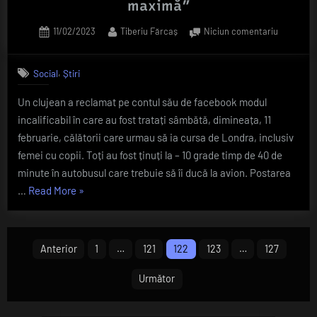
maximă”
și
canalizare
Posted
By
la
11/02/2023
Tiberiu Fărcaș
Niciun comentariu
on
FOTO
a
Clujeni
județului.
,
Social
Știri
ținuți
65
în
de
Un clujean a reclamat pe contul său de facebook modul
ger
milioane
incalificabil în care au fost tratați sâmbătă, dimineața, 11
la
-10
de
februarie, călătorii care urmau să ia cursa de Londra, inclusiv
grade,
euro”
femei cu copii. Toți au fost ținuți la – 10 grade timp de 40 de
la
minute în autobusul care trebuie să îi ducă la avion. Postarea
Aeroport.
„FOTO
…
Read More
»
„Bătaie
Clujeni
de
joc
ținuți
Paginație
și
în
Anterior
1
…
121
122
123
…
127
umilință
ger
articole
maximă”
la
Următor
-10
grade,