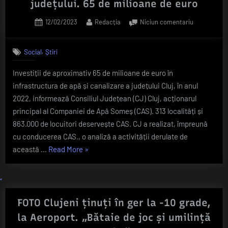
județului. 65 de milioane de euro
de
scump?
Posted
By
la
12/02/2023
Redacția
Niciun comentariu
on
RAPORT.
Inteligența
Investiții
artificială
,
Social
Știri
masive
ne
în
oferă
Investiții de aproximativ 65 de milioane de euro în
infrastruct
răspunsul!”
infrastructura de apă și canalizare a județului Cluj, în anul
de
apă
2022, informează Consiliul Județean (CJ) Cluj, acționarul
și
principal al Companiei de Apă Someș (CAS). 313 localități și
canalizare
863.000 de locuitori deservește CAS. CJ a realizat, împreună
a
cu conducerea CAS., o analiză a activității derulate de
județului.
„RAPORT.
această …
Read More
»
65
de
Investiții
milioane
masive
de
în
euro
infrastructura
FOTO Clujeni ținuți în ger la -10 grade,
de
la Aeroport. „Bătaie de joc și umilință
apă