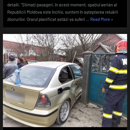
închis!
detalii. ”Stimați pasageri, în acest moment, spațiul aerian al
UPDATE:
Republicii Moldova este închis, suntem în așteptarea reluării
Spațiul
„Spațiul
zborurilor. Orarul planificat astăzi va suferi …
Read More
»
aerian
aerian
a
fost
al
redeschis
Republicii
Moldova
a
fost
închis!
UPDATE:
Spațiul
aerian
a
fost
redeschis”