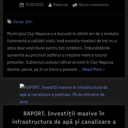
întâmplă
jobul
Posted
By
la
12/02/2023
Redacția
Niciun comentariu
în
on
De
cel
teambuildin
ce
mai
,
Social
Știri
a
facil
ajuns
mod
Municipiul Cluj-Napoca s-a bucurat în ultimii ani de o evoluție
Cluj-
de
fulminantă a calității vieții, însă evoluția nivelului de trai nu a
Napoca
un
a-
adus doar vești bune pentru toți cetățenii. Îmbunătățirile
oraș
și
survenite au pricinuit astfel și o creștere mare a tuturor
atât
întâlni
prețurilor. Subiectul costului ridicat al vieții în Cluj-Napoca
de
„De
perechea.
devine, parcă, pe zi ce trece o poveste …
Read More
»
scump?
ce
Ce
Inteligența
artificială
a
se
ne
ajuns
întâmplă
oferă
Cluj-
în
răspunsul!
Napoca
teambuildinguri?”
un
RAPORT. Investiții masive în
oraș
infrastructura de apă și canalizare a
atât