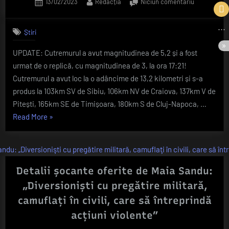
Posted
By
la
13/02/2023
Redacția
Niciun comentariu
on
Breaking
News!
Știri
Cutremur
in
UPDATE: Cutremurul a avut magnitudinea de 5,2 și a fost
sudul
urmat de o replică, cu magnitudinea de 3, la ora 17:21!
Romaniei!
Cutremurul a avut loc la o adâncime de 13,2 kilometri și s-a
produs la 103km SV de Sibiu, 106km NV de Craiova, 137km V de
Pitești, 165km SE de Timișoara, 180km S de Cluj-Napoca, …
„Breaking
Read More
»
News!
Cutremur
in
sudul
Detalii șocante oferite de Maia Sandu:
Romaniei!”
„Diversionişti cu pregătire militară,
camuflaţi în civili, care să întreprindă
acţiuni violente”