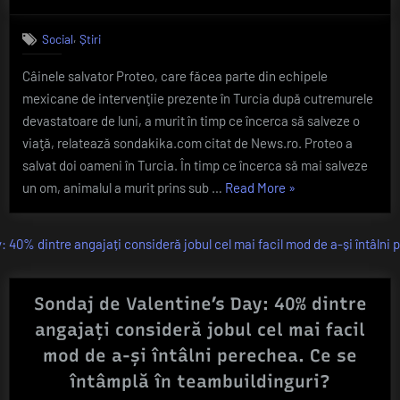
on
VIDEO
militară,
Ceremonie
camuflaţi
,
Social
Știri
emoționant
în
după
civili,
Câinele salvator Proteo, care făcea parte din echipele
ce
care
mexicane de intervenţiie prezente în Turcia după cutremurele
un
câine
să
devastatoare de luni, a murit în timp ce încerca să salveze o
salvator
întreprindă
viaţă, relatează sondakika.com citat de News.ro. Proteo a
a
acţiuni
salvat doi oameni în Turcia. În timp ce încerca să mai salveze
murit
„VIDEO
violente””
un om, animalul a murit prins sub …
Read More
»
în
Ceremonie
Turcia.
El
emoționantă
a
după
salvat
ce
doi
un
Sondaj de Valentine’s Day: 40% dintre
oameni
câine
de
angajați consideră jobul cel mai facil
sub
salvator
mod de a-și întâlni perechea. Ce se
dărâmături
a
întâmplă în teambuildinguri?
murit