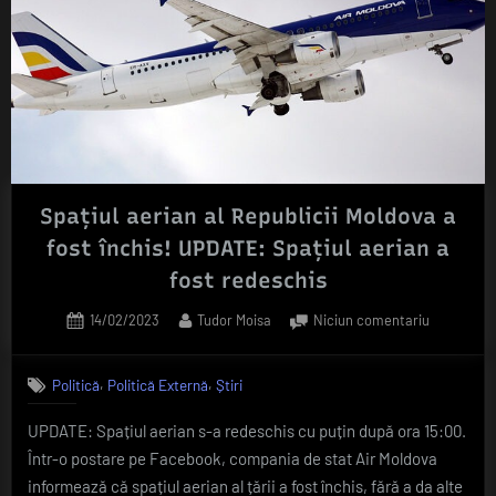
Spațiul aerian al Republicii Moldova a
fost închis! UPDATE: Spațiul aerian a
fost redeschis
Posted
By
la
14/02/2023
Tudor Moisa
Niciun comentariu
on
Spațiul
aerian
,
,
Politică
Politică Externă
Știri
al
Republicii
UPDATE: Spațiul aerian s-a redeschis cu puțin după ora 15:00.
Moldova
Într-o postare pe Facebook, compania de stat Air Moldova
a
fost
informează că spațiul aerian al țării a fost închis, fără a da alte