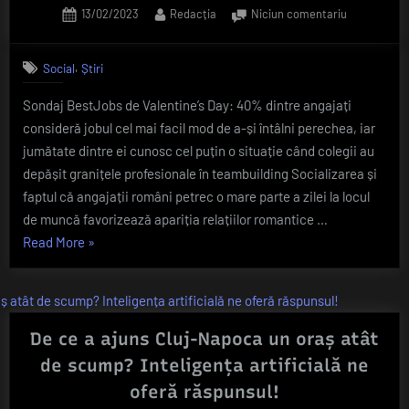
în
Posted
By
la
13/02/2023
Redacția
Niciun comentariu
Turcia.
on
Sondaj
de
El
,
Social
Știri
Valentine’s
a
Day:
salvat
Sondaj BestJobs de Valentine’s Day: 40% dintre angajați
40%
doi
consideră jobul cel mai facil mod de a-și întâlni perechea, iar
dintre
oameni
angajați
jumătate dintre ei cunosc cel puțin o situație când colegii au
consideră
de
depășit granițele profesionale în teambuilding Socializarea și
jobul
sub
faptul că angajații români petrec o mare parte a zilei la locul
cel
dărâmături”
de muncă favorizează apariția relațiilor romantice …
mai
„Sondaj
Read More
»
facil
mod
de
de
Valentine’s
a-
Day:
și
40%
De ce a ajuns Cluj-Napoca un oraș atât
întâlni
dintre
perechea.
de scump? Inteligența artificială ne
Ce
angajați
oferă răspunsul!
se
consideră