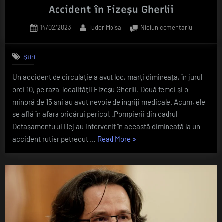
Accident în Fizeșu Gherlii
Posted
By
la
14/02/2023
Tudor Moisa
Niciun comentariu
on
Accident
în
Știri
Fizeșu
Gherlii
Un accident de circulație a avut loc, marți dimineața, în jurul
orei 10, pe raza localității Fizeșu Gherlii. Două femei și o
minoră de 15 ani au avut nevoie de îngriji medicale. Acum, ele
se află în afara oricărui pericol. „Pompierii din cadrul
Detașamentului Dej au intervenit în această dimineață la un
„Accident
accident rutier petrecut …
Read More
»
în
Fizeșu
Gherlii”