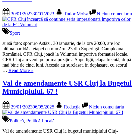
Europene,
dezminte
Posted
By
la
faptul
30/01/2023
30/01/2023
Tudor Moisa
Niciun comentariu
on
C
că
C
„PNRR
î
vinde
s
Sport
pădurile””
c
s
sursă foto: sport.ro Astăzi, 30 ianuarie, de la ora 20:00, are loc
i
ultima partidă a etapei cu numărul 23 din Superligă. Campioana
î
României, CFR Cluj, joacă la Voluntari împotriva formației locale.
c
CFR Cluj a revenit pe prima poziție a Superligii, etapa trecută, după
d
mai bine de cinci luni. Aceștia au surclasat, în deplasare, cu scorul
„CFR
la
…
Read More
»
Cluj
F
încearcă
V
Val de amendamente USR Cluj la Bugetul
să
Municipiului. 67 !
continue
seria
impresionată
Posted
By
la
29/01/2023
06/05/2025
Redacția
Niciun comentariu
împotriva
on
Val
celor
de
de
amen
Politică
,
Politică Locală
la
USR
FC
Cluj
Val de amendamente USR Cluj la bugetul municipiului Cluj-