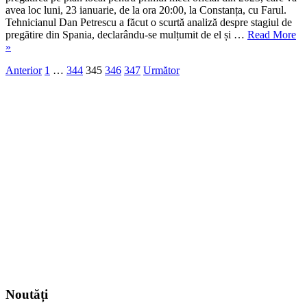
„Condițiile
avea loc luni, 23 ianuarie, de la ora 20:00, la Constanța, cu Farul.
au
Tehnicianul Dan Petrescu a făcut o scurtă analiză despre stagiul de
fost
„D
pregătire din Spania, declarându-se mulțumit de el și …
Read More
excelente”
Pe
»
mu
Paginație
Anterior
1
…
344
345
346
347
Următor
de
ca
articole
di
Sp
„C
au
fo
ex
Noutăți