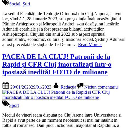
fără
Clujul
Social
,
Știri
anunț
Câți
prealabil!
bani
La sediul Facultății de Teologie Ortodoxă din Cluj-Napoca, a avut
Protest
s-
loc, sâmbătă, 28 ianuarie 2023, sub preşedinţia Înaltpreas&nţitului
al
au
Părinte Arhiepiscop şi Mitropolit Andrei, s-au desfăşurat lucrările
societății
cheltu
Adunării eparhiale și a fost prezentat bilanţul activităţilor
civile”
Arhiepiscopiei Clujului din anul 2022 sub aspect spiritual,
administrativ, economic, cultural şi misionar-social. Şedinţa Adunării
„Bilanțul
a fost precedată de slujba de Te-Deum …
Read More
»
Arhiepiscopiei
Clujului.
PACEA DE LA CLUJ! Patronii de la
Câți
Rapid și CFR Cluj imortalizați într-o
bani
s-
ipostază inedită! FOTO de milioane
au
cheltuit”
Posted
By
la
29/01/2023
29/01/2023
Redacția
Niciun comentariu
on
PAC
DE
LA
CLUJ
Sport
Patron
de
Meciul de vineri seara disputat pe Cluj Arena intre Universitatea si
la
Rapid a avut parte de un moment neobisnuit si mai rar intalnit in
Rapi
fotbalul romanesc. Dan Șucu, actionarul majoritar al Rapidului, a