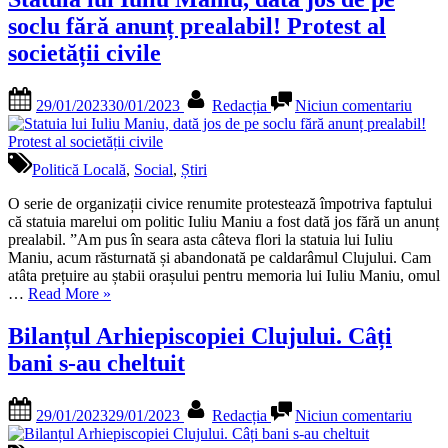
TIFF2023.
soclu fără anunț prealabil! Protest al
Ce
filme
societății civile
au
programat
Posted
By
la
organizatorii”
29/01/2023
30/01/2023
Redacția
Niciun comentariu
on
Statui
lui
Iuliu
Mani
Politică Locală
,
Social
,
Știri
dată
jos
O serie de organizații civice renumite protestează împotriva faptului
de
că statuia marelui om politic Iuliu Maniu a fost dată jos fără un anunț
pe
prealabil. ”Am pus în seara asta câteva flori la statuia lui Iuliu
soclu
Maniu, acum răsturnată și abandonată pe caldarâmul Clujului. Cam
fără
atâta prețuire au ștabii orașului pentru memoria lui Iuliu Maniu, omul
„Statuia
anunț
…
Read More
»
lui
preala
Iuliu
Protes
Bilanțul Arhiepiscopiei Clujului. Câți
Maniu,
al
bani s-au cheltuit
dată
societ
jos
civile
de
Posted
By
la
29/01/2023
29/01/2023
Redacția
Niciun comentariu
pe
on
Bilan
soclu
Arhie