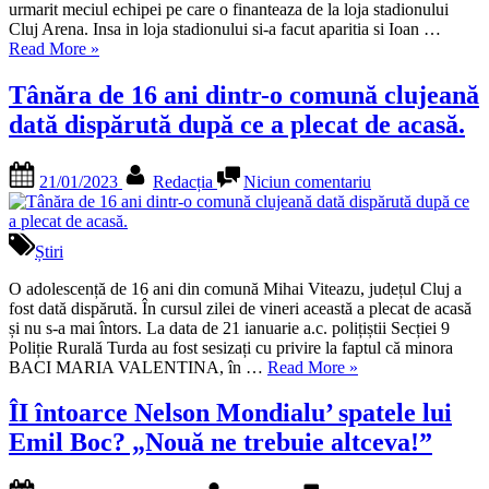
și
urmarit meciul echipei pe care o finanteaza de la loja stadionului
CFR
Cluj Arena. Insa in loja stadionului si-a facut aparitia si Ioan …
„PACEA
Cluj
Read More
»
DE
imorta
LA
într-
Tânăra de 16 ani dintr-o comună clujeană
CLUJ!
o
dată dispărută după ce a plecat de acasă.
Patronii
ipost
de
inedit
la
FOT
Posted
By
la
21/01/2023
Redacția
Niciun comentariu
Rapid
de
on
Tânăra
și
milio
de
CFR
16
Cluj
ani
Știri
imortalizați
dintr-
într-
o
O adolescență de 16 ani din comună Mihai Viteazu, județul Cluj a
o
comună
fost dată dispărută. În cursul zilei de vineri această a plecat de acasă
ipostază
clujeană
și nu s-a mai întors. La data de 21 ianuarie a.c. polițiștii Secției 9
inedită!
dată
Poliție Rurală Turda au fost sesizați cu privire la faptul că minora
FOTO
„Tânăra
dispărută
BACI MARIA VALENTINA, în …
Read More
»
de
de
după
milioane”
16
ce
ÎI întoarce Nelson Mondialu’ spatele lui
ani
a
Emil Boc? „Nouă ne trebuie altceva!”
dintr-
plecat
o
de
comună
acasă.
Posted
By
la