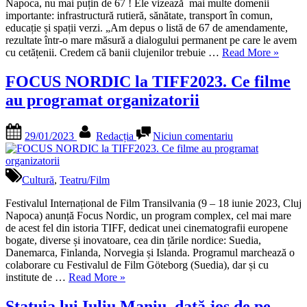
Voluntari”
la
Napoca, nu mai puțin de 67 ! Ele vizează mai multe domenii
Buget
importante: infrastructură rutieră, sănătate, transport în comun,
Munic
educație și spații verzi. „Am depus o listă de 67 de amendamente,
67
rezultate într-o mare măsură a dialogului permanent pe care le avem
„Val
!
cu cetățenii. Credem că banii clujenilor trebuie …
Read More
»
de
amenda
FOCUS NORDIC la TIFF2023. Ce filme
USR
au programat organizatorii
Cluj
la
Bugetul
Posted
By
la
29/01/2023
Redacția
Niciun comentariu
Municipi
on
FOCUS
67
NORDIC
!”
la
TIFF2023.
Cultură
,
Teatru/Film
Ce
filme
Festivalul Internațional de Film Transilvania (9 – 18 iunie 2023, Cluj
au
Napoca) anunță Focus Nordic, un program complex, cel mai mare
programat
de acest fel din istoria TIFF, dedicat unei cinematografii europene
organizatorii
bogate, diverse și inovatoare, cea din țările nordice: Suedia,
Danemarca, Finlanda, Norvegia și Islanda. Programul marchează o
colaborare cu Festivalul de Film Göteborg (Suedia), dar și cu
„FOCUS
institute de …
Read More
»
NORDIC
la
Statuia lui Iuliu Maniu, dată jos de pe