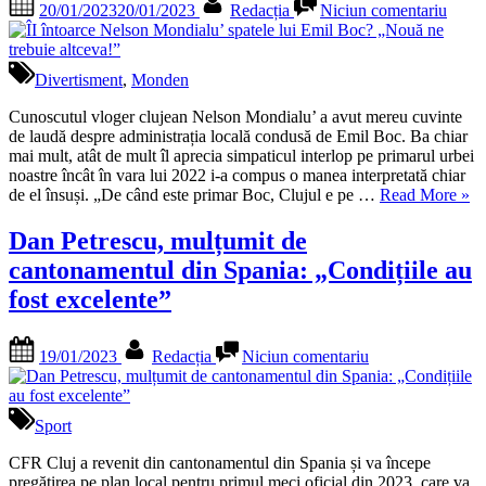
20/01/2023
20/01/2023
Redacția
Niciun comentariu
clujeană
on
ÎI
dată
întoa
dispărută
Nels
după
Mondi
Divertisment
,
Monden
ce
spatel
a
lui
Cunoscutul vloger clujean Nelson Mondialu’ a avut mereu cuvinte
plecat
Emil
de laudă despre administrația locală condusă de Emil Boc. Ba chiar
de
Boc?
mai mult, atât de mult îl aprecia simpaticul interlop pe primarul urbei
acasă.”
„Nou
noastre încât în vara lui 2022 i-a compus o manea interpretată chiar
ne
„ÎI
de el însuși. „De când este primar Boc, Clujul e pe …
Read More
»
trebui
înto
altce
Nel
Dan Petrescu, mulțumit de
Mon
cantonamentul din Spania: „Condițiile au
spat
lui
fost excelente”
Emi
Boc
Posted
By
la
„No
19/01/2023
Redacția
Niciun comentariu
on
Dan
ne
Petrescu,
treb
mulțumit
altc
de
Sport
cantonamentul
din
CFR Cluj a revenit din cantonamentul din Spania și va începe
Spania:
pregătirea pe plan local pentru primul meci oficial din 2023, care va