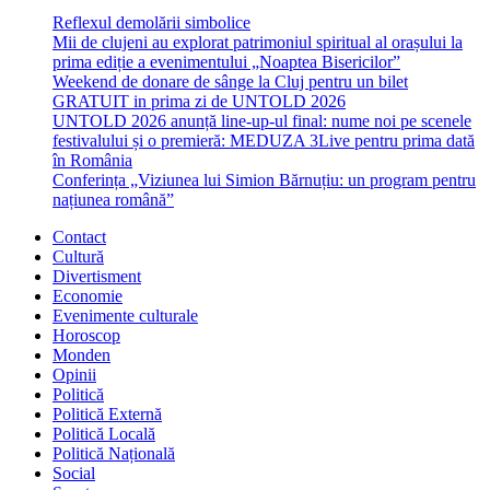
Reflexul demolării simbolice
Mii de clujeni au explorat patrimoniul spiritual al orașului la
prima ediție a evenimentului „Noaptea Bisericilor”
Weekend de donare de sânge la Cluj pentru un bilet
GRATUIT in prima zi de UNTOLD 2026
UNTOLD 2026 anunță line-up-ul final: nume noi pe scenele
festivalului și o premieră: MEDUZA 3Live pentru prima dată
în România
Conferința „Viziunea lui Simion Bărnuțiu: un program pentru
națiunea română”
Contact
Cultură
Divertisment
Economie
Evenimente culturale
Horoscop
Monden
Opinii
Politică
Politică Externă
Politică Locală
Politică Națională
Social