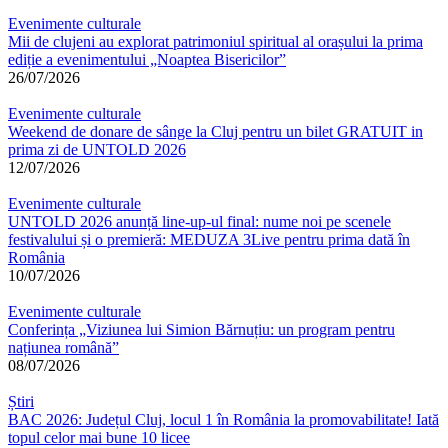
după:
Evenimente culturale
Mii de clujeni au explorat patrimoniul spiritual al orașului la prima
ediție a evenimentului „Noaptea Bisericilor”
26/07/2026
Evenimente culturale
Weekend de donare de sânge la Cluj pentru un bilet GRATUIT in
prima zi de UNTOLD 2026
12/07/2026
Evenimente culturale
UNTOLD 2026 anunță line-up-ul final: nume noi pe scenele
festivalului și o premieră: MEDUZA 3Live pentru prima dată în
România
10/07/2026
Evenimente culturale
Conferința „Viziunea lui Simion Bărnuțiu: un program pentru
națiunea română”
08/07/2026
Știri
BAC 2026: Județul Cluj, locul 1 în România la promovabilitate! Iată
topul celor mai bune 10 licee