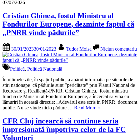
07/07/2026
Cristian Ghinea, fostul Ministru al
Fondurilor Europene, dezminte faptul că
„PNRR vinde pădurile”
Posted
By
la
30/01/2023
30/01/2023
Tudor Moisa
Niciun comentariu
on
C
G
f
M
Politică
,
Politică Națională
al
F
În ultimele zile, în spațiul public, a apărut informația pe siteurile de
E
stiri nationape că pădurile sunt ”periclitate” prin Planul Național de
d
Redresare și Reziliență-PNRR. Cristian Ghinea, fostul ministru
f
funcția de Ministru al Fondurilor Europene, a încercat să vină cu
c
lămuriri în această direcție: „Adevărul este scris în PNRR, document
„Cristian
„
public. Nu se vinde nicio pădure …
Read More
»
Ghinea,
v
fostul
p
CFR Cluj încearcă să continue seria
Ministru
impresionată împotriva celor de la FC
al
Fondurilor
Voluntari