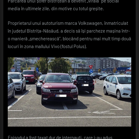
Parcarea unui șofer bistrițean a devenit „virală” pe social
clujenii,
media în ultimele zile, din motive cu totul greșite.
la
Polus.
De
Proprietarul unui autoturism marca Volkswagen, înmatriculat
unde
în județul Bistrița-Năsăud, a decis să își parcheze mașina într-
este
o manieră „șmecherească”, blocând pentru mai mult timp două
șoferul
locuri în zona mallului Vivo (fostul Polus).
care
a
blocat
două
locuri
Episodul a fost taxat dur de internauți, care i-au adus