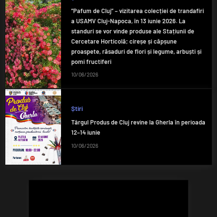
”Pafum de Cluj” – vizitarea colecției de trandafiri
a USAMV Cluj-Napoca, în 13 iunie 2026. La
standuri se vor vinde produse ale Stațiunii de
Cercetare Horticolă; cireșe și căpșune
proaspete, răsaduri de flori și legume, arbuști și
pomi fructiferi
10/06/2026
Știri
Târgul Produs de Cluj revine la Gherla în perioada
12–14 iunie
10/06/2026