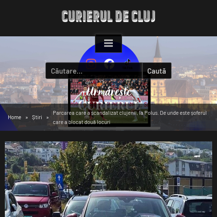
Skip
to
content
Caută
după:
Parcarea care a scandalizat clujenii, la Polus. De unde este șoferul
Home
Știri
care a blocat două locuri