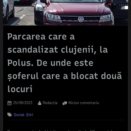
Parcarea care a
scandalizat clujenii, la
Polus. De unde este
șoferul care a blocat două
locuri
Posted
By
la
25/09/2023
Redacția
Niciun comentariu
on
Parcarea
,
Social
Știri
care
a
scandalizat