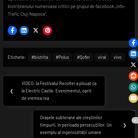
bistrițeanului numeroase critici pe grupul de facebook „Info-
Trafic Cluj-Napoca”.
Etichete:
#bistrita
#Polus
#Șofer
viral
vivo
Navigare
VIDEO: la Festivalul Recoltei a plouat ca
Previous
în
❮
la Electric Castle. Evenimentul, oprit
Post:
de vremea rea
articole
Orașele subterane ale creștinilor
Next
timpurii, în perioada persecuțiilor. Un
❯
Post:
exemplu al ingeniozității umane