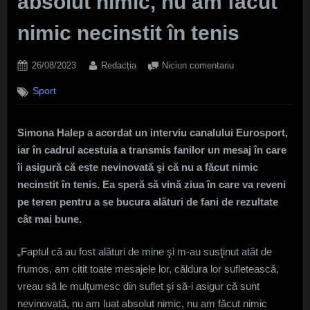
absolut nimic, nu am făcut
nimic necinstit în tenis
Posted
By
la
26/08/2023
Redacția
Niciun comentariu
on
Simona
Sport
Halep,
mesaj
pentru
Simona Halep a acordat un interviu canalului Eurosport,
fani:
iar în cadrul acestuia a transmis fanilor un mesaj în care
Îi
asigur
îi asigură că este nevinovată şi că nu a făcut nimic
că
necinstit în tenis. Ea speră să vină ziua în care va reveni
sunt
pe teren pentru a se bucura alături de fani de rezultate
nevinovată,
cât mai bune.
nu
am
„Faptul că au fost alături de mine şi m-au susţinut atât de
luat
absolut
frumos, am citit toate mesajele lor, căldura lor sufletească,
nimic,
vreau să le mulţumesc din suflet şi să-i asigur că sunt
nu
nevinovată, nu am luat absolut nimic, nu am făcut nimic