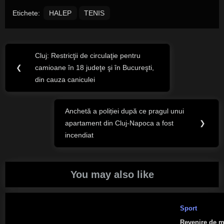
Etichete:
HALEP
TENIS
Navigare
Cluj: Restricţii de circulaţie pentru
Previous
în
❮
camioane în 18 judeţe şi în Bucureşti,
Post:
din cauza caniculei
articole
Anchetă a poliției după ce pragul unui
Next
apartament din Cluj-Napoca a fost
❯
Post:
incendiat
You may also like
Sport
Revenire de m