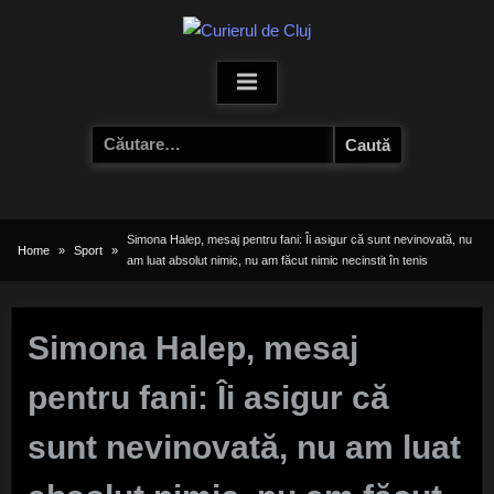
Skip
to
content
Caută
după:
Simona Halep, mesaj pentru fani: Îi asigur că sunt nevinovată, nu
Home
Sport
am luat absolut nimic, nu am făcut nimic necinstit în tenis
Simona Halep, mesaj
pentru fani: Îi asigur că
sunt nevinovată, nu am luat