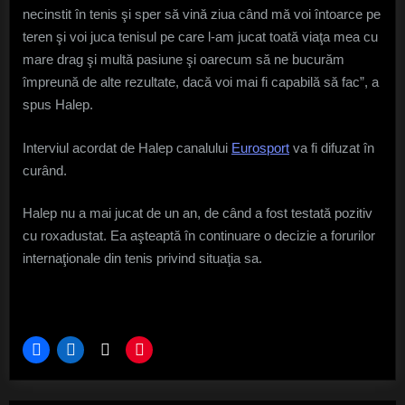
am
necinstit în tenis şi sper să vină ziua când mă voi întoarce pe
făcut
teren şi voi juca tenisul pe care l-am jucat toată viaţa mea cu
nimic
mare drag şi multă pasiune şi oarecum să ne bucurăm
necinstit
în
împreună de alte rezultate, dacă voi mai fi capabilă să fac”, a
tenis
spus Halep.
Interviul acordat de Halep canalului
Eurosport
va fi difuzat în
curând.
Halep nu a mai jucat de un an, de când a fost testată pozitiv
cu roxadustat. Ea aşteaptă în continuare o decizie a forurilor
internaţionale din tenis privind situaţia sa.