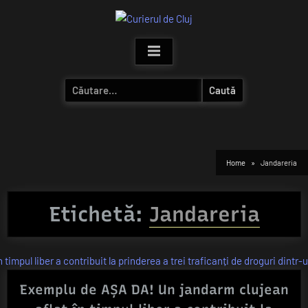
Skip
to
content
Caută
după:
Home
Jandareria
Etichetă:
Jandareria
Exemplu de AȘA DA! Un jandarm clujean