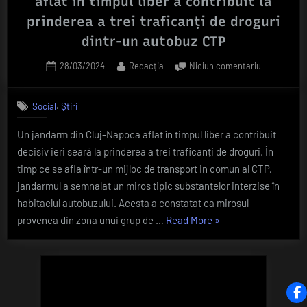
aflat în timpul liber a contribuit la
prinderea a trei traficanți de droguri
dintr-un autobuz CTP
Posted
By
la
28/03/2024
Redacția
Niciun comentariu
on
Exemplu
de
,
Social
Știri
AȘA
DA!
Un jandarm din Cluj-Napoca aflat în timpul liber a contribuit
Un
decisiv ieri seară la prinderea a trei traficanți de droguri. În
jandarm
clujean
timp ce se afla într-un mijloc de transport in comun al CTP,
aflat
jandarmul a semnalat un miros tipic substantelor interzise în
în
habitaclul autobuzului. Acesta a constatat ca mirosul
timpul
„Exemplu
provenea din zona unui grup de …
Read More
»
liber
de
a
contribuit
AȘA
la
DA!
prinderea
Un
a
jandarm