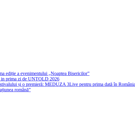
luni
Sepsi.
în
Cine
tribunele
se
arenei
va
afla
luni
în
tribunele
arenei”
rima ediție a evenimentului „Noaptea Bisericilor”
IT in prima zi de UNTOLD 2026
stivalului și o premieră: MEDUZA 3Live pentru prima dată în Români
națiunea română”