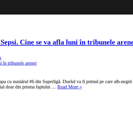
Sepsi. Cine se va afla luni în tribunele aren
la
u
Invitat
de
marcă
la
meciul
apa cu numărul #6 din Superligă. Duelul va fi primul pe care alb-negrii 
dintre
„Invitat
ial doar din prisma faptului …
Read More
»
U
de
Cluj
marcă
și
la
Sepsi.
meciul
Cine
dintre
se
U
va
Cluj
afla
și