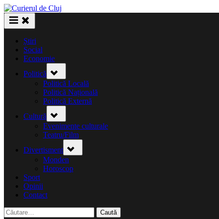
Skip
to
content
Știri
Social
Economie
Toggle
Politică
sub-
menu
Politică Locală
Politică Națională
Politică Externă
Toggle
Cultură
sub-
menu
Evenimente culturale
Teatru/Film
Toggle
Divertisment
sub-
menu
Monden
Horoscop
Sport
Opinii
Contact
Caută