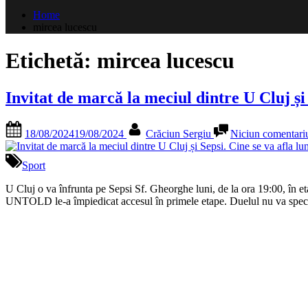
după:
Home
mircea lucescu
Etichetă:
mircea lucescu
Invitat de marcă la meciul dintre U Cluj și 
Posted
By
18/08/2024
19/08/2024
Crăciun Sergiu
Niciun comentari
on
Sport
U Cluj o va înfrunta pe Sepsi Sf. Gheorghe luni, de la ora 19:00, în et
UNTOLD le-a împiedicat accesul în primele etape. Duelul nu va spec