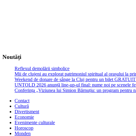
Noutăți
Reflexul demolării simbolice
Mii de clujeni au explorat patrimoniul spiritual al orașului la p
Weekend de donare de sânge la Cluj pentru un bilet GRATU
UNTOLD 2026 anunță line-up-ul final: nume noi pe scenele fe
Conferința „Viziunea lui Simion Bărnuțiu: un program pentru 
Contact
Cultură
Divertisment
Economie
Evenimente culturale
Horoscop
Monden