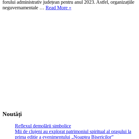
neram
forului administrativ județean pentru anul 2023. Astfel, organizațiile
„Consiliul
neguvernamentale …
Read More
»
Județean
Cluj
a
anunțat
începerea
depunerilor
de
dosare
pentru
finanțări
nerambursabile”
Noutăți
Reflexul demolării simbolice
Mii de clujeni au explorat patrimoniul spiritual al orașului la
prima ediție a evenimentului „Noaptea Bisericilor”