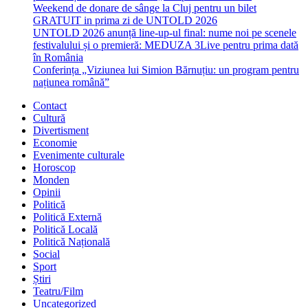
Weekend de donare de sânge la Cluj pentru un bilet
GRATUIT in prima zi de UNTOLD 2026
UNTOLD 2026 anunță line-up-ul final: nume noi pe scenele
festivalului și o premieră: MEDUZA 3Live pentru prima dată
în România
Conferința „Viziunea lui Simion Bărnuțiu: un program pentru
națiunea română”
Contact
Cultură
Divertisment
Economie
Evenimente culturale
Horoscop
Monden
Opinii
Politică
Politică Externă
Politică Locală
Politică Națională
Social
Sport
Știri
Teatru/Film
Uncategorized