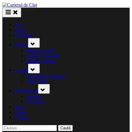
Skip
to
content
Știri
Social
Economie
Toggle
Politică
sub-
menu
Politică Locală
Politică Națională
Politică Externă
Toggle
Cultură
sub-
menu
Evenimente culturale
Teatru/Film
Toggle
Divertisment
sub-
menu
Monden
Horoscop
Sport
Opinii
Contact
Caută