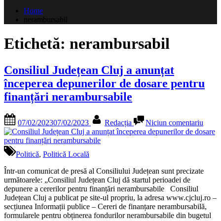
după:
Home
nerambursabil
Etichetă:
nerambursabil
Consiliul Județean Cluj a anunțat
începerea depunerilor de dosare pentru
finanțări nerambursabile
Posted
By
la
07/02/2023
07/02/2023
Redacția
Niciun comentariu
on
Consi
Județ
Cluj
a
Politică
,
Politică Locală
anunț
încep
Într-un comunicat de presă al Consiliului Județean sunt precizate
depun
următoarele: „Consiliul Județean Cluj dă startul perioadei de
de
depunere a cererilor pentru finanțări nerambursabile Consiliul
dosar
Județean Cluj a publicat pe site-ul propriu, la adresa www.cjcluj.ro –
pentr
secțiunea Informații publice – Cereri de finanțare nerambursabilă,
finanț
formularele pentru obținerea fondurilor nerambursabile din bugetul