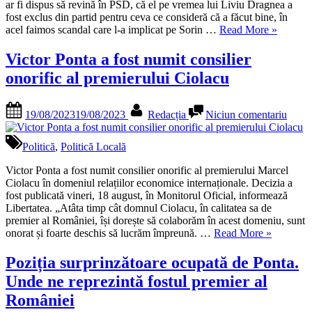
am
ar fi dispus să revină în PSD, că el pe vremea lui Liviu Dragnea a
fost
fost exclus din partid pentru ceva ce consideră că a făcut bine, în
exclus.
„Ponta,
acel faimos scandal care l-a implicat pe Sorin …
Read More
»
Într-
despre
un
o
Victor Ponta a fost numit consilier
fel,
posibilă
onorific al premierului Ciolacu
PSD
revenire
şi-
în
a
PSD:
Posted
By
la
19/08/2023
19/08/2023
Redacția
Niciun comentariu
mai
Eu
on
Victo
recunoscut
am
Ponta
din
fost
a
Politică
,
Politică Locală
greşeală.
exclus.
fost
Dacă
Într-
numit
Victor Ponta a fost numit consilier onorific al premierului Marcel
va
un
consil
Ciolacu în domeniul relațiilor economice internaționale. Decizia a
exista
fel,
onorif
fost publicată vineri, 18 august, în Monitorul Oficial, informează
o
PSD
al
Libertatea. „Atâta timp cât domnul Ciolacu, în calitatea sa de
discuţie,
şi-
premi
premier al României, își dorește să colaborăm în acest domeniu, sunt
o
a
„Victor
Ciola
onorat și foarte deschis să lucrăm împreună. …
Read More
»
purtăm
mai
Ponta
cu
recunoscu
a
Poziția surprinzătoare ocupată de Ponta.
toată
din
fost
Unde ne reprezintă fostul premier al
deschiderea
greşeală.
numit
Dacă
consilier
României
va
onorific