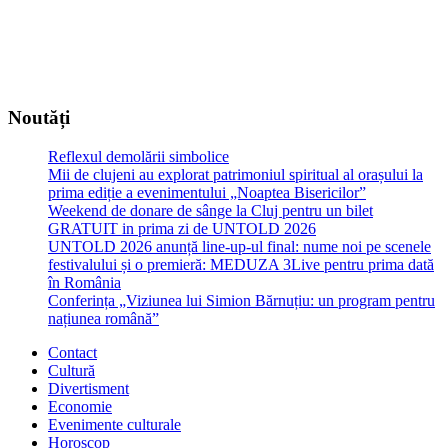
Noutăți
Reflexul demolării simbolice
Mii de clujeni au explorat patrimoniul spiritual al orașului la
prima ediție a evenimentului „Noaptea Bisericilor”
Weekend de donare de sânge la Cluj pentru un bilet
GRATUIT in prima zi de UNTOLD 2026
UNTOLD 2026 anunță line-up-ul final: nume noi pe scenele
festivalului și o premieră: MEDUZA 3Live pentru prima dată
în România
Conferința „Viziunea lui Simion Bărnuțiu: un program pentru
națiunea română”
Contact
Cultură
Divertisment
Economie
Evenimente culturale
Horoscop