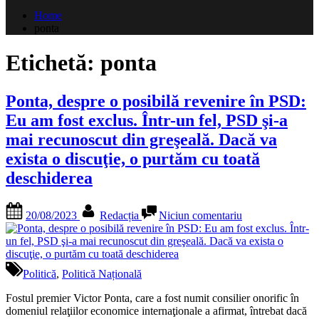
după:
Home
ponta
Etichetă:
ponta
Ponta, despre o posibilă revenire în PSD:
Eu am fost exclus. Într-un fel, PSD şi-a
mai recunoscut din greşeală. Dacă va
exista o discuţie, o purtăm cu toată
deschiderea
Posted
By
la
20/08/2023
Redacția
Niciun comentariu
on
Ponta,
despre
o
posibilă
revenire
Politică
,
Politică Națională
în
PSD:
Fostul premier Victor Ponta, care a fost numit consilier onorific în
Eu
domeniul relaţiilor economice internaţionale a afirmat, întrebat dacă