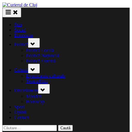
Skip
to
content
Știri
Social
Economie
Toggle
Politică
sub-
menu
Politică Locală
Politică Națională
Politică Externă
Toggle
Cultură
sub-
menu
Evenimente culturale
Teatru/Film
Toggle
Divertisment
sub-
menu
Monden
Horoscop
Sport
Opinii
Contact
Caută