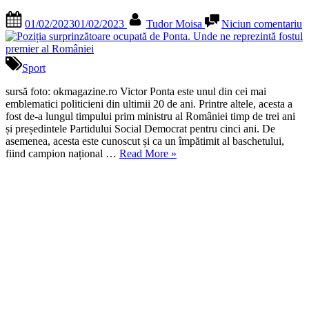
exista
al
Posted
By
la
o
premierulu
01/02/2023
01/02/2023
Tudor Moisa
Niciun comentariu
on
P
discuţie,
Ciolacu”
s
o
o
purtăm
d
cu
Sport
P
toată
U
sursă foto: okmagazine.ro Victor Ponta este unul din cei mai
deschider
n
emblematici politicieni din ultimii 20 de ani. Printre altele, acesta a
r
fost de-a lungul timpului prim ministru al României timp de trei ani
f
și președintele Partidului Social Democrat pentru cinci ani. De
p
asemenea, acesta este cunoscut și ca un împătimit al baschetului,
„Poziția
al
fiind campion național …
Read More
»
surprinzătoare
R
ocupată
de
Ponta.
Unde
ne
reprezintă
fostul
premier
al
României”