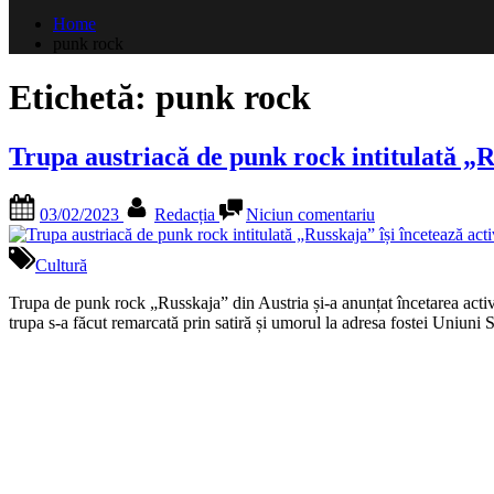
după:
Home
punk rock
Etichetă:
punk rock
Trupa austriacă de punk rock intitulată „Ru
Posted
By
la
03/02/2023
Redacția
Niciun comentariu
on
Trupa
austriacă
de
Cultură
punk
rock
Trupa de punk rock „Russkaja” din Austria și-a anunțat încetarea acti
intitulată
trupa s-a făcut remarcată prin satiră și umorul la adresa fostei Uniun
„Russkaja”
își
încetează
activitatea
din
cauza
războiului
din