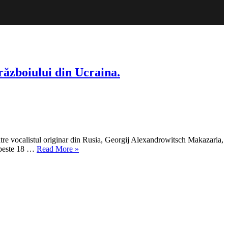
 războiului din Ucraina.
ătre vocalistul originar din Rusia, Georgij Alexandrowitsch Makazaria,
„Trupa
e peste 18 …
Read More
»
austriacă
de
punk
rock
intitulată
„Russkaja”
își
încetează