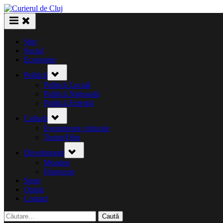
Skip
to
content
Știri
Social
Economie
Toggle
Politică
sub-
menu
Politică Locală
Politică Națională
Politică Externă
Toggle
Cultură
sub-
menu
Evenimente culturale
Teatru/Film
Toggle
Divertisment
sub-
menu
Monden
Horoscop
Sport
Opinii
Contact
Caută