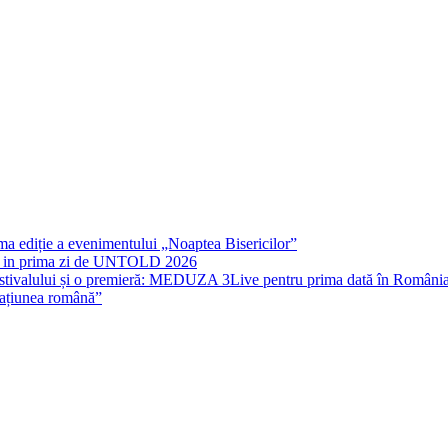
rima ediție a evenimentului „Noaptea Bisericilor”
IT in prima zi de UNTOLD 2026
stivalului și o premieră: MEDUZA 3Live pentru prima dată în Români
națiunea română”