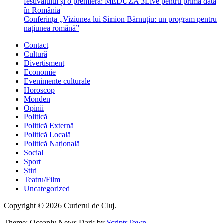
festivalului și o premieră: MEDUZA 3Live pentru prima dată
în România
Conferința „Viziunea lui Simion Bărnuțiu: un program pentru
națiunea română”
Contact
Cultură
Divertisment
Economie
Evenimente culturale
Horoscop
Monden
Opinii
Politică
Politică Externă
Politică Locală
Politică Națională
Social
Sport
Știri
Teatru/Film
Uncategorized
Copyright © 2026 Curierul de Cluj.
Theme: Oceanly News Dark by
ScriptsTown