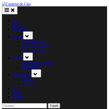
Skip
to
content
Știri
Social
Economie
Toggle
Politică
sub-
menu
Politică Locală
Politică Națională
Politică Externă
Toggle
Cultură
sub-
menu
Evenimente culturale
Teatru/Film
Toggle
Divertisment
sub-
menu
Monden
Horoscop
Sport
Opinii
Contact
Caută