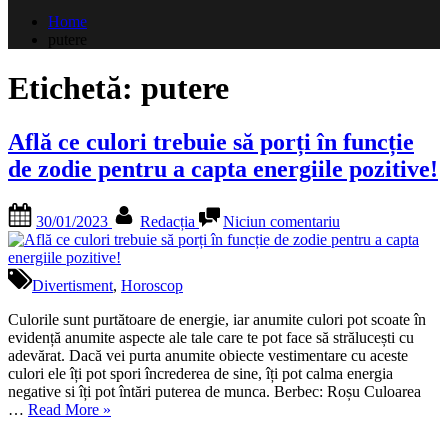
după:
Home
putere
Etichetă:
putere
Află ce culori trebuie să porți în funcție
de zodie pentru a capta energiile pozitive!
Posted
By
la
30/01/2023
Redacția
Niciun comentariu
on
Află
ce
culori
trebuie
Divertisment
,
Horoscop
să
porți
Culorile sunt purtătoare de energie, iar anumite culori pot scoate în
în
evidență anumite aspecte ale tale care te pot face să strălucești cu
funcție
adevărat. Dacă vei purta anumite obiecte vestimentare cu aceste
de
culori ele îți pot spori încrederea de sine, îți pot calma energia
zodie
negative si îți pot întări puterea de munca. Berbec: Roșu Culoarea
„Află
pentru
…
Read More
»
ce
a
culori
capta