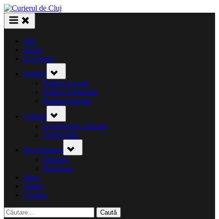
Skip
to
content
Știri
Social
Economie
Toggle
Politică
sub-
menu
Politică Locală
Politică Națională
Politică Externă
Toggle
Cultură
sub-
menu
Evenimente culturale
Teatru/Film
Toggle
Divertisment
sub-
menu
Monden
Horoscop
Sport
Opinii
Contact
Caută