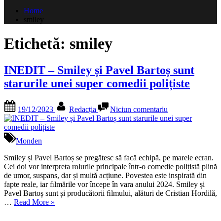
după:
Home
smiley
Etichetă:
smiley
INEDIT – Smiley și Pavel Bartoș sunt
starurile unei super comedii polițiste
Posted
By
la
19/12/2023
Redacția
Niciun comentariu
on
INEDIT
–
Smiley
și
Monden
Pavel
Bartoș
Smiley și Pavel Bartoș se pregătesc să facă echipă, pe marele ecran.
sunt
Cei doi vor interpreta rolurile principale într-o comedie polițistă plină
starurile
de umor, suspans, dar și multă acțiune. Povestea este inspirată din
unei
fapte reale, iar ﬁlmările vor începe în vara anului 2024. Smiley și
super
Pavel Bartoș sunt și producătorii ﬁlmului, alături de Cristian Hordilă,
„INEDIT
comedii
…
Read More
»
–
polițiste
Smiley