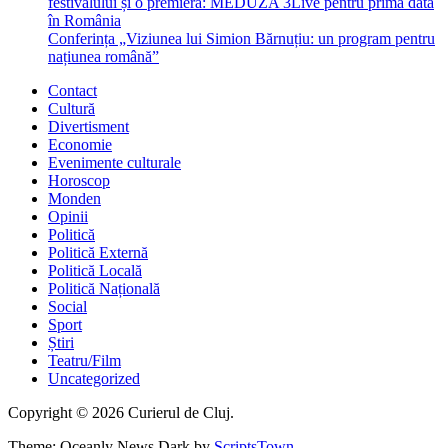
festivalului și o premieră: MEDUZA 3Live pentru prima dată
în România
Conferința „Viziunea lui Simion Bărnuțiu: un program pentru
națiunea română”
Contact
Cultură
Divertisment
Economie
Evenimente culturale
Horoscop
Monden
Opinii
Politică
Politică Externă
Politică Locală
Politică Națională
Social
Sport
Știri
Teatru/Film
Uncategorized
Copyright © 2026 Curierul de Cluj.
Theme: Oceanly News Dark by
ScriptsTown