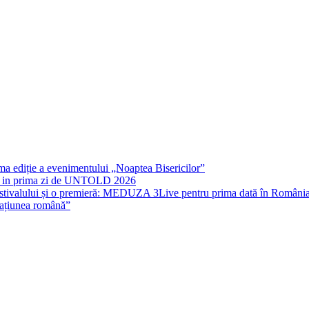
co
ca
Ch
rima ediție a evenimentului „Noaptea Bisericilor”
IT in prima zi de UNTOLD 2026
stivalului și o premieră: MEDUZA 3Live pentru prima dată în Români
națiunea română”