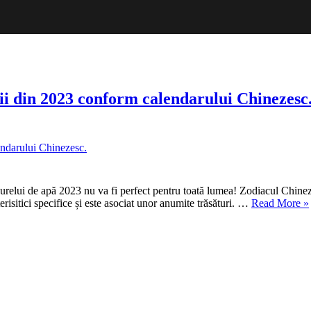
dii din 2023 conform calendarului Chinezesc
epurelui de apă 2023 nu va fi perfect pentru toată lumea! Zodiacul Chine
„A
risitici specifice și este asociat unor anumite trăsături. …
Read More
»
au
vo
Ce
ma
gh
zo
di
20