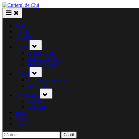
Skip
to
content
Știri
Social
Economie
Toggle
Politică
sub-
menu
Politică Locală
Politică Națională
Politică Externă
Toggle
Cultură
sub-
menu
Evenimente culturale
Teatru/Film
Toggle
Divertisment
sub-
menu
Monden
Horoscop
Sport
Opinii
Contact
Caută