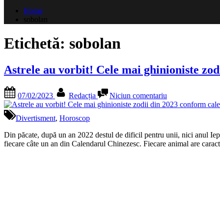
după:
Home
sobolan
Etichetă:
sobolan
Astrele au vorbit! Cele mai ghinioniste zo
Posted
By
la
07/02/2023
Redacția
Niciun comentariu
on
Astrele
au
vorbit!
Divertisment
,
Horoscop
Cele
mai
Din păcate, după un an 2022 destul de dificil pentru unii, nici anul I
ghinioniste
fiecare câte un an din Calendarul Chinezesc. Fiecare animal are caracte
zodii
din
2023
conform
calendarului
Chinezesc.