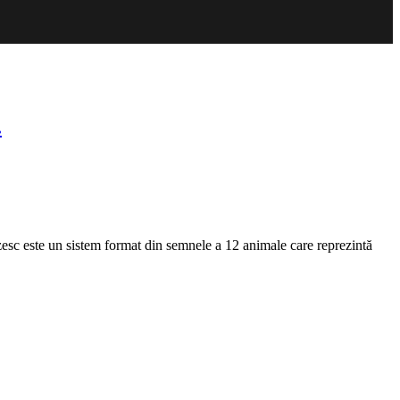
.
zesc este un sistem format din semnele a 12 animale care reprezintă
strele
rbit!
le
i
inioniste
dii
n
23