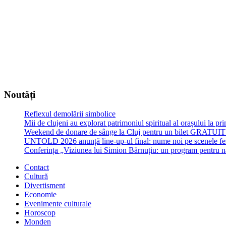
Noutăți
Reflexul demolării simbolice
Mii de clujeni au explorat patrimoniul spiritual al orașului la p
Weekend de donare de sânge la Cluj pentru un bilet GRATU
UNTOLD 2026 anunță line-up-ul final: nume noi pe scenele fe
Conferința „Viziunea lui Simion Bărnuțiu: un program pentru 
Contact
Cultură
Divertisment
Economie
Evenimente culturale
Horoscop
Monden