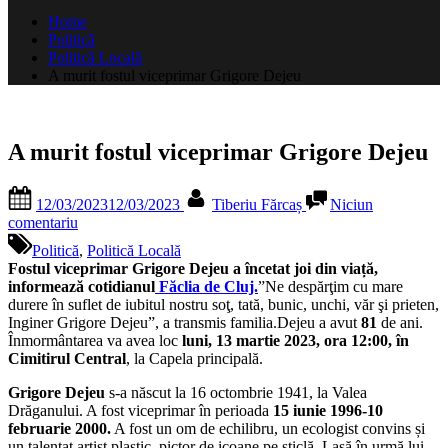
după:
Home
Politică
Politică Locală
A murit fostul viceprimar Grigore Dejeu
A murit fostul viceprimar Grigore Dejeu
Posted
By
12/03/2023
12/03/2023
Tiberiu Fărcaș
Niciun
on
la
comentariu
A
Politică
,
Politică Locală
murit
Fostul viceprimar Grigore Dejeu a încetat joi din viață,
fostul
informează cotidianul
Făclia de Cluj.
”Ne despărţim cu mare
viceprimar
durere în suflet de iubitul nostru soţ, tată, bunic, unchi, văr şi prieten,
Grigore
Inginer Grigore Dejeu”, a transmis familia.Dejeu a avut
81
de ani.
Dejeu
Înmormântarea va avea loc
luni, 13 martie 2023, ora 12:00, în
Cimitirul Central
, la Capela principală.
Grigore Dejeu
s-a născut la 16 octombrie 1941, la Valea
Drăganului. A fost viceprimar în perioada
15 iunie 1996-10
februarie 2000.
A fost un om de echilibru, un ecologist convins și
un talentat artist plastic, pictor de icoane pe sticlă. Lasă în urmă lui