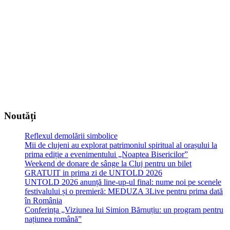
Noutăți
Reflexul demolării simbolice
Mii de clujeni au explorat patrimoniul spiritual al orașului la
prima ediție a evenimentului „Noaptea Bisericilor”
Weekend de donare de sânge la Cluj pentru un bilet
GRATUIT in prima zi de UNTOLD 2026
UNTOLD 2026 anunță line-up-ul final: nume noi pe scenele
festivalului și o premieră: MEDUZA 3Live pentru prima dată
în România
Conferința „Viziunea lui Simion Bărnuțiu: un program pentru
națiunea română”