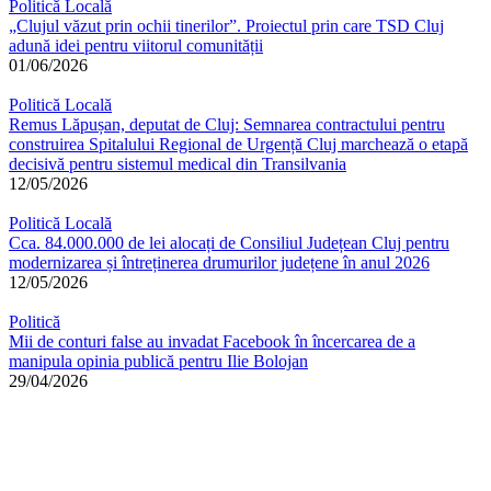
Politică Locală
„Clujul văzut prin ochii tinerilor”. Proiectul prin care TSD Cluj
adună idei pentru viitorul comunității
01/06/2026
Politică Locală
Remus Lăpușan, deputat de Cluj: Semnarea contractului pentru
construirea Spitalului Regional de Urgență Cluj marchează o etapă
decisivă pentru sistemul medical din Transilvania
12/05/2026
Politică Locală
Cca. 84.000.000 de lei alocați de Consiliul Județean Cluj pentru
modernizarea și întreținerea drumurilor județene în anul 2026
12/05/2026
Politică
Mii de conturi false au invadat Facebook în încercarea de a
manipula opinia publică pentru Ilie Bolojan
29/04/2026