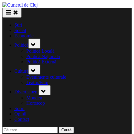
Skip
to
content
Știri
Social
Economie
Toggle
Politică
sub-
menu
Politică Locală
Politică Națională
Politică Externă
Toggle
Cultură
sub-
menu
Evenimente culturale
Teatru/Film
Toggle
Divertisment
sub-
menu
Monden
Horoscop
Sport
Opinii
Contact
Caută