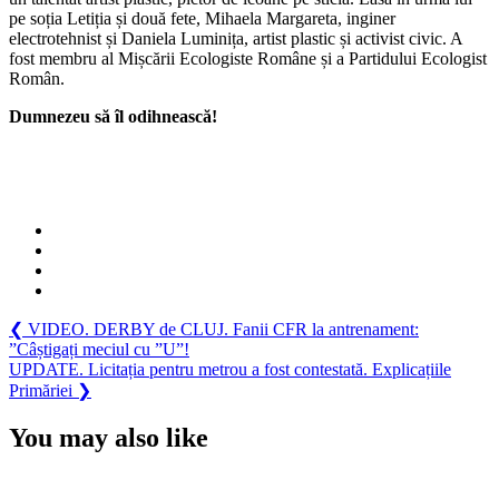
pe soția Letiția și două fete, Mihaela Margareta, inginer
electrotehnist și Daniela Luminița, artist plastic și activist civic. A
fost membru al Mișcării Ecologiste Române și a Partidului Ecologist
Român.
Dumnezeu să îl odihnească!
Navigare
Previous
❮
VIDEO. DERBY de CLUJ. Fanii CFR la antrenament:
Post:
”Câștigați meciul cu ”U”!
în
Next
UPDATE. Licitația pentru metrou a fost contestată. Explicațiile
articole
Post:
Primăriei
❯
You may also like