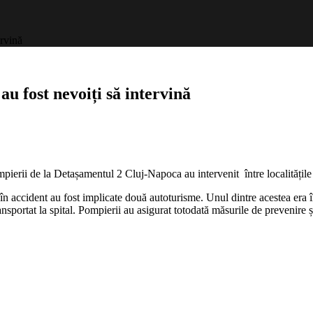
ervină
au fost nevoiți să intervină
ent
ti
pierii de la Detașamentul 2 Cluj-Napoca au intervenit între localitățile 
!
 în accident au fost implicate două autoturisme. Unul dintre acestea era în 
erii
ansportat la spital. Pompierii au asigurat totodată măsurile de prevenire 
i
ină