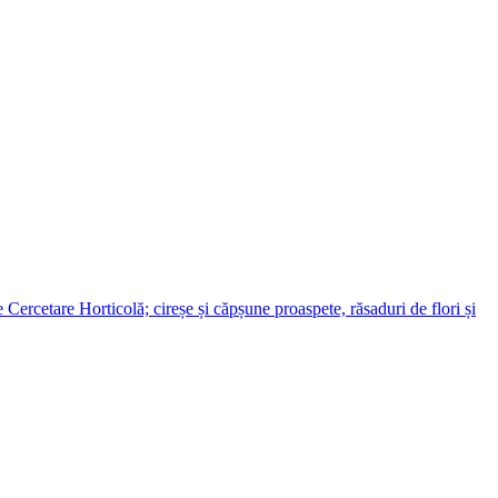
ercetare Horticolă; cireșe și căpșune proaspete, răsaduri de flori și