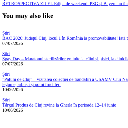
Post:
Next
RETROSPECTIVA ZILEI. Ediția de weekend. PSG și Bayern au încasat
în
Post:
articole
You may also like
Știri
BAC 2026: Județul Cluj, locul 1 în România la promovabilitate! Iată t
07/07/2026
Știri
Spay Day – Maratonul sterilizărilor gratuite la câini și pisici, la cli
07/07/2026
Știri
”Pafum de Cluj” – vizitarea colecției de trandafiri a USAMV Cluj-Napoc
legume, arbuști și pomi fructiferi
10/06/2026
Știri
Târgul Produs de Cluj revine la Gherla în perioada 12–14 iunie
10/06/2026