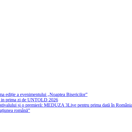
rima ediție a evenimentului „Noaptea Bisericilor”
IT in prima zi de UNTOLD 2026
stivalului și o premieră: MEDUZA 3Live pentru prima dată în Români
națiunea română”