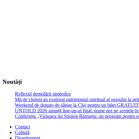
Noutăți
Reflexul demolării simbolice
Mii de clujeni au explorat patrimoniul spiritual al orașului la p
Weekend de donare de sânge la Cluj pentru un bilet GRATU
UNTOLD 2026 anunță line-up-ul final: nume noi pe scenele fe
Conferința „Viziunea lui Simion Bărnuțiu: un program pentru 
Contact
Cultură
Divertisment