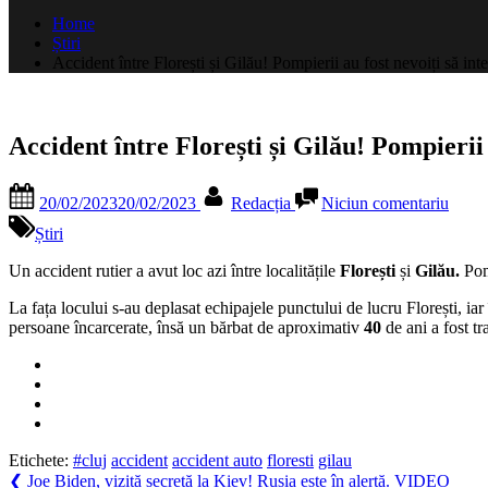
după:
Home
Știri
Accident între Florești și Gilău! Pompierii au fost nevoiți să int
Accident între Florești și Gilău! Pompierii 
Posted
By
la
20/02/2023
20/02/2023
Redacția
Niciun comentariu
on
Accid
între
Știri
Floreș
și
Un accident rutier a avut loc azi între localitățile
Florești
și
Gilău.
Pom
Gilău
La fața locului s-au deplasat echipajele punctului de lucru Florești, iar
Pompi
persoane încarcerate, însă un bărbat de aproximativ
40
de ani a fost tr
au
fost
nevoiț
să
interv
Etichete:
#cluj
accident
accident auto
floresti
gilau
Navigare
Previous
❮
Joe Biden, vizită secretă la Kiev! Rusia este în alertă. VIDEO