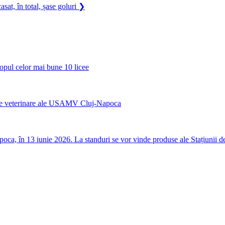
, în total, șase goluri
❯
opul celor mai bune 10 licee
nicile veterinare ale USAMV Cluj-Napoca
a, în 13 iunie 2026. La standuri se vor vinde produse ale Stațiunii de C