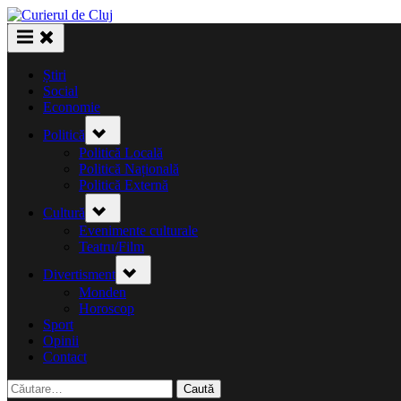
Skip
to
content
Știri
Social
Economie
Toggle
Politică
sub-
menu
Politică Locală
Politică Națională
Politică Externă
Toggle
Cultură
sub-
menu
Evenimente culturale
Teatru/Film
Toggle
Divertisment
sub-
menu
Monden
Horoscop
Sport
Opinii
Contact
Caută