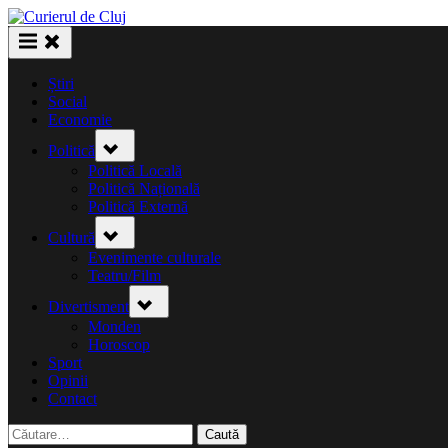
Skip
to
content
Știri
Social
Economie
Toggle
Politică
sub-
menu
Politică Locală
Politică Națională
Politică Externă
Toggle
Cultură
sub-
menu
Evenimente culturale
Teatru/Film
Toggle
Divertisment
sub-
menu
Monden
Horoscop
Sport
Opinii
Contact
Caută