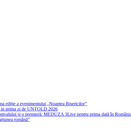
rima ediție a evenimentului „Noaptea Bisericilor”
IT in prima zi de UNTOLD 2026
stivalului și o premieră: MEDUZA 3Live pentru prima dată în Români
națiunea română”