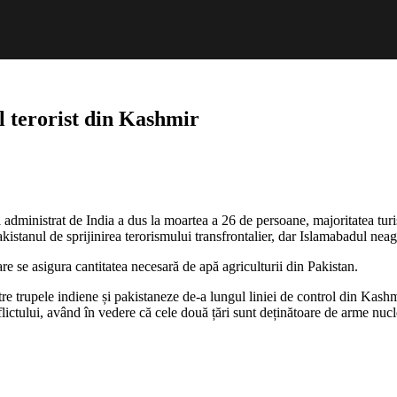
l terorist din Kashmir
uni
dministrat de India a dus la moartea a 26 de persoane, majoritatea turiș
tan
kistanul de sprijinirea terorismului transfrontalier, dar Islamabadul neag
are se asigura cantitatea necesară de apă agriculturii din Pakistan.
st
 între trupele indiene și pakistaneze de-a lungul liniei de control din K
ictului, având în vedere că cele două țări sunt deținătoare de arme nucl
mir