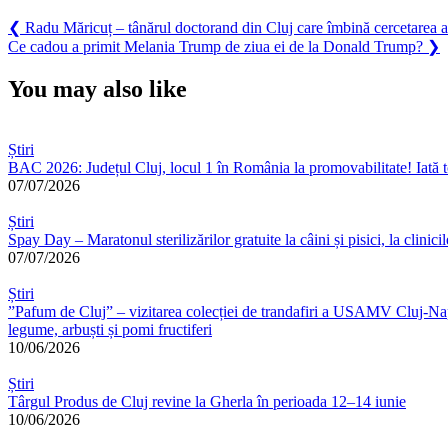
Navigare
Previous
❮
Radu Măricuț – tânărul doctorand din Cluj care îmbină cercetarea a
Post:
Next
Ce cadou a primit Melania Trump de ziua ei de la Donald Trump?
❯
în
Post:
articole
You may also like
Știri
BAC 2026: Județul Cluj, locul 1 în România la promovabilitate! Iată t
07/07/2026
Știri
Spay Day – Maratonul sterilizărilor gratuite la câini și pisici, la cli
07/07/2026
Știri
”Pafum de Cluj” – vizitarea colecției de trandafiri a USAMV Cluj-Napoc
legume, arbuști și pomi fructiferi
10/06/2026
Știri
Târgul Produs de Cluj revine la Gherla în perioada 12–14 iunie
10/06/2026