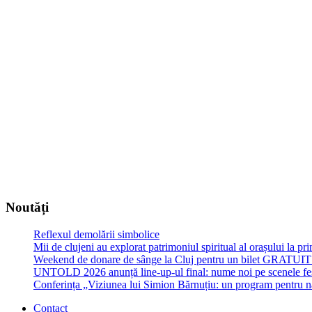
Noutăți
Reflexul demolării simbolice
Mii de clujeni au explorat patrimoniul spiritual al orașului la p
Weekend de donare de sânge la Cluj pentru un bilet GRATU
UNTOLD 2026 anunță line-up-ul final: nume noi pe scenele fe
Conferința „Viziunea lui Simion Bărnuțiu: un program pentru 
Contact