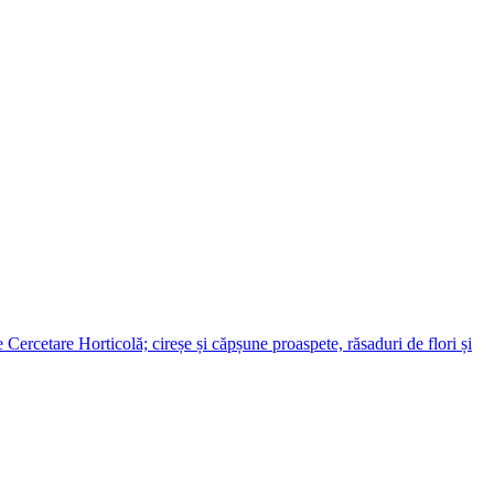
ercetare Horticolă; cireșe și căpșune proaspete, răsaduri de flori și