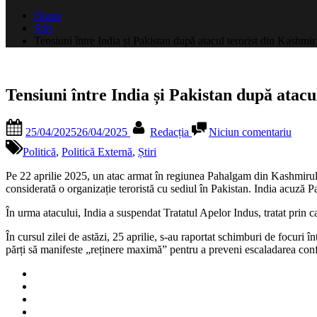
după:
Home
Știri
Tensiuni între India și Pakistan după atacul terorist din Kashmir
Tensiuni între India și Pakistan după atacu
Posted
By
la
25/04/2025
26/04/2025
Redacția
Niciun comentariu
on
Tensi
între
Politică
,
Politică Externă
,
Știri
India
și
Pe 22 aprilie 2025, un atac armat în regiunea Pahalgam din Kashmirul a
Pakis
considerată o
organizație teroristă cu sediul în Pakistan.
India acuză Pa
după
În urma atacului, India a suspendat Tratatul Apelor Indus, tratat prin c
atacul
terori
În cursul zilei de astăzi, 25 aprilie, s-au raportat schimburi de focuri
din
părți să manifeste „reținere maximă” pentru a preveni escaladarea confl
Kash