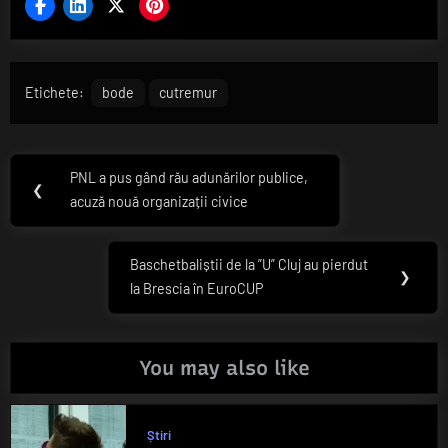
Etichete:
bode
cutremur
Navigare
PNL a pus gând rău adunărilor publice,
Previous
❮
în
acuză nouă organizații civice
Post:
articole
Baschetbaliștii de la ”U” Cluj au pierdut
Next
❯
la Brescia în EuroCUP
Post:
You may also like
Știri