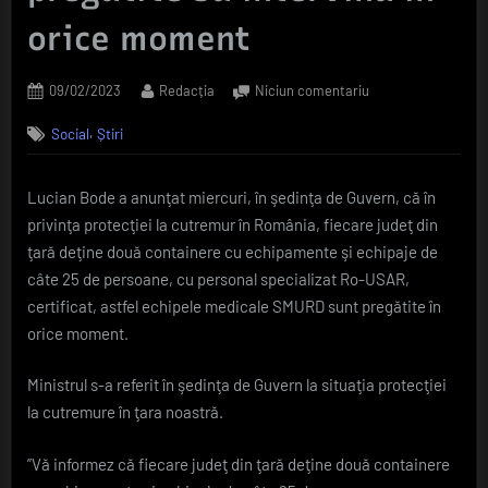
orice moment
Posted
By
la
09/02/2023
Redacția
Niciun comentariu
on
Bode,
,
Social
Știri
despre
protecţia
la
Lucian Bode a anunţat miercuri, în şedinţa de Guvern, că în
cutremur:
privinţa protecţiei la cutremur în România, fiecare judeţ din
fiecare
județ
ţară deţine două containere cu echipamente şi echipaje de
deţine
câte 25 de persoane, cu personal specializat Ro-USAR,
două
certificat, astfel echipele medicale SMURD sunt pregătite în
containere
orice moment.
cu
echipamente
Ministrul s-a referit în şedinţa de Guvern la situaţia protecţiei
şi
echipaje
la cutremure în ţara noastră.
de
câte
”Vă informez că fiecare judeţ din ţară deţine două containere
25