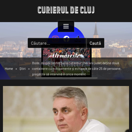
Skip
to
content
Caută
după:
Bode, despre protecţia la cutremur: fiecare județ deţine două
Home
Știri
containere cu echipamente şi echipaje de câte 25 de persoane,
pregătite să intervină în orice moment