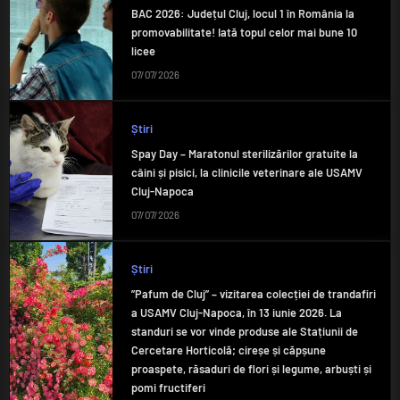
BAC 2026: Județul Cluj, locul 1 în România la
promovabilitate! Iată topul celor mai bune 10
licee
07/07/2026
Știri
Spay Day – Maratonul sterilizărilor gratuite la
câini și pisici, la clinicile veterinare ale USAMV
Cluj-Napoca
07/07/2026
Știri
”Pafum de Cluj” – vizitarea colecției de trandafiri
a USAMV Cluj-Napoca, în 13 iunie 2026. La
standuri se vor vinde produse ale Stațiunii de
Cercetare Horticolă; cireșe și căpșune
proaspete, răsaduri de flori și legume, arbuști și
pomi fructiferi