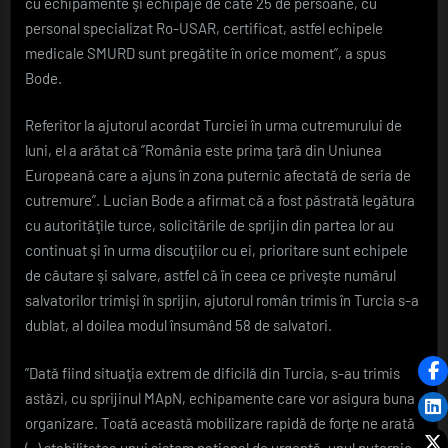
cu echipamente şi echipaje de câte 25 de persoane, cu
de
personal specializat Ro-USAR, certificat, astfel echipele
persoane,
medicale SMURD sunt pregătite în orice moment”, a spus
pregătite
să
Bode.
intervină
în
Referitor la ajutorul acordat Turciei în urma cutremurului de
orice
luni, el a arătat că ”România este prima ţară din Uniunea
moment
Europeană care a ajuns în zona puternic afectată de seria de
cutremure”. Lucian Bode a afirmat că a fost păstrată legătura
cu autorităţile turce, solicitările de sprijin din partea lor au
continuat şi în urma discuţiilor cu ei, prioritare sunt echipele
de căutare şi salvare, astfel că în ceea ce priveşte numărul
salvatorilor trimişi în sprijin, ajutorul român trimis în Turcia s-a
dublat, al doilea modul însumând 58 de salvatori.
”Dată fiind situaţia extrem de dificilă din Turcia, s-au trimis
astăzi, cu sprijinul MApN, echipamente care vor asigura buna
organizare. Toată această mobilizare rapidă de forţe ne arată
(..) stabilitatea unui sistem naţional de urgenţă, unul puternic,