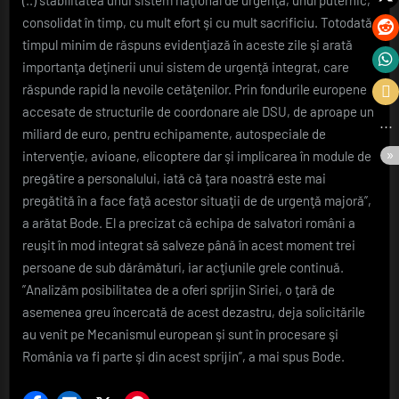
consolidat în timp, cu mult efort şi cu mult sacrificiu. Totodată,
timpul minim de răspuns evidenţiază în aceste zile şi arată
importanţa deţinerii unui sistem de urgenţă integrat, care
răspunde rapid la nevoile cetăţenilor. Prin fondurile europene
accesate de structurile de coordonare ale DSU, de aproape un
miliard de euro, pentru echipamente, autospeciale de
intervenţie, avioane, elicoptere dar şi implicarea în module de
pregătire a personalului, iată că ţara noastră este mai
pregătită în a face faţă acestor situaţii de de urgenţă majoră”,
a arătat Bode. El a precizat că echipa de salvatori români a
reuşit în mod integrat să salveze până în acest moment trei
persoane de sub dărâmături, iar acţiunile grele continuă.
”Analizăm posibilitatea de a oferi sprijin Siriei, o ţară de
asemenea greu încercată de acest dezastru, deja solicitările
au venit pe Mecanismul european şi sunt în procesare şi
România va fi parte şi din acest sprijin”, a mai spus Bode.