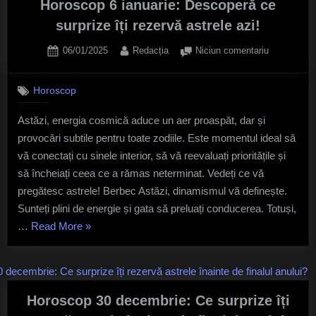
ce
Horoscop 6 ianuarie: Descoperă ce
surprize
surprize îți rezervă astrele azi!
îți
Posted
By
la
06/01/2025
Redacția
Niciun comentariu
aduce
on
Horoscop
această
6
zi
Horoscop
ianuarie:
specială”
Descoperă
Astăzi, energia cosmică aduce un aer proaspăt, dar și
ce
provocări subtile pentru toate zodiile. Este momentul ideal să
surprize
îți
vă conectați cu sinele interior, să vă reevaluați prioritățile și
rezervă
să încheiați ceea ce a rămas neterminat. Vedeți ce vă
astrele
pregătesc astrele! Berbec Astăzi, dinamismul vă definește.
azi!
Sunteți plini de energie și gata să preluați conducerea. Totuși,
„Horoscop
…
Read More
»
6
ianuarie:
Descoperă
ce
Horoscop 30 decembrie: Ce surprize îți
surprize