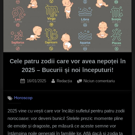
Cele patru zodii care vor avea nepoței în
2025 – Bucurii și noi începuturi!
Posted
By
la
16/01/2025
Redacția
Niciun comentariu
on
Cele
patru
Horoscop
zodii
care
2025 vine cu vești care vor încălzi sufletul pentru patru zodii
vor
norocoase: vor deveni bunici! Stelele prezic momente pline
avea
nepoței
de emoție și dragoste, pe măsură ce aceste semne vor
în
întâmpina noile generații în familiile lor. Află dacă și zodia ta