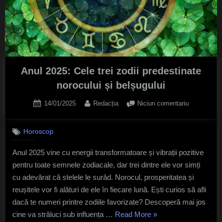
în
dragoste
în
2025”
Anul 2025: Cele trei zodii predestinate
norocului și belșugului
Posted
By
la
14/01/2025
Redacția
Niciun comentariu
on
Anul
2025:
Horoscop
Cele
trei
Anul 2025 vine cu energii transformatoare și vibrații pozitive
zodii
pentru toate semnele zodiacale, dar trei dintre ele vor simți
predestinat
norocului
cu adevărat că stelele le surâd. Norocul, prosperitatea și
și
reușitele vor fi alături de ele în fiecare lună. Ești curios să afli
belșugului
dacă te numeri printre zodiile favorizate? Descoperă mai jos
„Anul
cine va străluci sub influența …
Read More
»