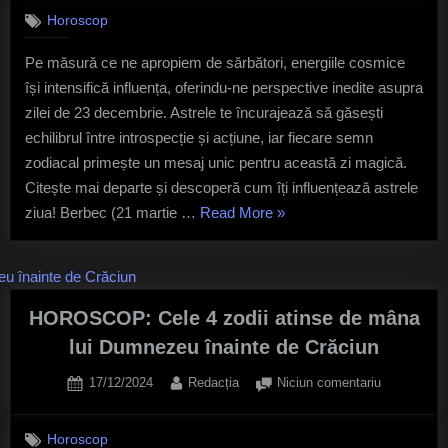
23
Dragi
Horoscop
Decembrie:
În
Astrele
Pe măsură ce ne apropiem de sărbători, energiile cosmice
Funcție
Îți
își intensifică influența, oferindu-ne perspective inedite asupra
Dezvăluie
de
Drumul
zilei de 23 decembrie. Astrele te încurajează să găsești
Zodie”
Spre
echilibrul între introspecție și acțiune, iar fiecare semn
Împlinire
zodiacal primește un mesaj unic pentru această zi magică.
Citește mai departe și descoperă cum îți influențează astrele
„Horoscop
ziua! Berbec (21 martie …
Read More
»
23
Decembrie:
Astrele
Îți
HOROSCOP: Cele 4 zodii atinse de mâna
Dezvăluie
lui Dumnezeu înainte de Crăciun
Drumul
Posted
By
la
17/12/2024
Redacția
Niciun comentariu
Spre
on
HOROSCO
Împlinire”
Cele
Horoscop
4