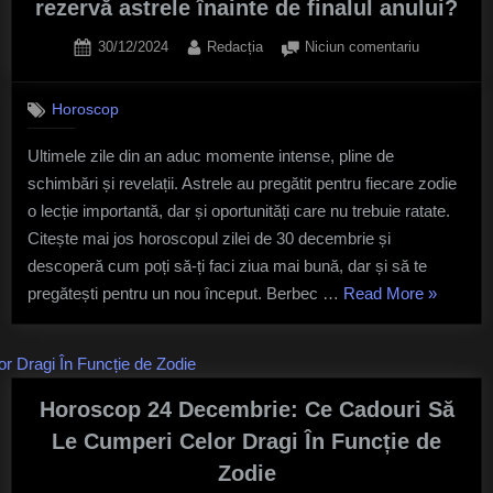
rezervă astrele înainte de finalul anului?
îți
Posted
By
la
30/12/2024
Redacția
Niciun comentariu
rezervă
on
Horoscop
astrele
30
azi!”
Horoscop
decembrie:
Ce
Ultimele zile din an aduc momente intense, pline de
surprize
schimbări și revelații. Astrele au pregătit pentru fiecare zodie
îți
rezervă
o lecție importantă, dar și oportunități care nu trebuie ratate.
astrele
Citește mai jos horoscopul zilei de 30 decembrie și
înainte
descoperă cum poți să-ți faci ziua mai bună, dar și să te
de
„Horosco
pregătești pentru un nou început. Berbec …
Read More
»
finalul
30
anului?
decembri
Ce
surprize
Horoscop 24 Decembrie: Ce Cadouri Să
îți
Le Cumperi Celor Dragi În Funcție de
rezervă
Zodie
astrele