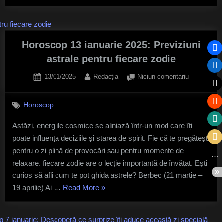
2025:
Cele
trei
zodii
Horoscop 13 ianuarie 2025: Previziuni
predestinate
astrale pentru fiecare zodie
norocului
Posted
By
la
13/01/2025
Redacția
Niciun comentariu
și
on
Horoscop
belșugului”
13
Horoscop
ianuarie
2025:
Astăzi, energiile cosmice se aliniază într-un mod care îți
Previziuni
poate influența deciziile și starea de spirit. Fie că te pregătești
astrale
pentru
pentru o zi plină de provocări sau pentru momente de
fiecare
relaxare, fiecare zodie are o lecție importantă de învățat. Ești
zodie
curios să afli cum te pot ghida astrele? Berbec (21 martie –
„Horoscop
19 aprilie) Ai …
Read More
»
13
ianuarie