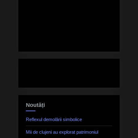
Crăciun”
Noutăți
Reflexul demolării simbolice
Mii de clujeni au explorat patrimoniul