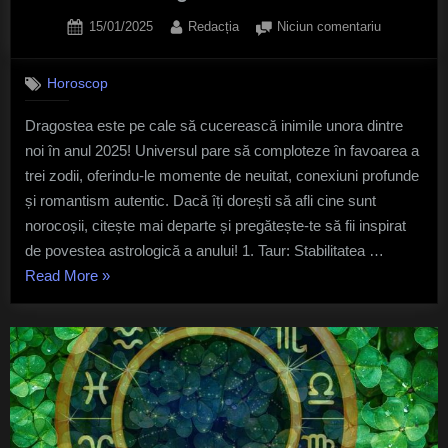
Posted
By
la
15/01/2025
Redacția
Niciun comentariu
on
Trei
zodii
Horoscop
care
vor
Dragostea este pe cale să cucerească inimile unora dintre
avea
noi în anul 2025! Universul pare să comploteze în favoarea a
noroc
nelimitat
trei zodii, oferindu-le momente de neuitat, conexiuni profunde
în
și romantism autentic. Dacă îți dorești să afli cine sunt
dragoste
norocoșii, citește mai departe și pregătește-te să fii inspirat
în
de povestea astrologică a anului! 1. Taur: Stabilitatea …
2025
„Trei
Read More
»
zodii
care
vor
avea
noroc
nelimitat