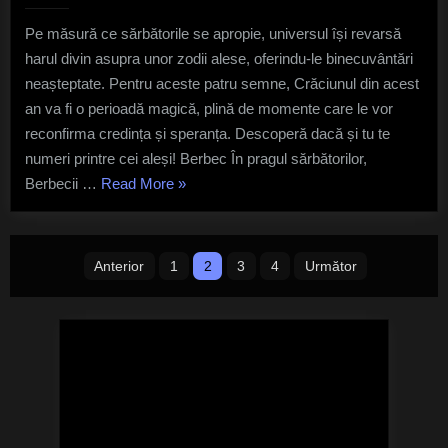
zodii
Pe măsură ce sărbătorile se apropie, universul își revarsă
atinse
harul divin asupra unor zodii alese, oferindu-le binecuvântări
de
mâna
neașteptate. Pentru aceste patru semne, Crăciunul din acest
lui
an va fi o perioadă magică, plină de momente care le vor
Dumnezeu
reconfirma credința și speranța. Descoperă dacă și tu te
înainte
numeri printre cei aleși! Berbec În pragul sărbătorilor,
de
„HOROSCOP:
Berbecii …
Read More
»
Crăciun
Cele
4
Paginație
zodii
Anterior
1
2
3
4
Următor
atinse
articole
de
mâna
lui
Dumnezeu
înainte
de