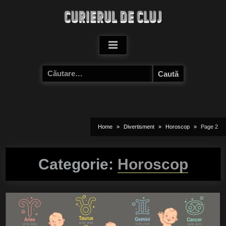
Skip
to
content
Caută
după:
Home
Divertisment
Horoscop
Page 2
Categorie:
Horoscop