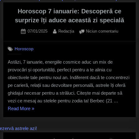
2025:
Previziuni
Horoscop 7 ianuarie: Descoperă ce
astrale
surprize îți aduce această zi specială
pentru
Posted
By
la
07/01/2025
Redacția
Niciun comentariu
fiecare
on
Horoscop
zodie”
7
Horoscop
ianuarie:
Descoperă
Astăzi, 7 ianuarie, energiile cosmice aduc un mix de
ce
provocări și oportunități, perfect pentru a te alinia cu
surprize
îți
obiectivele tale pentru noul an. Indiferent dacă te concentrezi
aduce
pe carieră, relații sau dezvoltare personală, astrele îți oferă
această
ghidajul necesar pentru a străluci. Citește mai departe să
zi
vezi ce mesaj au stelele pentru zodia ta! Berbec (21 …
specială
„Horoscop
Read More
»
7
ianuarie:
Descoperă