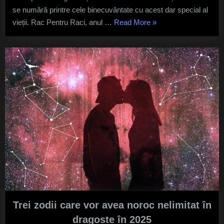
2025
se numără printre cele binecuvântate cu acest dar special al
–
„Cele
vieții. Rac Pentru Raci, anul …
Read More
»
Bucurii
patru
și
noi
zodii
începuturi!
care
vor
avea
nepoței
în
2025
–
Bucurii
și
noi
începuturi!”
Trei zodii care vor avea noroc nelimitat în
dragoste în 2025