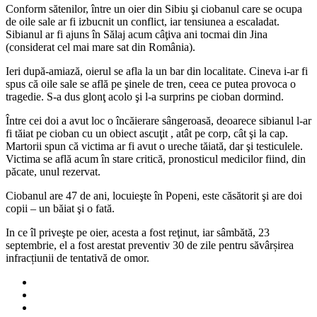
Conform sătenilor, între un oier din Sibiu şi ciobanul care se ocupa
un
de oile sale ar fi izbucnit un conflict, iar tensiunea a escaladat.
județ
Sibianul ar fi ajuns în Sălaj acum câţiva ani tocmai din Jina
vecin
(considerat cel mai mare sat din România).
Cluju
Ieri după-amiază, oierul se afla la un bar din localitate. Cineva i-ar fi
spus că oile sale se află pe şinele de tren, ceea ce putea provoca o
tragedie. S-a dus glonţ acolo şi l-a surprins pe cioban dormind.
Între cei doi a avut loc o încăierare sângeroasă, deoarece sibianul l-ar
fi tăiat pe cioban cu un obiect ascuţit , atât pe corp, cât şi la cap.
Martorii spun că victima ar fi avut o ureche tăiată, dar şi testiculele.
Victima se află acum în stare critică, pronosticul medicilor fiind, din
păcate, unul rezervat.
Ciobanul are 47 de ani, locuieşte în Popeni, este căsătorit şi are doi
copii – un băiat şi o fată.
In ce îl priveşte pe oier, acesta a fost reţinut, iar sâmbătă, 23
septembrie, el a fost arestat preventiv 30 de zile pentru săvârșirea
infracțiunii de tentativă de omor.