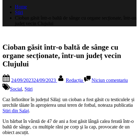
după:
Home
Știri
Cioban găsit într-o baltă de sânge cu organe secționate, într-un
județ vecin Clujului
Cioban găsit într-o baltă de sânge cu
organe secționate, într-un județ vecin
Clujului
Posted
By
la
24/09/2023
24/09/2023
Redacția
Niciun comentariu
on
Ciob
găsit
Social
,
Știri
într-
o
Caz înfiorător în județul Sălaj: un cioban a fost găsit cu testiculele și
baltă
urechile tăiate în apropierea unui teren de fotbal, noteaza publicatia
de
Stiri din Salaj
.
sânge
Un bărbat în vârstă de 47 de ani a fost găsit lângă calea ferată într-o
cu
baltă de sânge, cu multiple răni pe corp şi la cap, provocate de un
organ
obiect ascuțit.
secțio
într-