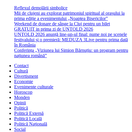
Reflexul demolării simbolice
Mii de clujeni au explorat patrimoniul spiritual al orașului la
prima ediție a evenimentului „Noaptea Bisericilor”
Weekend de donare de sânge la Cluj pentru un bilet
GRATUIT in prima zi de UNTOLD 2026
UNTOLD 2026 anunță line-up-ul final: nume noi pe scenele
festivalului și o premieră: MEDUZA 3Live pentru prima dată
în România
Conferința „Viziunea lui Simion Bărnuțiu: un program pentru
națiunea română”
Contact
Cultură
Divertisment
Economie
Evenimente culturale
Horoscop
Monden
Opinii
Politică
Politică Externă
Politică Locală
Politică Națională
Social