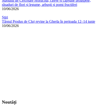
Stațiunii de Cercetare Horticolă; cireșe și căpșune proaspete,
răsaduri de flori și legume, arbuști și pomi fructiferi
10/06/2026
Știri
Târgul Produs de Cluj revine la Gherla în perioada 12–14 iunie
10/06/2026
Noutăți