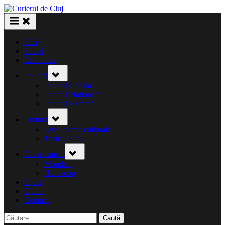
Skip
to
content
Știri
Social
Economie
Toggle
Politică
sub-
menu
Politică Locală
Politică Națională
Politică Externă
Toggle
Cultură
sub-
menu
Evenimente culturale
Teatru/Film
Toggle
Divertisment
sub-
menu
Monden
Horoscop
Sport
Opinii
Contact
Caută