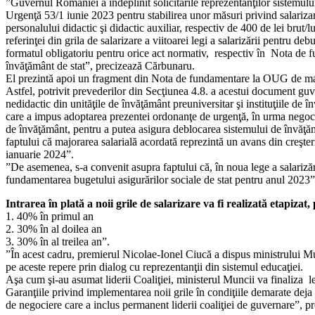
”Guvernul României a îndeplinit solicitările reprezentanţilor sistemulu
din
Urgenţă 53/1 iunie 2023 pentru stabilirea unor măsuri privind salarizare
sistemul
personalului didactic şi didactic auxiliar, respectiv de 400 de lei brut/
de
referinţei din grila de salarizare a viitoarei legi a salarizării pentru d
învăţământ
formatul obligatoriu pentru orice act normativ, respectiv în Nota de 
învăţământ de stat”, precizează Cărbunaru.
El prezintă apoi un fragment din Nota de fundamentare la OUG de major
Astfel, potrivit prevederilor din Secţiunea 4.8. a acestui document guv
nedidactic din unităţile de învăţământ preuniversitar şi instituţiile d
care a impus adoptarea prezentei ordonanţe de urgenţă, în urma negocieri
de învăţământ, pentru a putea asigura deblocarea sistemului de învăţăm
faptului că majorarea salarială acordată reprezintă un avans din creşter
ianuarie 2024”.
”De asemenea, s-a convenit asupra faptului că, în noua lege a salarizării
fundamentarea bugetului asigurărilor sociale de stat pentru anul 2023”
Intrarea în plată a noii grile de salarizare va fi realizată etapiz
1. 40% în primul an
2. 30% în al doilea an
3. 30% în al treilea an”.
”În acest cadru, premierul Nicolae-Ionel Ciucă a dispus ministrului M
pe aceste repere prin dialog cu reprezentanţii din sistemul educaţiei.
Aşa cum şi-au asumat liderii Coaliţiei, ministerul Muncii va finaliza l
Garanţiile privind implementarea noii grile în condiţiile demarate deja p
de negociere care a inclus permanent liderii coaliţiei de guvernare”, 