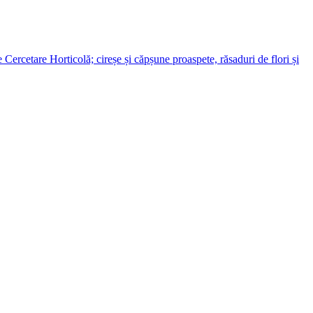
ercetare Horticolă; cireșe și căpșune proaspete, răsaduri de flori și