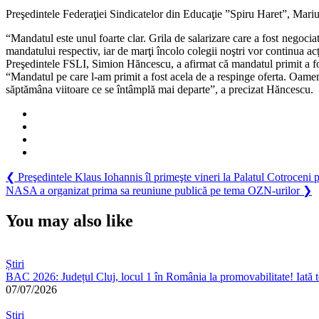
Preşedintele Federaţiei Sindicatelor din Educaţie ”Spiru Haret”, Marius Ni
“Mandatul este unul foarte clar. Grila de salarizare care a fost negocia
mandatului respectiv, iar de marţi încolo colegii noştri vor continua acţ
Preşedintele FSLI, Simion Hăncescu, a afirmat că mandatul primit a fo
“Mandatul pe care l-am primit a fost acela de a respinge oferta. Oame
săptămâna viitoare ce se întâmplă mai departe”, a precizat Hăncescu.
Navigare
Previous
❮
Preşedintele Klaus Iohannis îl primeşte vineri la Palatul Cotroceni 
Post:
Next
NASA a organizat prima sa reuniune publică pe tema OZN-urilor
❯
în
Post:
articole
You may also like
Știri
BAC 2026: Județul Cluj, locul 1 în România la promovabilitate! Iată t
07/07/2026
Știri