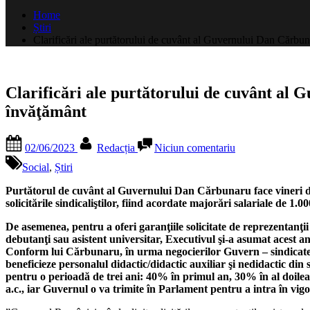
după:
Home
Știri
Clarificări ale purtătorului de cuvânt al Guvernului Dan Cărbuna
Clarificări ale purtătorului de cuvânt al 
învăţământ
Posted
By
la
02/06/2023
Redacția
Niciun comentariu
on
Clarificări
ale
Social
,
Știri
purtătorului
de
Purtătorul de cuvânt al Guvernului Dan Cărbunaru face vineri dim
cuvânt
solicitările sindicaliştilor, fiind acordate majorări salariale de 1.
al
De asemenea, pentru a oferi garanţiile solicitate de reprezentanţi
Guvernului
debutanţi sau asistent universitar, Executivul şi-a asumat acest 
Dan
Conform lui Cărbunaru, în urma negocierilor Guvern – sindicate s
Cărbunaru
beneficieze personalul didactic/didactic auxiliar şi nedidactic din 
privind
pentru o perioadă de trei ani: 40% în primul an, 30% în al doilea
aplicarea
a.c., iar Guvernul o va trimite în Parlament pentru a intra în vig
majorărilor
salariale