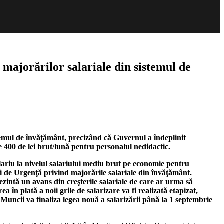
majorărilor salariale din sistemul de
temul de învăţământ, precizând că Guvernul a îndeplinit
 de 400 de lei brut/lună pentru personalul nedidactic.
alariu la nivelul salariului mediu brut pe economie pentru
i de Urgenţă privind majorările salariale din învăţământ.
intă un avans din creşterile salariale de care ar urma să
 în plată a noii grile de salarizare va fi realizată etapizat,
Muncii va finaliza legea nouă a salarizării până la 1 septembrie