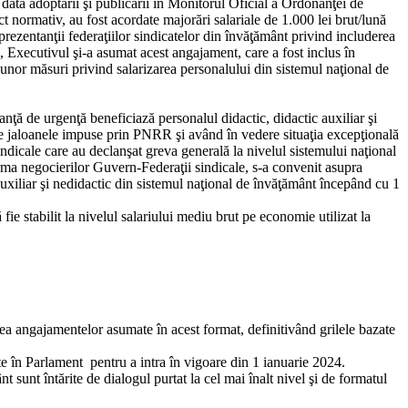
 data adoptării şi publicării în Monitorul Oficial a Ordonanţei de
t normativ, au fost acordate majorări salariale de 1.000 lei brut/lună
eprezentanţii federaţiilor sindicatelor din învăţământ privind includerea
ie, Executivul şi-a asumat acest angajament, care a fost inclus în
nor măsuri privind salarizarea personalului din sistemul naţional de
nţă de urgenţă beneficiază personalul didactic, didactic auxiliar şi
ecte jaloanele impuse prin PNRR şi având în vedere situaţia excepţională
indicale care au declanşat greva generală la nivelul sistemului naţional
urma negocierilor Guvern-Federaţii sindicale, s-a convenit asupra
 auxiliar şi nedidactic din sistemul naţional de învăţământ începând cu 1
ie stabilit la nivelul salariului mediu brut pe economie utilizat la
a angajamentelor asumate în acest format, definitivând grilele bazate
te în Parlament pentru a intra în vigoare din 1 ianuarie 2024.
 sunt întărite de dialogul purtat la cel mai înalt nivel şi de formatul