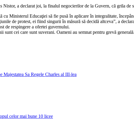
stor, a declarat joi, la finalul negocierilor de la Guvern, că grila de sal
tă cu Ministerul Educaţiei să fie pusă în aplicare în integralitate, încep
iunile de protest, ei fiind singurii în măsură să decidă altceva”, a declar
st de respingere a ofertei guvernului.
nii sunt cei care sunt suverani. Oameni au semnat pentru grevă general
pe Majestatea Sa Regele Charles al III-lea
opul celor mai bune 10 licee