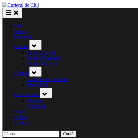
Skip
to
content
Știri
Social
Economie
Toggle
Politică
sub-
menu
Politică Locală
Politică Națională
Politică Externă
Toggle
Cultură
sub-
menu
Evenimente culturale
Teatru/Film
Toggle
Divertisment
sub-
menu
Monden
Horoscop
Sport
Opinii
Contact
Caută