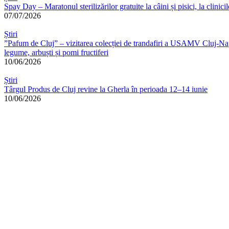
Spay Day – Maratonul sterilizărilor gratuite la câini și pisici, la cli
07/07/2026
Știri
”Pafum de Cluj” – vizitarea colecției de trandafiri a USAMV Cluj-Napoc
legume, arbuști și pomi fructiferi
10/06/2026
Știri
Târgul Produs de Cluj revine la Gherla în perioada 12–14 iunie
10/06/2026