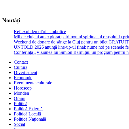
Noutăți
Reflexul demolării simbolice
Mii de clujeni au explorat patrimoniul spiritual al orașului la p
Weekend de donare de sânge la Cluj pentru un bilet GRATU
UNTOLD 2026 anunță line-up-ul final: nume noi pe scenele fe
Conferința „Viziunea lui Simion Bărnuțiu: un program pentru 
Contact
Cultură
Divertisment
Economie
Evenimente culturale
Horoscop
Monden
Opinii
Politică
Politică Externă
Politică Locală
Politică Națională
Social