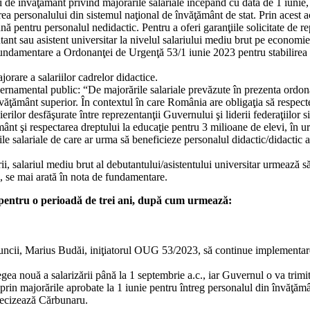
i de învăţământ privind majorările salariale începând cu data de 1 iunie,
a personalului din sistemul naţional de învăţământ de stat. Prin acest ac
lună pentru personalul nedidactic. Pentru a oferi garanţiile solicitate de r
ebutant sau asistent universitar la nivelul salariului mediu brut pe econom
fundamentare a Ordonanţei de Urgenţă 53/1 iunie 2023 pentru stabilirea u
are a salariilor cadrelor didactice.
ernamental public: “De majorările salariale prevăzute în prezenta ordona
e învăţământ superior. În contextul în care România are obligaţia să resp
lor desfăşurate între reprezentanţii Guvernului şi liderii federaţiilor s
ânt şi respectarea dreptului la educaţie pentru 3 milioane de elevi, în 
ile salariale de care ar urma să beneficieze personalul didactic/didactic
, salariul mediu brut al debutantului/asistentului universitar urmează să f
, se mai arată în nota de fundamentare.
at, pentru o perioadă de trei ani, după cum urmează:
uncii, Marius Budăi, iniţiatorul OUG 53/2023, să continue implementare
egea nouă a salarizării până la 1 septembrie a.c., iar Guvernul o va trimi
rin majorările aprobate la 1 iunie pentru întreg personalul din învăţământ
precizează Cărbunaru.