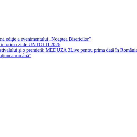
rima ediție a evenimentului „Noaptea Bisericilor”
IT in prima zi de UNTOLD 2026
stivalului și o premieră: MEDUZA 3Live pentru prima dată în Români
națiunea română”