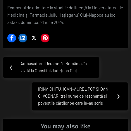
Examenul de admitere la studiile de licență la Universitatea de
Medicină şi Farmacie „Iuliu Haţieganu” Cluj-Napoca au loc
astăzi, duminică, 21 iulie 2024.
Navigare
Ambasadorul Ucrainei în România, în
Previous
❮
în
vizită la Consiliul Județean Cluj
Post:
articole
IRINA CHIȚU, IOAN-AUREL POP ȘI DAN
Next
C. VODNAR, trei nume de rezonanță și
❯
Post:
poveștile cărților pe care le-au scris
You may also like