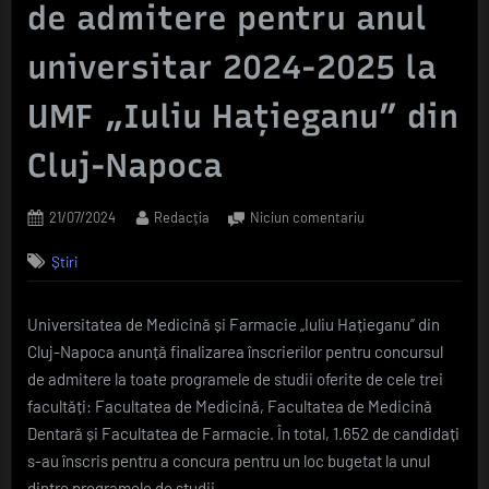
de admitere pentru anul
universitar 2024-2025 la
UMF „Iuliu Hațieganu” din
Cluj-Napoca
Posted
By
la
21/07/2024
Redacția
Niciun comentariu
on
Cu
Știri
aproape
200
de
Universitatea de Medicină și Farmacie „Iuliu Hațieganu” din
candidați
Cluj-Napoca anunță finalizarea înscrierilor pentru concursul
mai
mult
de admitere la toate programele de studii oferite de cele trei
decât
facultăți: Facultatea de Medicină, Facultatea de Medicină
anul
Dentară și Facultatea de Farmacie. În total, 1.652 de candidați
trecut
s-au înscris pentru a concura pentru un loc bugetat la unul
la
dintre programele de studii.