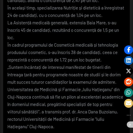
candidați, având o concurență de 2,47 pe un loc.
În același timp, specializarea Nutriție și dietetică a înregistrat
24 de candidați, cu o concurență de 1,04 pe un loc.
La Asistență medicală generală, extensia Baia Mare, s-au
înscris 45 de candidați, rezultând o concurență de 1,5 pe un
loc.
În cadrul programului de Cosmetică medicală și tehnologia
produsului cosmetic, s-au înscris 38 de candidați, ceea ce
reprezintă o concurență de 1,72 pe un loc bugetat.
„Suntem încântați de interesul manifestat de tinerii din
întreaga țară pentru programele noastre de studii și le dorim
mult succes tuturor candidaților la examenul de admitere.
Universitatea de Medicină și Farmacie „Iuliu Hațieganu” din
Cluj-Napoca continuă să fie un pilon al excelenței academice
în domeniul medical, pregătind specialiști de top pentru
viitorul sănătății”, a transmis prof. dr. Anca Dana Buzoianu,
rectorul Universității de Medicină și Farmacie “Iuliu
Hațieganu” Cluj-Napoca.