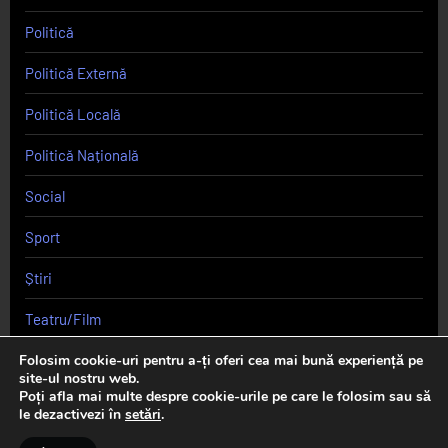
Politică
Politică Externă
Politică Locală
Politică Națională
Social
Sport
Știri
Teatru/Film
Uncategorized
Folosim cookie-uri pentru a-ți oferi cea mai bună experiență pe
site-ul nostru web.
Poți afla mai multe despre cookie-urile pe care le folosim sau să
le dezactivezi în
setări
.
Copyright © 2026 Curierul de Cluj.