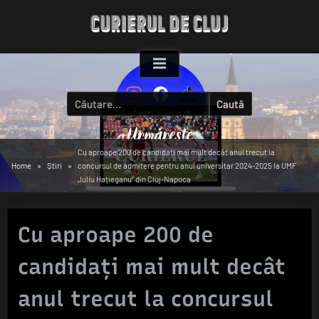
Skip
to
content
Caută
după:
Cu aproape 200 de candidați mai mult decât anul trecut la
Home
Știri
concursul de admitere pentru anul universitar 2024-2025 la UMF
„Iuliu Hațieganu” din Cluj-Napoca
Cu aproape 200 de
candidați mai mult decât
anul trecut la concursul