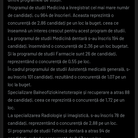
concursul
de
Programul de studii Medicină a înregistrat cel mai mare număr
admitere
de candidați, cu 964 de înscrieri. Aceasta reprezintă o
pentru
concurență de 2,86 candidați pe un loc la buget, ceea ce
anul
înseamnă un interes crescut pentru acest program de studii.
universitar
La programul de studii Medicină dentară s-au înscris 194 de
2024-
candidați, însemnând o concurență de 2,36 pe un loc bugetat.
2025
la
Și la programul de studii Farmacie sunt 26 de candidați,
UMF
reprezentând o concurență de 0,55 pe loc.
„Iuliu
În cadrul programului de studii Asistență medicală generală, s-
Hațieganu”
au înscris 101 candidați, rezultând o concurență de 1,07 pe un
din
loc la buget.
Cluj-
Napoca
Specializare Balneofiziokinetoterapie și recuperare a atras 88
de candidați, ceea ce reprezintă o concurență de 1,72 pe un
loc.
La specializarea Radiologie și imagistică, s-au înscris 78 de
candidați, reprezentând o concurență de 2,88 pe un loc.
Și programul de studii Tehnică dentară a atras 94 de