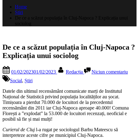
după:
Home
Știri
De ce a scăzut populația în Cluj-Napoca ? Explicația unui
sociolog
De ce a scăzut populația în Cluj-Napoca ?
Explicația unui sociolog
Posted
By
la
01/02/2023
01/02/2023
Redacția
Niciun comentariu
on
De
ce
Social
,
Știri
a
scăzu
Datele din ultimul recensământ comunicate marți de Institutul
popul
Național de Statistică privind populația localităților au șocat.
în
Timișoara a pierdut 70.000 de locuitori de la precedentul
Cluj-
recensământ din 2011 iar Cluj-Napoca aproape 40.000! Comuna
Napo
Florești a ”explodat” la 53.000 de locuitori recenzați, neoficial e
?
posibil să fie și mai mulți!
Expli
Curierul de Cluj
l-a rugat pe sociologul Barbu Mateescu să
unui
interpreteze aceste cifre pe municipiul Cluj-Napoca.
socio