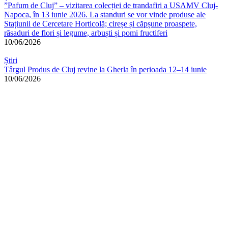
”Pafum de Cluj” – vizitarea colecției de trandafiri a USAMV Cluj-
Napoca, în 13 iunie 2026. La standuri se vor vinde produse ale
Stațiunii de Cercetare Horticolă; cireșe și căpșune proaspete,
răsaduri de flori și legume, arbuști și pomi fructiferi
10/06/2026
Știri
Târgul Produs de Cluj revine la Gherla în perioada 12–14 iunie
10/06/2026