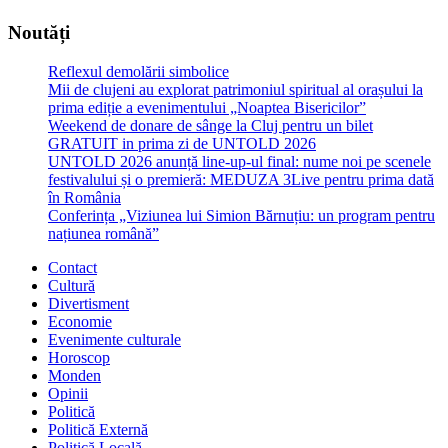
Noutăți
Reflexul demolării simbolice
Mii de clujeni au explorat patrimoniul spiritual al orașului la
prima ediție a evenimentului „Noaptea Bisericilor”
Weekend de donare de sânge la Cluj pentru un bilet
GRATUIT in prima zi de UNTOLD 2026
UNTOLD 2026 anunță line-up-ul final: nume noi pe scenele
festivalului și o premieră: MEDUZA 3Live pentru prima dată
în România
Conferința „Viziunea lui Simion Bărnuțiu: un program pentru
națiunea română”
Contact
Cultură
Divertisment
Economie
Evenimente culturale
Horoscop
Monden
Opinii
Politică
Politică Externă
Politică Locală