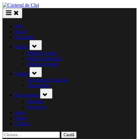
Skip
to
content
Știri
Social
Economie
Toggle
Politică
sub-
menu
Politică Locală
Politică Națională
Politică Externă
Toggle
Cultură
sub-
menu
Evenimente culturale
Teatru/Film
Toggle
Divertisment
sub-
menu
Monden
Horoscop
Sport
Opinii
Contact
Caută