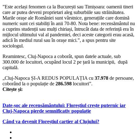
”Este același fenomen ca la București sau Timișoara: oamenii tineri
care ar putea deveni proprietari aleg suburbiile sau străinătatea.
Marile orașe ale României sunt vârstnice, generațiile care domină
numeric sunt cei stabiliți în anii 70-80. Nota bene: recensământul nu
a cuprins studenții sau mulți chiriași, întrucât data de referință era în
mijlocul ultimului val al pandemiei, deci aceste categorii erau acasă,
adică în mediul rural sau în orașe mici.”, a spus pentru site
sociologul.
Reamintesc, Cluj-Napoca a coborât, spun datele actuale, sub
300.000 de locuitori, ocupând locul 2 pe țară la municipii, după
capitală.
„Cluj-Napoca ȘI-A REDUS POPULAȚIA cu
37.978
de persoane,
coborând la o populație de
286.598
locuitori”.
Citește și:
Date-șoc ale recensământului: Floreștiul crește puternic iar
Cluj-Napoca pierde semnificativ populație
Când va devenit Floreștiul cartier al Clujului?