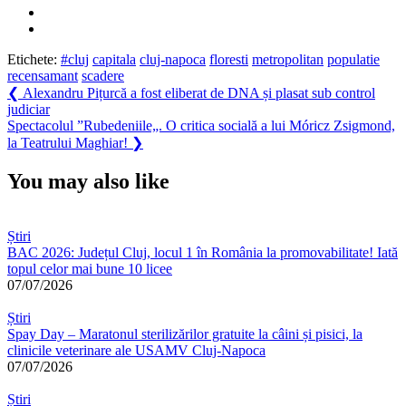
Etichete:
#cluj
capitala
cluj-napoca
floresti
metropolitan
populatie
recensamant
scadere
Navigare
Previous
❮
Alexandru Pițurcă a fost eliberat de DNA și plasat sub control
Post:
judiciar
în
Next
Spectacolul ”Rubedeniile„. O critica socială a lui Móricz Zsigmond,
articole
Post:
la Teatrului Maghiar!
❯
You may also like
Știri
BAC 2026: Județul Cluj, locul 1 în România la promovabilitate! Iată
topul celor mai bune 10 licee
07/07/2026
Știri
Spay Day – Maratonul sterilizărilor gratuite la câini și pisici, la
clinicile veterinare ale USAMV Cluj-Napoca
07/07/2026
Știri