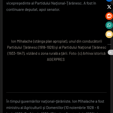
vicepreşedinte al Partidului Naţional-Ţărănesc. A fost în
continuare deputat, apoi senator.
Ion Mihalache (stânga plan apropiat), unul din conducătorii
Partidului Ţărănesc (1918-1926) şi al Partidului Naţional Ţărănesc
(1933-1947), viziând o zona rurală a ţării. Foto: (c) Arhiva istorică
AGERPRES
În timpul guvernărilor naţional-ţărăniste, Ion Mihalache a fost
ministru al Agriculturii şi Domeniilor (10 noiembrie 1928 – 6