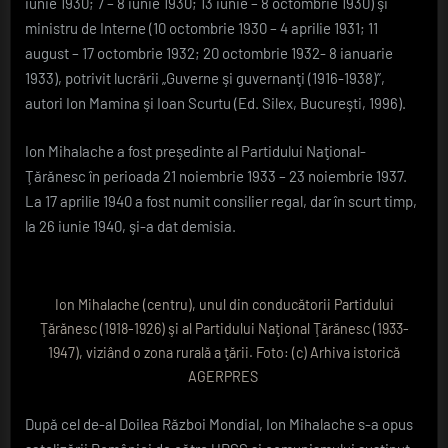
iunie 1930; 7 – 8 iunie 1930; 13 iunie – 8 octombrie 1930) şi
ministru de Interne (10 octombrie 1930 – 4 aprilie 1931; 11
august – 17 octombrie 1932; 20 octombrie 1932- 8 ianuarie
1933), potrivit lucrării „Guverne şi guvernanţi (1916-1938)”,
autori Ion Mamina şi Ioan Scurtu (Ed. Silex, Bucureşti, 1996).
Ion Mihalache a fost preşedinte al Partidului Naţional-
Ţărănesc în perioada 21 noiembrie 1933 – 23 noiembrie 1937.
La 17 aprilie 1940 a fost numit consilier regal, dar în scurt timp,
la 26 iunie 1940, şi-a dat demisia.
Ion Mihalache (centru), unul din conducătorii Partidului
Ţărănesc (1918-1926) şi al Partidului Naţional Ţărănesc (1933-
1947), viziând o zona rurală a ţării. Foto: (c) Arhiva istorică
AGERPRES
După cel de-al Doilea Război Mondial, Ion Mihalache s-a opus