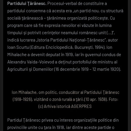
Partidului Ţărănesc.
Procesul-verbal de constituire a
partidului consemna că acesta era „un partid nou, cu structură
socială ţărănească – ţărănimea organizată politiceşte. Cu
program care să fie expresia nevoilor ei văzute în lumina
timpului şi potrivit cerinţelor neamului românesc unit (…)”,
indică lucrarea „Istoria Partidului Naţional-Ţărănesc”, autor
Ioan Scurtu (Editura Enciclopedică, Bucureşti, 1994). Ion
Mihalache a devenit deputat în 1919, iar în guvernul condus de
Alexandru Vaida-Voievod a deţinut portofoliul de ministru al
Agriculturii şi Domeniilor (16 decembrie 1919 – 12 martie 1920).
Ion Mihalache, om politic, conducător al Partidului Ţărănesc
(1918-1926), vizitând o zonă rurală a ţării.(10 apr. 1938). Foto:
(c) Arhiva istorică AGERPRES
Partidul Ţărănesc privea cu interes organizaţiile politice din
provinciile unite cu ţara în 1918, iar dintre aceste partide o