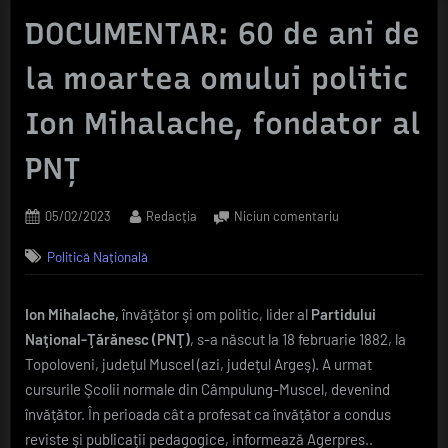
DOCUMENTAR: 60 de ani de
la moartea omului politic
Ion Mihalache, fondator al
PNȚ
Posted
By
la
05/02/2023
Redacția
Niciun comentariu
on
DOCUMENTAR:
Politică Națională
60
de
ani
Ion Mihalache,
învăţător şi om politic, lider al
Partidului
de
Naţional-Ţărănesc (PNŢ)
, s-a născut la 18 februarie 1882, la
la
moartea
Topoloveni, judeţul Muscel (azi, judeţul Argeş). A urmat
omului
cursurile Şcolii normale din Câmpulung-Muscel, devenind
politic
învăţător. În perioada cât a profesat ca învăţător a condus
Ion
reviste şi publicaţii pedagogice, informează Agerpres..
Mihalache,