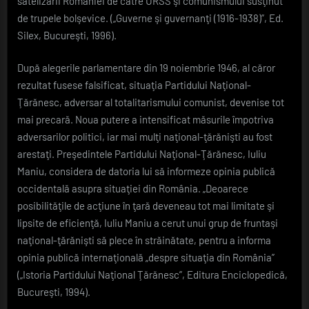
satelizării României de către URSS şi comunismului susţinut
de trupele bolşevice. („Guverne şi guvernanţi (1916-1938)”, Ed.
Silex, Bucureşti, 1996).
După alegerile parlamentare din 19 noiembrie 1946, al căror
rezultat fusese falsificat, situaţia Partidului Naţional-
Ţărănesc, adversar al totalitarismului comunist, devenise tot
mai precară. Noua putere a intensificat măsurile împotriva
adversarilor politici, iar mai mulţi naţional-ţărănişti au fost
arestaţi. Preşedintele Partidului Naţional-Ţărănesc, Iuliu
Maniu, considera de datoria lui să informeze opinia publică
occidentală asupra situaţiei din România. „Deoarece
posibilităţile de acţiune în ţară deveneau tot mai limitate şi
lipsite de eficienţă, Iuliu Maniu a cerut unui grup de fruntaşi
naţional-ţărănişti să plece în străinătate, pentru a informa
opinia publică internaţională „despre situaţia din România”
(„Istoria Partidului Naţional Ţărănesc”, Editura Enciclopedică,
Bucureşti, 1994).