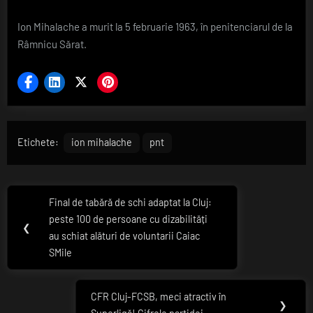
Ion Mihalache a murit la 5 februarie 1963, în penitenciarul de la
Râmnicu Sărat.
Etichete:
ion mihalache
pnt
Navigare
Final de tabără de schi adaptat la Cluj:
Previous
în
peste 100 de persoane cu dizabilități
Post:
❮
au schiat alături de voluntarii Caiac
articole
SMile
CFR Cluj-FCSB, meci atractiv în
Next
❯