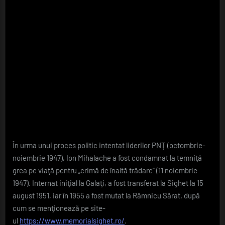
În urma unui proces politic intentat liderilor PNŢ (octombrie-
noiembrie 1947), Ion Mihalache a fost condamnat la temniţă
grea pe viaţă pentru „crimă de înaltă trădare” (11 noiembrie
1947). Internat iniţial la Galaţi, a fost transferat la Sighet la 15
august 1951, iar în 1955 a fost mutat la Râmnicu Sărat, după
cum se menţionează pe site-
ul
https://www.memorialsighet.ro/
.