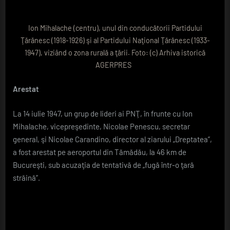
Ion Mihalache (centru), unul din conducătorii Partidului
Ţărănesc (1918-1926) şi al Partidului Naţional Ţărănesc (1933-
1947), viziând o zona rurală a ţării. Foto: (c) Arhiva istorică
AGERPRES
Arestat
La 14 iulie 1947, un grup de lideri ai PNŢ, în frunte cu Ion
Mihalache, vicepreşedinte, Nicolae Penescu, secretar
general, şi Nicolae Carandino, director al ziarului „Dreptatea”,
a fost arestat pe aeroportul din Tămădău, la 46 km de
Bucureşti, sub acuzaţia de tentativă de „fugă într-o ţară
străină”.