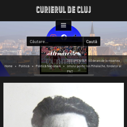
Skip
to
content
Caută
după:
DOCUMENTAR: 60 de ani de la moartea
Home
Politică
Politică Națională
omului politic Ion Mihalache, fondator al
PNȚ