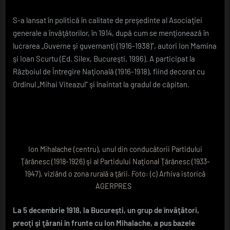
fondator
S-a lansat în politică în calitate de preşedinte al Asociaţiei
al
PNȚ
generale a învăţătorilor, în 1914, după cum se menţionează în
lucrarea „Guverne şi guvernanţi (1916-1938)”, autori Ion Mamina
şi Ioan Scurtu (Ed. Silex, Bucureşti, 1996). A participat la
Războiul de Întregire Naţională (1916-1918), fiind decorat cu
Ordinul „Mihai Viteazul” şi înaintat la gradul de căpitan.
Ion Mihalache (centru), unul din conducătorii Partidului
Ţărănesc (1918-1926) şi al Partidului Naţional Ţărănesc (1933-
1947), viziând o zona rurală a ţării. Foto: (c) Arhiva istorică
AGERPRES
La 5 decembrie 1918, la Bucureşti, un grup de învăţători,
preoţi şi ţărani în frunte cu Ion Mihalache, a pus bazele