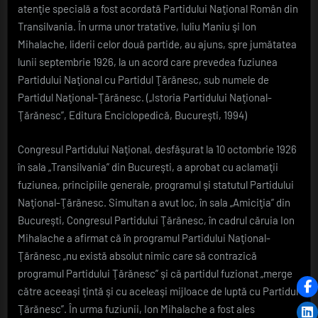
atenţie specială a fost acordată Partidului Naţional Român din
Transilvania. În urma unor tratative, Iuliu Maniu şi Ion
Mihalache, liderii celor două partide, au ajuns, spre jumătatea
lunii septembrie 1926, la un acord care prevedea fuziunea
Partidului Naţional cu Partidul Ţărănesc, sub numele de
Partidul Naţional-Ţărănesc. („Istoria Partidului Naţional-
Ţărănesc”, Editura Enciclopedică, Bucureşti, 1994)
Congresul Partidului Naţional, desfăşurat la 10 octombrie 1926
în sala „Transilvania” din Bucureşti, a aprobat cu aclamaţii
fuziunea, principiile generale, programul şi statutul Partidului
Naţional-Ţărănesc. Simultan a avut loc, în sala „Amiciţia” din
Bucureşti, Congresul Partidului Ţărănesc, în cadrul căruia Ion
Mihalache a afirmat că în programul Partidului Naţional-
Ţărănesc „nu există absolut nimic care să contrazică
programul Partidului Ţărănesc” şi că partidul fuzionat „merge
către aceeaşi ţintă şi cu aceleaşi mijloace de luptă cu Partidul
Ţărănesc”. În urma fuziunii, Ion Mihalache a fost ales