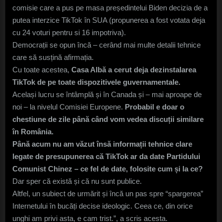
comisie care a pus pe masa președintelui Biden decizia de a
putea interzice TikTok în SUA (propunerea a fost votata deja
cu 24 voturi pentru si 16 impotriva).
Democrații se opun încă – cerând mai multe detalii tehnice
care să susțină afirmația.
Cu toate acestea,
Casa Albă a cerut deja dezinstalarea
TikTok de pe toate dispozitivele guvernamentale.
Același lucru se întâmplă și în Canada și – mai aproape de
noi – la nivelul Comisiei Europene.
Probabil e doar o
chestiune de zile până când vom vedea discuții similare
în România.
Până acum nu am văzut însă informații tehnice clare
legate de presupunerea că TikTok ar da date Partidului
Comunist Chinez – ce fel de date, folosite cum și la ce?
Dar sper că există și că nu sunt publice.
Altfel, un subiect de urmărit și încă un pas spre “spargerea”
Internetului în bucăți decise ideologic. Ceea ce, din orice
unghi am privi asta, e cam trist.”, a scris acesta.