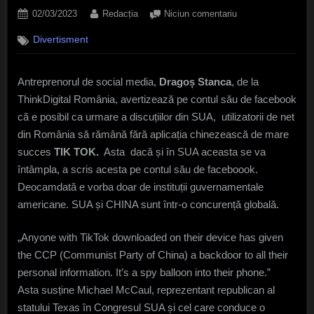
Posted
By
la
02/03/2023
Redacția
Niciun comentariu
on
Dragoș
Divertisment
Stanca,
antreprenor
social-
Antreprenorul de social media,
Dragoș Stanca
, de la
media:
ThinkDigital România, avertizează pe contul său de facebook
”Va
interzice
că e posibil ca urmare a discuțiilor din SUA, utilizatorii de net
SUA
din România să rămână fără aplicația chinezească de mare
TIK
succes
TIK TOK.
Asta dacă și în SUA aceasta se va
TOK-
întâmpla, a scris acesta pe contul său de faceboook.
ul?
Deocamdată e vorba doar de instituții guvernamentale
americane. SUA și CHINA sunt într-o concurență globală.
„Anyone with TikTok downloaded on their device has given
the CCP (Communist Party of China) a backdoor to all their
personal information. It’s a spy balloon into their phone.”
Asta susține Michael McCaul, reprezentant republican al
statului Texas în Congresul SUA și cel care conduce o