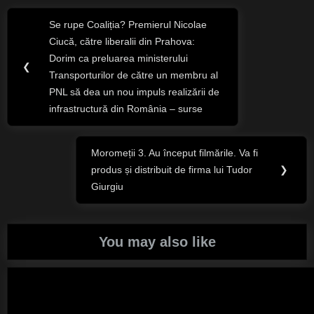
Navigare
Se rupe Coaliția? Premierul Nicolae
Previous
în
Ciucă, către liberalii din Prahova:
Post:
Dorim ca preluarea ministerului
❮
articole
Transporturilor de către un membru al
PNL să dea un nou impuls realizării de
infrastructură din România – surse
Moromeții 3. Au început filmările. Va fi
Next
produs și distribuit de firma lui Tudor
❯
Post:
Giurgiu
You may also like