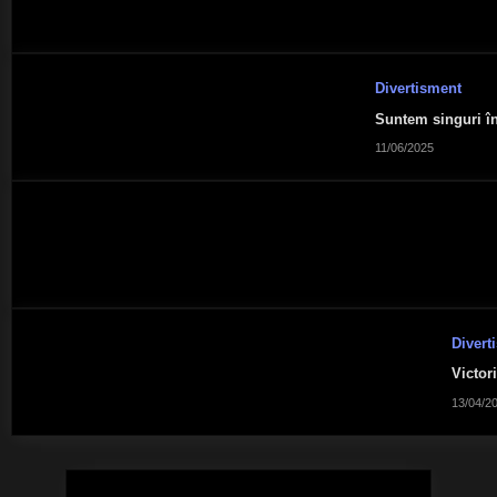
Divertisment
Suntem singuri în
11/06/2025
Divert
Victori
13/04/2