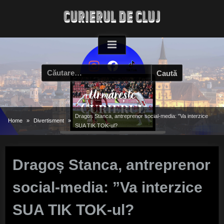
Skip
to
content
Caută
după:
Dragoș Stanca, antreprenor social-media: ”Va interzice
Home
Divertisment
SUA TIK TOK-ul?
Dragoș Stanca, antreprenor
social-media: ”Va interzice
SUA TIK TOK-ul?