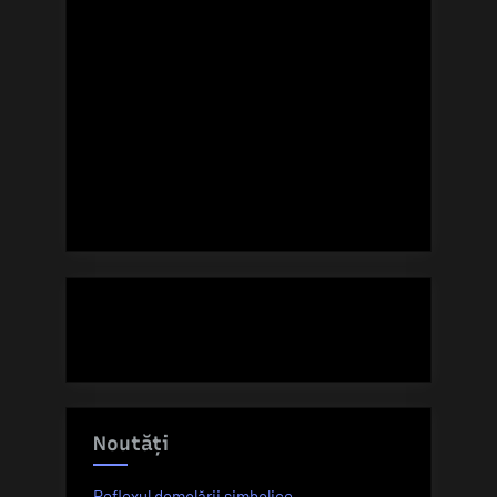
Noutăți
Reflexul demolării simbolice