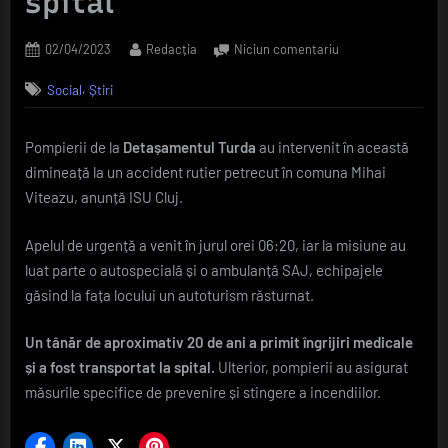
spital
Posted
By
la
02/04/2023
Redacția
Niciun comentariu
on
FOTO
,
Social
Știri
Mașină
răsturnată
în
Pompierii de la
Detașamentul Turda
au intervenit în această
comuna
dimineață la un accident rutier petrecut în comuna Mihai
Mihai
Viteazu.
Viteazu, anunță ISU Cluj.
Un
tânăr
Apelul de urgență a venit în jurul orei 06:20, iar la misiune au
a
luat parte o autospecială și o ambulanță SAJ, echipajele
ajuns
găsind la fața locului un autoturism răsturnat.
rănit
la
Un tânăr de aproximativ 20 de ani a primit îngrijiri medicale
spital
și a fost transportat la spital.
Ulterior, pompierii au asigurat
măsurile specifice de prevenire și stingere a incendiilor.