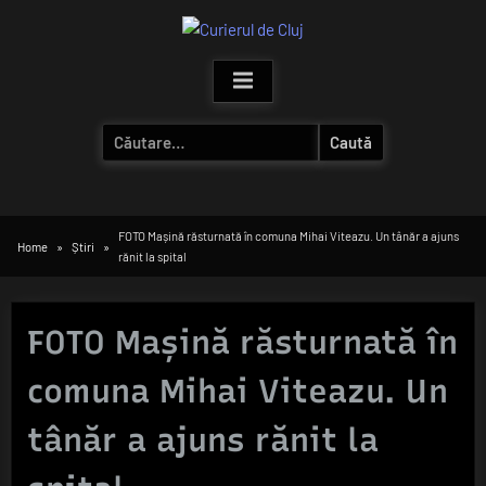
Skip
to
content
Caută
după:
FOTO Mașină răsturnată în comuna Mihai Viteazu. Un tânăr a ajuns
Home
Știri
rănit la spital
FOTO Mașină răsturnată în
comuna Mihai Viteazu. Un
tânăr a ajuns rănit la