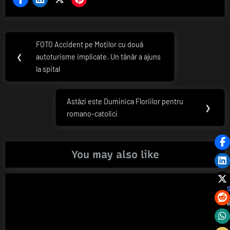
Navigare
FOTO Accident pe Moților cu două
Previous
în
❮
autoturisme implicate. Un tânăr a ajuns
Post:
la spital
articole
Astăzi este Duminica Floriilor pentru
Next
❯
romano-catolici
Post:
You may also like
Ș
B
0