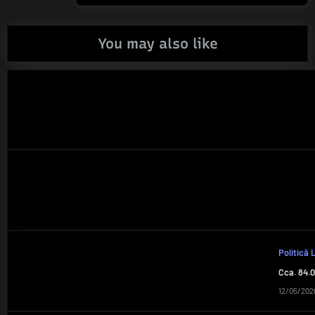
You may also like
Politică 
Cca. 84.0
12/05/202