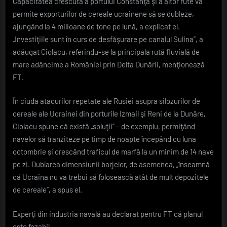
Capacitatea crescută a portului Constanţa şi a altor rute va
permite exporturilor de cereale ucrainene să se dubleze,
ajungând la 4 milioane de tone pe lună, a explicat el.
„Investiţiile sunt în curs de desfăşurare pe canalul Sulina”, a
adăugat Ciolacu, referindu-se la principala rută fluvială de
mare adâncime a României prin Delta Dunării, menţionează
FT.
În ciuda atacurilor repetate ale Rusiei asupra silozurilor de
cereale ale Ucrainei din porturile Izmail şi Reni de la Dunăre,
Ciolacu spune că există „soluţii” – de exemplu, permiţând
navelor să tranziteze pe timp de noapte începând cu luna
octombrie şi crescând traficul de marfă la un minim de 14 nave
pe zi. Dublarea dimensiunii barjelor, de asemenea, „înseamnă
că Ucraina nu va trebui să folosească atât de mult depozitele
de cereale”, a spus el.
Experţi din industria navală au declarat pentru FT că planul
este fezabil.