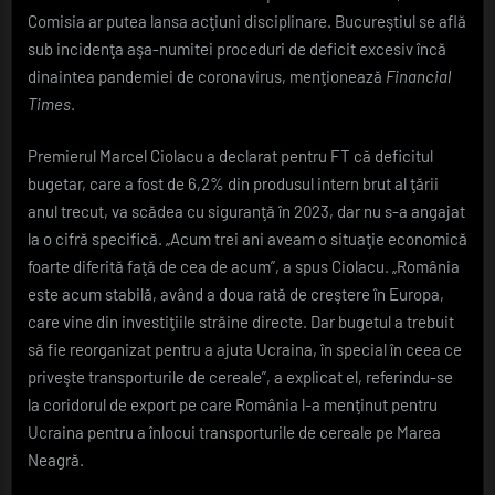
la
Comisia ar putea lansa acţiuni disciplinare. Bucureştiul se află
regulile
sub incidenţa aşa-numitei proceduri de deficit excesiv încă
fiscale”
dinaintea pandemiei de coronavirus, menţionează
Financial
Times
.
Premierul Marcel Ciolacu a declarat pentru FT că deficitul
bugetar, care a fost de 6,2% din produsul intern brut al ţării
anul trecut, va scădea cu siguranţă în 2023, dar nu s-a angajat
la o cifră specifică. „Acum trei ani aveam o situaţie economică
foarte diferită faţă de cea de acum”, a spus Ciolacu. „România
este acum stabilă, având a doua rată de creştere în Europa,
care vine din investiţiile străine directe. Dar bugetul a trebuit
să fie reorganizat pentru a ajuta Ucraina, în special în ceea ce
priveşte transporturile de cereale”, a explicat el, referindu-se
la coridorul de export pe care România l-a menţinut pentru
Ucraina pentru a înlocui transporturile de cereale pe Marea
Neagră.