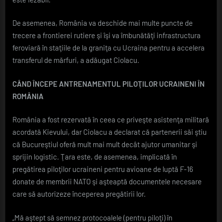
De asemenea, România va deschide mai multe puncte de
trecere a frontierei rutiere şi îşi va îmbunătăţi infrastructura
feroviară în staţiile de la graniţa cu Ucraina pentru a accelera
transferul de mărfuri, a adăugat Ciolacu.
CÂND ÎNCEPE ANTRENAMENTUL PILOŢILOR UCRAINENI ÎN
ROMÂNIA
România a fost rezervată în ceea ce priveşte asistenţa militară
acordată Kievului, dar Ciolacu a declarat că partenerii săi ştiu
că Bucureştiul oferă mult mai mult decât ajutor umanitar şi
sprijin logistic. Ţara este, de asemenea, implicată în
pregătirea piloţilor ucraineni pentru avioane de luptă F-16
donate de membrii NATO şi aşteaptă documentele necesare
care să autorizeze începerea pregătirii lor.
„Mă aştept să semnez protocoalele (pentru piloţi) în