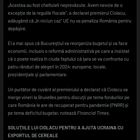
„Acestea au fost cheltuieli neprevăzute. Avem nevoie de o
excepţie de la regulile fiscale”, a declarat premierul Ciolacu,
adăugând că „în niciun caz” UE nu va penaliza România pentru
depăşire.
El a mai spus că Bucureştiul va reorganiza bugetul şi va face
economii, inclusiv o reformă administrativă pe care a insistat
că o poate realiza în ciuda faptului că ţara se va confrunta cu
patru rânduri de alegeri în 2024: europene, locale,
prezidenţiale şi parlamentare.
Un purtător de cuvânt al premierului a declarat că Ciolacu va
merge vineri la Bruxelles pentru discuţii pe tema fondurilor pe
care România le are de recuperat pentru pandemie (PNRR) şi
pe tema deficitul bugetar, notează
Financial Times
.
SOLUŢIILE LUI CIOLACU PENTRU A AJUTA UCRAINA CU
EXPORTUL DE CEREALE