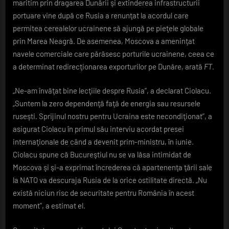
maritim prin dragarea Dunării şi extinderea infrastructurii
portuare vine după ce Rusia a renunţat la acordul care
permitea cerealelor ucrainene să ajungă pe pieţele globale
prin Marea Neagră. De asemenea, Moscova a ameninţat
navele comerciale care părăsesc porturile ucrainene, ceea ce
a determinat redirecţionarea exporturilor pe Dunăre, arată
FT
.
„Ne-am învăţat bine lecţiile despre Rusia”, a declarat Ciolacu.
„Suntem la zero dependenţă faţă de energia sau resursele
ruseşti. Sprijinul nostru pentru Ucraina este necondiţionat”, a
asigurat Ciolacu în primul său interviu acordat presei
internaţionale de când a devenit prim-ministru, în iunie.
Ciolacu spune că Bucureştiul nu se va lăsa intimidat de
Moscova şi şi-a exprimat încrederea că apartenenţa ţării sale
la NATO va descuraja Rusia de la orice ostilitate directă. „Nu
există niciun risc de securitate pentru România în acest
moment”, a estimat el.