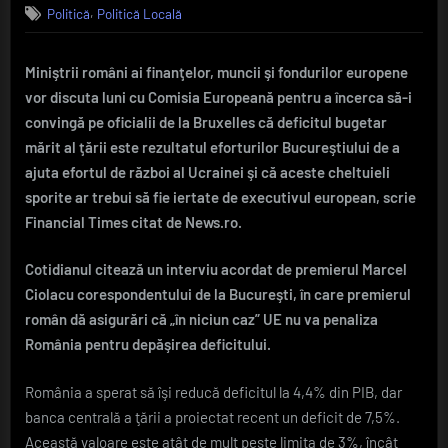
,
Politică
Politică Locală
România
negociază
la
Miniştrii români ai finanţelor, muncii şi fondurilor europene
Bruxelles
vor discuta luni cu Comisia Europeană pentru a încerca să-i
deficitul
bugetar.
convingă pe oficialii de la Bruxelles că deficitul bugetar
Ciolacu:
mărit al ţării este rezultatul eforturilor Bucureştiului de a
„Au
ajuta efortul de război al Ucrainei şi că aceste cheltuieli
fost
sporite ar trebui să fie iertate de executivul european, scrie
cheltuieli
Financial Times citat de News.ro.
neprevăzute
pentru
a
Cotidianul citează un interviu acordat de premierul Marcel
ajuta
Ciolacu corespondentului de la Bucureşti, în care premierul
Ucraina,
român dă asigurări că „în niciun caz” UE nu va penaliza
avem
România pentru depăşirea deficitului.
nevoie
de
România a sperat să îşi reducă deficitul la 4,4% din PIB, dar
o
excepţie
banca centrală a ţării a proiectat recent un deficit de 7,5%.
de
Această valoare este atât de mult peste limita de 3%, încât