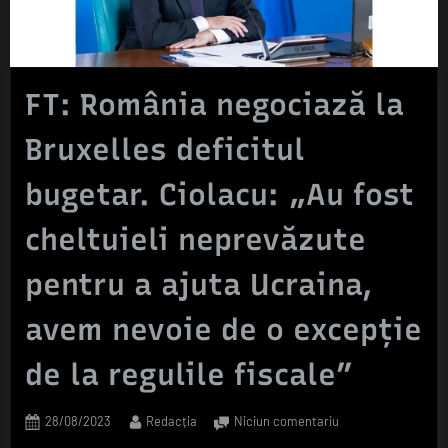
FT: România negociază la
Bruxelles deficitul
bugetar. Ciolacu: „Au fost
cheltuieli neprevăzute
pentru a ajuta Ucraina,
avem nevoie de o excepţie
de la regulile fiscale”
Posted
By
la
28/08/2023
Redacția
Niciun comentariu
on
FT: