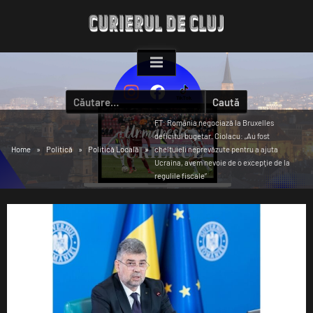
Skip
to
content
Caută
după:
FT: România negociază la Bruxelles
deficitul bugetar. Ciolacu: „Au fost
Home
Politică
Politică Locală
cheltuieli neprevăzute pentru a ajuta
Ucraina, avem nevoie de o excepţie de la
regulile fiscale”