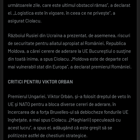
următoarele zile, care este ultimul obstacol rămas”, a declarat
el. „Logistica este în vigoare, în ceea ce ne priveşte”, a
asigurat Ciolacu.
Războiul Rusiei din Ucraina a prezentat, de asemenea, riscuri
de securitate pentru aliatul apropiat al României, Republica
Moldova, a cărei cerere de aderare la UE Bucureştiul o susţine
din toată inima, a spus Ciolacu. „Moldova este de departe cel
mai vulnerabil stat din Europa”, a declarat premierul României.
CRITICI PENTRU VIKTOR ORBAN
Premierul Ungariei, Viktor Orbán, şi-a folosit dreptul de veto în
UE şi NATO pentru a bloca diverse cereri de aderare, în
încercarea de a forţa Bruxelles-ul să deblocheze fondurile UE
îngheţate, a mai spus Ciolacu. „(Maghiarii) speculează cu
acest lucru”, a spus el, adăugând că este greşit să se
politizeze astfel de chestiuni strategice.