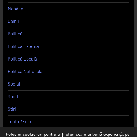
Monden
Opinii
Politică
Politică Externă
Politică Locală
Politică Națională
Social
Sport
Știri
Teatru/Film
Uncategorized
Folosim cookie-uri pentru a-ți oferi cea mai bună experiență pe