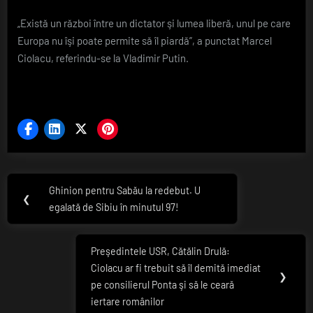
„Există un război între un dictator şi lumea liberă, unul pe care
Europa nu îşi poate permite să îl piardă”, a punctat Marcel
Ciolacu, referindu-se la Vladimir Putin.
Navigare
Ghinion pentru Sabău la redebut. U
Previous
❮
în
egalată de Sibiu în minutul 97!
Post:
articole
Preşedintele USR, Cătălin Drulă:
Next
Ciolacu ar fi trebuit să îl demită imediat
Post:
❯
pe consilierul Ponta şi să le ceară
iertare românilor