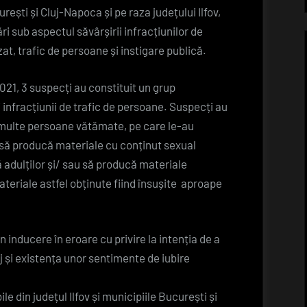
videochat,
rești și Cluj-Napoca și pe raza județului Ilfov,
Vlad
i sub aspectul săvârșirii infracțiunilor de
Obu,
at, trafic de persoane și instigare publică.
apropiat
al
2021, 3 suspecți au constituit un grup
fraților
 infracțiunii de trafic de persoane. Suspecți au
Tate,
 multe persoane vătămate, pe care le-au
săltat
, să producă materiale cu conținut sexual
de
 adulților și/ sau să producă materiale
mascații
ateriale astfel obținute fiind însușite aproape
de
la
DIICOT
inducere în eroare cu privire la intenția de a
 și existența unor sentimente de iubire
le din județul Ilfov și municipiile București și