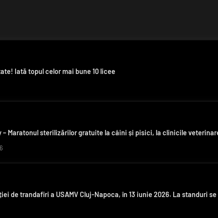
ate! Iată topul celor mai bune 10 licee
– Maratonul sterilizărilor gratuite la câini și pisici, la clinicile veter
6
ției de trandafiri a USAMV Cluj-Napoca, în 13 iunie 2026. La standuri se