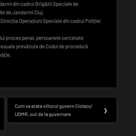
armi din cadrul Brigăzii Speciale de
ile de Jandarmi Cluj.
 Direcția Operațiuni Speciale din cadrul Poliției
lui proces penal, persoanele cercetate
rocesuale prevăzute de Codul de procedură
văție.
Cum va arata viitorul guvern Ciolacu!
Next
❯
UDMR, out de la guvernare
Post: