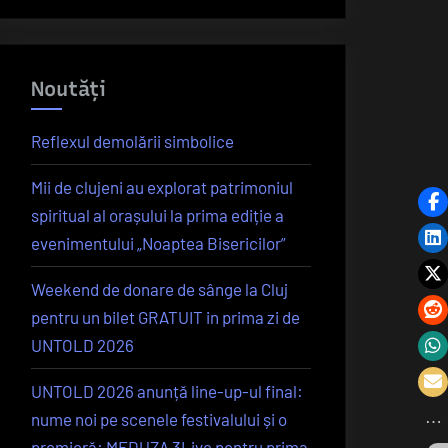
Noutăți
Reflexul demolării simbolice
Mii de clujeni au explorat patrimoniul
spiritual al orașului la prima ediție a
evenimentului „Noaptea Bisericilor”
Weekend de donare de sânge la Cluj
pentru un bilet GRATUIT in prima zi de
UNTOLD 2026
UNTOLD 2026 anunță line-up-ul final:
nume noi pe scenele festivalului și o
premieră: MEDUZA 3Live pentru prima