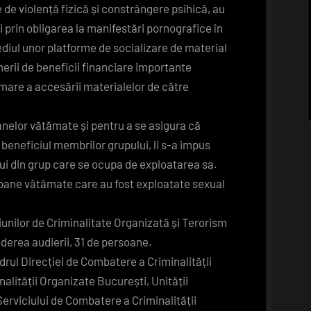
 de violență fizică și constrângere psihică, au
 prin obligarea la manifestări pornografice în
ediul unor platforme de socializare de material
nerii de beneficii financiare importante
mare a accesării materialelor de către
anelor vătămate și pentru a se asigura că
n beneficiul membrilor grupului, li s-a impus
i din grup care se ocupa de exploatarea sa.
rsoane vătămate care au fost exploatate sexual
țiunilor de Criminalitate Organizată și Terorism
vederea audierii, 31 de persoane.
cadrul Direcției de Combatere a Criminalității
alității Organizate București, Unității
 Serviciului de Combatere a Criminalității