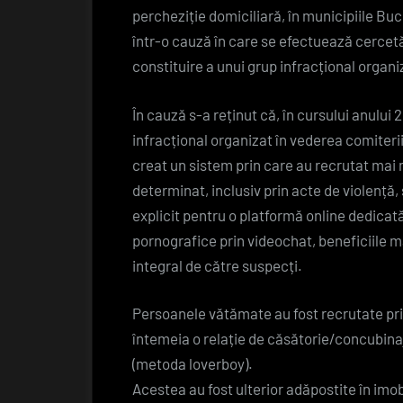
percheziție domiciliară, în municipiile Bucu
într-o cauză în care se efectuează cercetăr
constituire a unui grup infracțional organiz
În cauză s-a reținut că, în cursului anului 
infracțional organizat în vederea comiterii
creat un sistem prin care au recrutat mai
determinat, inclusiv prin acte de violență
explicit pentru o platformă online dedicată
pornografice prin videochat, beneficiile m
integral de către suspecți.
Persoanele vătămate au fost recrutate prin 
întemeia o relație de căsătorie/concubinaj
(metoda loverboy).
Acestea au fost ulterior adăpostite în imobi