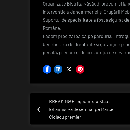
Organizate Bistrița Năsăud, precum și jand
Intervenție a Jandarmeriei și Grupării Mob
Suportul de specialitate a fost asigurat de
Române.
Facem precizarea că pe parcursul întregu
beneficiază de drepturile și garanțiile p
penală, precum și de prezumția de nevino
Navigare
BREAKING Preşedintele Klaus
Previous
în
❮
Iohannis l-a desemnat pe Marcel
Post:
Ciolacu premier
articole