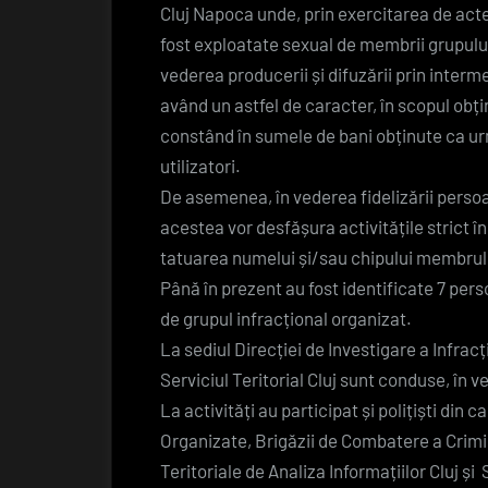
Cluj Napoca unde, prin exercitarea de acte
fost exploatate sexual de membrii grupului
vederea producerii și difuzării prin interm
având un astfel de caracter, în scopul obți
constând în sumele de bani obținute ca ur
utilizatori.
De asemenea, în vederea fidelizării perso
acestea vor desfășura activitățile strict î
tatuarea numelui și/sau chipului membrulu
Până în prezent au fost identificate 7 pe
de grupul infracțional organizat.
La sediul Direcției de Investigare a Infrac
Serviciul Teritorial Cluj sunt conduse, în 
La activități au participat și polițiști din 
Organizate, Brigăzii de Combatere a Crimin
Teritoriale de Analiza Informațiilor Cluj și