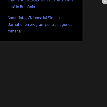
dată în România
Conferința „Viziunea lui Simion
Bărnuțiu: un program pentru națiunea
română”