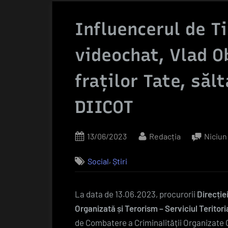
Influencerul de T
videochat, Vlad O
fraților Tate, săl
DIICOT
Posted
By
13/06/2023
Redacția
Niciun
on
,
Social
Știri
La data de 13.06.2023, procurorii
Direcție
Organizată și Terorism – Serviciul Teritoria
de Combatere a Criminalității Organizate C