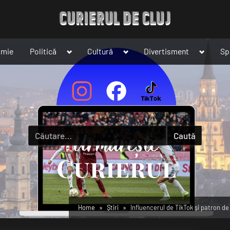
Toggle
Toggle
Toggle
omie
Politică
Cultură
Divertisment
Sp
sub-
sub-
sub-
menu
menu
menu
Caută
după:
Home
Știri
Influencerul de TikTok și patron de