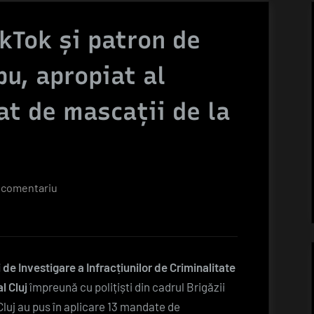
ikTok și patron de
bu, apropiat al
tat de mascații de la
la
 comentariu
Influencerul
de
TikTok
și
i de Investigare a Infracțiunilor de Criminalitate
patron
l Cluj
împreună cu polițiști din cadrul Brigăzii
de
luj au pus în aplicare 13 mandate de