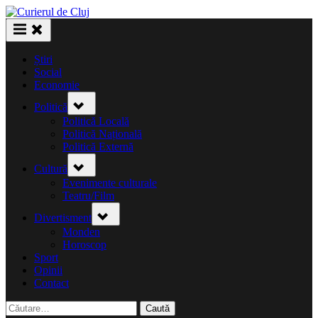
Skip
to
content
Știri
Social
Economie
Toggle
Politică
sub-
menu
Politică Locală
Politică Națională
Politică Externă
Toggle
Cultură
sub-
menu
Evenimente culturale
Teatru/Film
Toggle
Divertisment
sub-
menu
Monden
Horoscop
Sport
Opinii
Contact
Caută