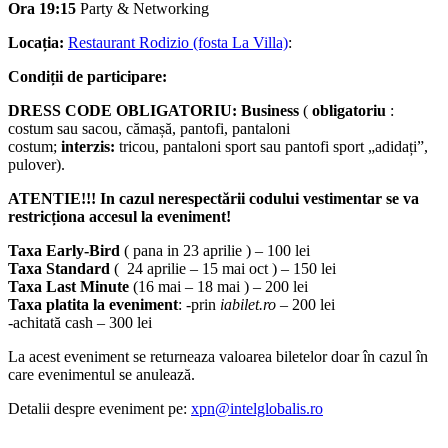
Ora 19:15
Party & Net­­­­­working
Locația:
Restaurant Rodizio (fosta La Villa)
:
Condiții de participare:
DRESS CODE OBLIGATORIU: Business
(
obligatoriu
:
costum sau sacou, cămașă, pantofi, pantaloni
costum;
interzis:
tricou, pantaloni sport sau pantofi sport „adidați”,
pulover).
ATENTIE!!! In cazul nerespectării codului vestimentar se va
restricționa accesul la eveniment!
Taxa Early-Bird
( pana in 23 aprilie ) – 100 lei
Taxa Standard
( 24 aprilie – 15 mai oct ) – 150 lei
Taxa Last Minute
(16 mai – 18 mai ) – 200 lei
Taxa platita la eveniment
: -prin
iabilet.ro
– 200 lei
-achitată cash – 300 lei
La acest eveniment se returneaza valoarea biletelor doar în cazul în
care evenimentul se anulează.
Detalii despre eveniment pe:
xpn@intelglobalis.ro