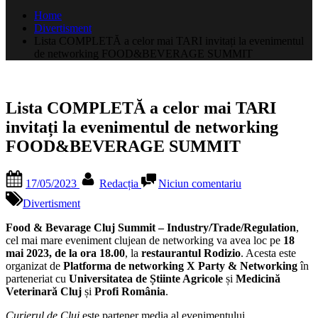
după:
Home
Divertisment
Lista COMPLETĂ a celor mai TARI invitați la evenimentul
de networking FOOD&BEVERAGE SUMMIT
Lista COMPLETĂ a celor mai TARI
invitați la evenimentul de networking
FOOD&BEVERAGE SUMMIT
Posted
By
la
17/05/2023
Redacția
Niciun comentariu
on
Lista
COMPLETĂ
Divertisment
a
celor
Food & Bevarage Cluj Summit – Industry/Trade/Regulation
,
mai
cel mai mare eveniment clujean de networking va avea loc pe
18
TARI
mai 2023, de la ora 18.00
, la
restaurantul Rodizio
. Acesta este
invitați
organizat de
Platforma de networking X Party & Networking
în
la
parteneriat cu
Universitatea de Știinte Agricole
și
Medicină
evenimentul
Veterinară Cluj
și
Profi România
.
de
Curierul de Cluj
este partener media al evenimentului.
networking