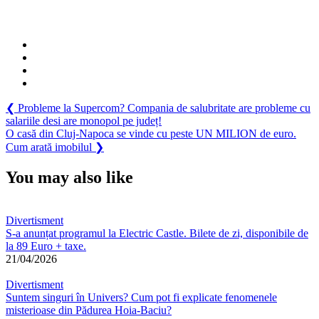
Navigare
Previous
❮
Probleme la Supercom? Compania de salubritate are probleme cu
Post:
salariile desi are monopol pe județ!
în
Next
O casă din Cluj-Napoca se vinde cu peste UN MILION de euro.
articole
Post:
Cum arată imobilul
❯
You may also like
Divertisment
S-a anunțat programul la Electric Castle. Bilete de zi, disponibile de
la 89 Euro + taxe.
21/04/2026
Divertisment
Suntem singuri în Univers? Cum pot fi explicate fenomenele
misterioase din Pădurea Hoia‑Baciu?