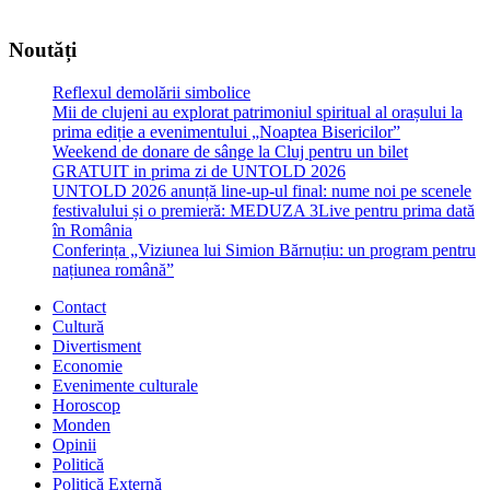
Noutăți
Reflexul demolării simbolice
Mii de clujeni au explorat patrimoniul spiritual al orașului la
prima ediție a evenimentului „Noaptea Bisericilor”
Weekend de donare de sânge la Cluj pentru un bilet
GRATUIT in prima zi de UNTOLD 2026
UNTOLD 2026 anunță line-up-ul final: nume noi pe scenele
festivalului și o premieră: MEDUZA 3Live pentru prima dată
în România
Conferința „Viziunea lui Simion Bărnuțiu: un program pentru
națiunea română”
Contact
Cultură
Divertisment
Economie
Evenimente culturale
Horoscop
Monden
Opinii
Politică
Politică Externă