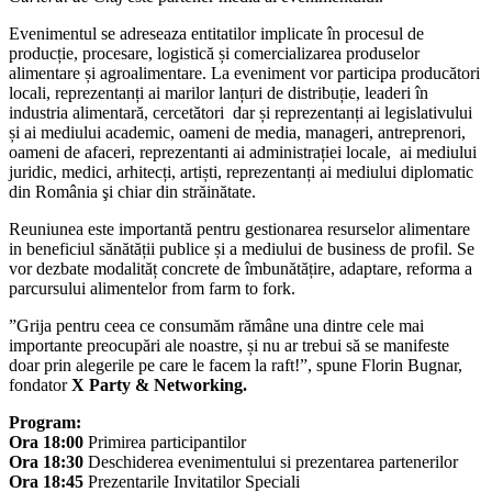
FOOD&BEVE
Evenimentul se adreseaza entitatilor implicate în procesul de
SUMMIT
producție, procesare, logistică și comercializarea produselor
alimentare și agroalimentare. La eveniment vor participa producători
locali, reprezentanți ai marilor lanțuri de distribuție, leaderi în
industria alimentară, cercetători dar și reprezentanți ai legislativului
și ai mediului academic, oameni de media, ma­­nageri, an­tr­e­pren­ori,
oameni de afaceri, rep­re­zentanti ai admin­ist­­rației loca­le, ai med­i­ul­ui
juridic, med­ic­i, arhi­te­cți, art­iști, reprezentanți ai mediului diplomatic
din România şi chiar din străină­­tate.
Reuniunea este importantă pentru gestionarea resurselor alimentare
in beneficiul sănătății publice și a mediului de business de profil. Se
vor dezbate modalităț concrete de îmbunătățire, adaptare, reforma a
parcursului alimentelor from farm to fork.
”Grija pentru ceea ce consumăm rămâne una dintre cele mai
importante preocupări ale noastre, și nu ar trebui să se manifeste
doar prin alegerile pe care le facem la raft!”, spune Florin Bugnar,
fondator
X Party & Networking.
Program:
Ora 18:00
Primirea pa­­­­­rticipantilor
Ora 18:30
Deschiderea evenimentului si pr­­­­­ezentarea pa­r­tenerilor
Ora 18:45
Prezentarile Invitatilor Speciali