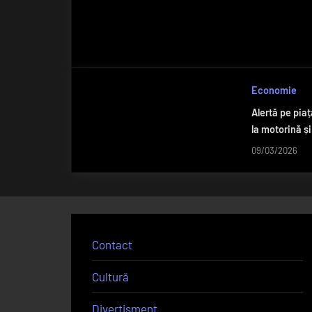
Economie
Alertă pe piaț
la motorină ș
09/03/2026
Contact
Cultură
Divertisment