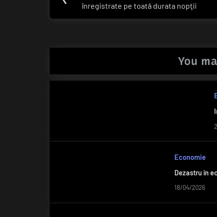
în
înregistrate pe toată durata nopţii
Post:
articole
You ma
Economie
Dezastru în e
18/04/2026