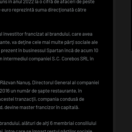
juns în anul 2022 la o cifră de afaceri de peste
 euro reprezintă suma direcţionată către
l investitor francizat al brandului, care avea
nte, va deţine cele mai multe părţi sociale ale
 prezent în businessul Spartan încă de acum 10
rin intermediul companiei S.C. Corebos SRL în
e Răzvan Nanuş, Directorul General al companiei
2016 un număr de şapte restaurante, în
 acestei tranzacţii, compania condusă de
 devine master francizor în capitală.
andului, alături de alţi 6 membriai consiliului
i, între care se împart restul părţilor sociale.