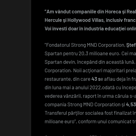
”Am vândut companiile din Horeca şi Real
Hercule şi Hollywood Villas, inclusiv fra
Voi investi doar în industria educaţiei onl
”Fondatorul Strong MND Corporation,
Ştef
Spartan pentru 20,3 milioane euro. Cei mai
Spartan devin, începând din această lună,
Corporation. Noii acţionari majoritari prei
restaurante, din care
43 s
e aflau deja în f
din luna mai a anului 2022,odată cu începe
vederea vânzării, raport în urma căruia s-
compania Strong MND Corporation şi
4,53
Transferul părţilor socialea fost finalizat
milioane euro”, conform unui comunicat t