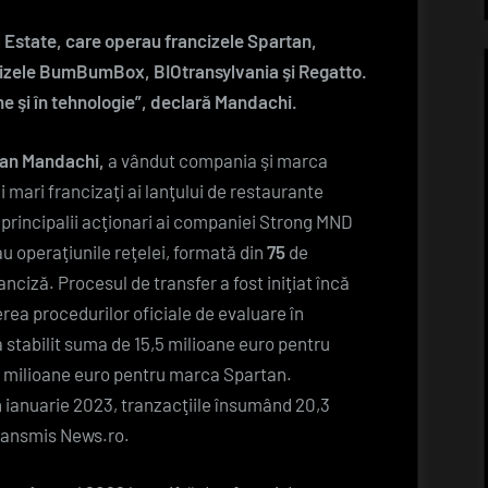
ce
 Estate, care operau francizele Spartan,
va
investi
ncizele BumBumBox, BIOtransylvania şi Regatto.
banii?
ine şi în tehnologie”, declară Mandachi.
an Mandachi,
a vândut compania şi marca
 mari francizaţi ai lanţului de restaurante
 principalii acţionari ai companiei Strong MND
au operaţiunile reţelei, formată din
75
de
ranciză. Procesul de transfer a fost iniţiat încă
rea procedurilor oficiale de evaluare în
a stabilit suma de 15,5 milioane euro pentru
milioane euro pentru marca Spartan.
 în ianuarie 2023, tranzacţiile însumând 20,3
ransmis News.ro.