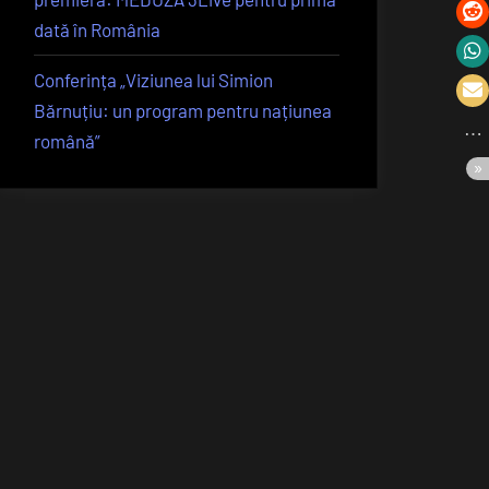
dată în România
Conferința „Viziunea lui Simion
Bărnuțiu: un program pentru națiunea
română”