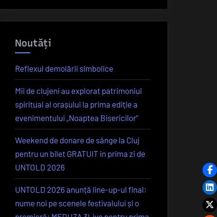
Noutăți
Reflexul demolării simbolice
Mii de clujeni au explorat patrimoniul
spiritual al orașului la prima ediție a
evenimentului „Noaptea Bisericilor”
Weekend de donare de sânge la Cluj
pentru un bilet GRATUIT in prima zi de
UNTOLD 2026
UNTOLD 2026 anunță line-up-ul final:
nume noi pe scenele festivalului și o
premieră: MEDUZA 3Live pentru prima