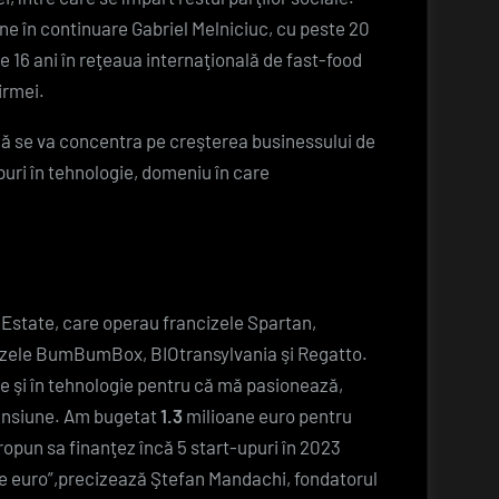
e în continuare Gabriel Melniciuc, cu peste 20
re 16 ani în reţeaua internaţională de fast-food
irmei.
 se va concentra pe creşterea businessului de
puri în tehnologie, domeniu în care
 Estate, care operau francizele Spartan,
ncizele BumBumBox, BIOtransylvania şi Regatto.
ine şi în tehnologie pentru că mă pasionează,
xpansiune. Am bugetat
1.3
milioane euro pentru
ropun sa finanţez încă 5 start-upuri în 2023
de euro”,precizează Ştefan Mandachi, fondatorul