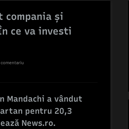
t compania şi
n ce va investi
la
 comentariu
Mandachi
a
vândut
compania
an Mandachi a vândut
şi
brandul
artan pentru 20,3
Spartan!
mează News.ro.
În