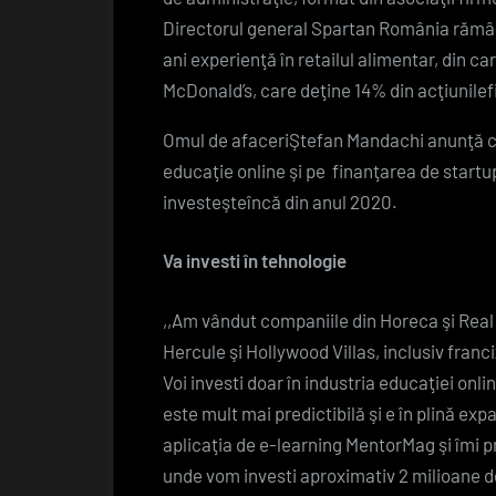
Directorul general Spartan România rămân
ani experienţă în retailul alimentar, din ca
McDonald’s, care deţine 14% din acţiunilef
Omul de afaceriŞtefan Mandachi anunţă că
educaţie online şi pe finanţarea de startu
investeşteîncă din anul 2020.
Va investi în tehnologie
,,Am vândut companiile din Horeca şi Real
Hercule şi Hollywood Villas, inclusiv fra
Voi investi doar în industria educaţiei onl
este mult mai predictibilă şi e în plină e
aplicaţia de e-learning MentorMag şi îmi p
unde vom investi aproximativ 2 milioane 