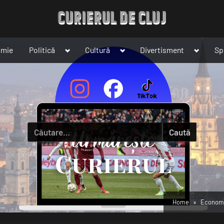
Toggle
Toggle
Toggle
omie
Politică
Cultură
Divertisment
Sp
sub-
sub-
sub-
menu
menu
menu
Caută
după:
Home
Econom