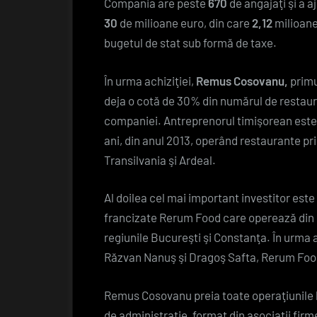
Compania are peste
670
de angajaţi şi a a
30
de milioane euro, din care
2,12
milioane
bugetul de stat sub formă de taxe.
În urma achiziţiei,
Remus Cosovanu,
primu
deja o cotă de 30% din numărul de restaura
companiei. Antreprenorul timişorean este
ani, din anul 2013, operând restaurante p
Transilvania şi Ardeal.
Al doilea cel mai important investitor est
francizate Rerum Food care operează din 
regiunile Bucureşti şi Constanţa. În urma
Răzvan Nanuş şi Dragoş Safta, Rerum Food,
Remus Cosovanu preia toate operaţiunile br
de administraţie, format din asociaţii firme