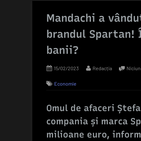
Mandachi a vându
brandul Spartan! Î
banii?
Posted
By
15/02/2023
Redacția
Niciun
on
Economie
Omul de afaceri Ştef
compania şi marca Sp
milioane euro, infor