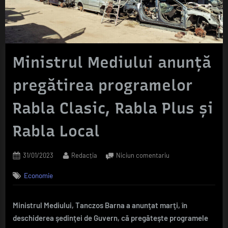
Ministrul Mediului anunţă
pregătirea programelor
Rabla Clasic, Rabla Plus şi
Rabla Local
Posted
By
la
31/01/2023
Redacția
Niciun comentariu
on
Ministrul
Economie
Mediului
anunţă
pregătirea
Ministrul Mediului, Tanczos Barna a anunţat marţi, în
programelor
deschiderea şedinţei de Guvern, că pregăteşte programele
Rabla