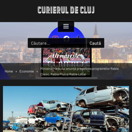
Skip
to
content
Caută
după:
Ministrul Mediului anunţă pregătirea programelor Rabla
Home
Economie
Clasic, Rabla Plus şi Rabla Local