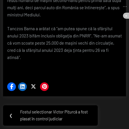
redus numărul de maşini second-hand pentru prima dată după
mulţi ani, deci parcul auto din România se întinereşte”, a spus
ministrul Mediului.
Tanczos Barna a arătat că ”am putea spune că la sfârşitul
anului 2023 bifăm inclusiv obligaţia din PNRR”. ”Ne-am asumat
că vom scoate peste 25.000 de maşini vechi din circulaţie,
cred că la sfârşitul anului 2023 deja ţinta pentru 26 va fi
atinsă”.
Navigare
Fostul selecționar Victor Pițurcă a fost
Previous
❮
în
plasat în control judiciar
Post: