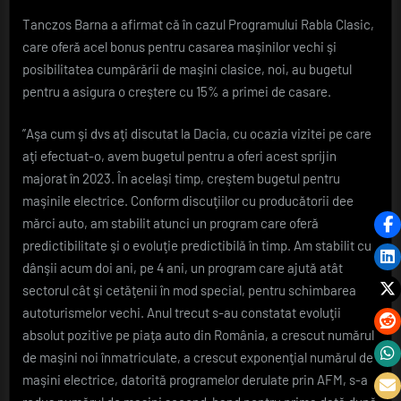
Tanczos Barna a afirmat că în cazul Programului Rabla Clasic,
care oferă acel bonus pentru casarea maşinilor vechi şi
posibilitatea cumpărării de maşini clasice, noi, au bugetul
pentru a asigura o creştere cu 15% a primei de casare.
”Aşa cum şi dvs aţi discutat la Dacia, cu ocazia vizitei pe care
aţi efectuat-o, avem bugetul pentru a oferi acest sprijin
majorat în 2023. În acelaşi timp, creştem bugetul pentru
maşinile electrice. Conform discuţiilor cu producătorii dee
mărci auto, am stabilit atunci un program care oferă
predictibilitate şi o evoluţie predictibilă în timp. Am stabilit cu
dânşii acum doi ani, pe 4 ani, un program care ajută atât
sectorul cât şi cetăţenii în mod special, pentru schimbarea
autoturismelor vechi. Anul trecut s-au constatat evoluţii
absolut pozitive pe piaţa auto din România, a crescut numărul
de maşini noi înmatriculate, a crescut exponenţial numărul de
maşini electrice, datorită programelor derulate prin AFM, s-a