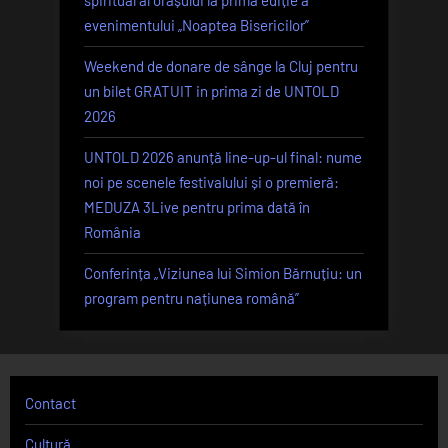
spiritual al orașului la prima ediție a
evenimentului „Noaptea Bisericilor”
Weekend de donare de sânge la Cluj pentru
un bilet GRATUIT in prima zi de UNTOLD
2026
UNTOLD 2026 anunță line-up-ul final: nume
noi pe scenele festivalului și o premieră:
MEDUZA 3Live pentru prima dată în
România
Conferința „Viziunea lui Simion Bărnuțiu: un
program pentru națiunea română”
Contact
Cultură