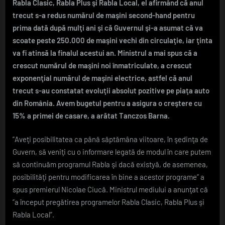
Clasic,
Rabla Clasic, Rabla Plus şi Rabla Local, el afirmând că anul
Rabla
trecut s-a redus numărul de maşini second-hand pentru
Plus
prima dată după mulţi ani şi că Guvernul şi-a asumat că va
şi
scoate peste 250.000 de maşini vechi din circulaţie, iar ţinta
Rabla
va fi atinsă la finalul acestui an. Ministrul a mai spus că a
Local
crescut numărul de maşini noi înmatriculate, a crescut
exponenţial numărul de maşini electrice, astfel că anul
trecut s-au constatat evoluţii absolut pozitive pe piaţa auto
din România. Avem bugetul pentru a asigura o creştere cu
15% a primei de casare, a arătat Tanczos Barna.
”Aveţi posibilitatea ca până săptămâna viitoare, în şedinţa de
Guvern, să veniţi cu o informare legată de modul în care putem
să continuăm programul Rabla şi dacă existyă, de asemenea,
posibilităţi pentru modificarea în bine a acestor programe” a
spus premierul Nicolae Ciucă. Ministrul mediului a anunţat că
”a început pregătirea programelor Rabla Clasic, Rabla Plus şi
Rabla Local”.