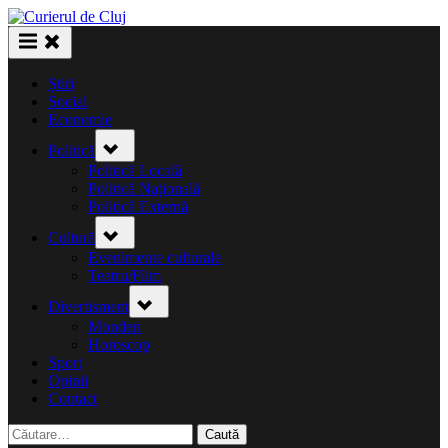
Skip
to
content
Știri
Social
Economie
Toggle
Politică
sub-
menu
Politică Locală
Politică Națională
Politică Externă
Toggle
Cultură
sub-
menu
Evenimente culturale
Teatru/Film
Toggle
Divertisment
sub-
menu
Monden
Horoscop
Sport
Opinii
Contact
Caută