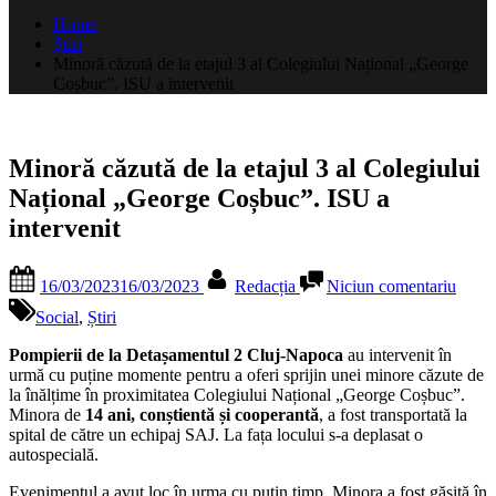
după:
Home
Știri
Minoră căzută de la etajul 3 al Colegiului Național „George
Coșbuc”. ISU a intervenit
Minoră căzută de la etajul 3 al Colegiului
Național „George Coșbuc”. ISU a
intervenit
Posted
By
la
16/03/2023
16/03/2023
Redacția
Niciun comentariu
on
Mino
căzut
Social
,
Știri
de
la
Pompierii de la Detașamentul 2 Cluj-Napoca
au intervenit în
etajul
urmă cu puține momente pentru a oferi sprijin unei minore căzute de
3
la înălțime în proximitatea Colegiului Național „George Coșbuc”.
al
Minora de
14 ani,
conștientă și cooperantă
, a fost transportată la
Coleg
spital de către un echipaj SAJ. La fața locului s-a deplasat o
Națio
autospecială.
„Geo
Evenimentul a avut loc în urma cu puțin timp. Minora a fost găsită în
Coșbu