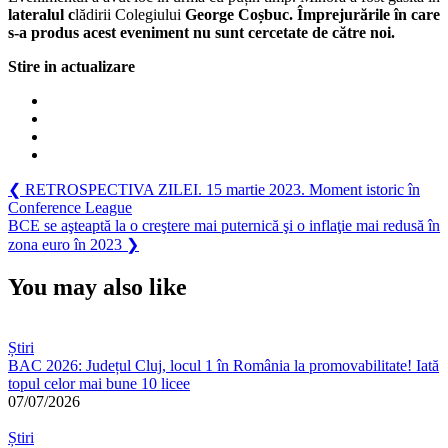
lateralul c
lădirii Colegiului
George Coșbuc. Împrejurările în care
ISU
s-a produs acest eveniment nu sunt cercetate de către noi.
a
interv
Stire in actualizare
Navigare
Previous
❮
RETROSPECTIVA ZILEI. 15 martie 2023. Moment istoric în
Post:
Conference League
în
Next
BCE se aşteaptă la o creştere mai puternică şi o inflaţie mai redusă în
articole
Post:
zona euro în 2023
❯
You may also like
Știri
BAC 2026: Județul Cluj, locul 1 în România la promovabilitate! Iată
topul celor mai bune 10 licee
07/07/2026
Știri