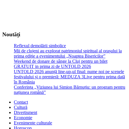
Noutăți
Reflexul demolării simbolice
Mii de clujeni au explorat patrimoniul spiritual al orașului la
prima ediție a evenimentului „Noaptea Bisericilor”
Weekend de donare de sânge la Cluj pentru un bilet
GRATUIT in prima zi de UNTOLD 2026
UNTOLD 2026 anunță line-up-ul final: nume noi pe scenele
festivalului și o premieră: MEDUZA 3Live pentru prima dată
în România
Conferința „Viziunea lui Simion Bărnuțiu: un program pentru
națiunea română”
Contact
Cultură
Divertisment
Economie
Evenimente culturale
Horoscop