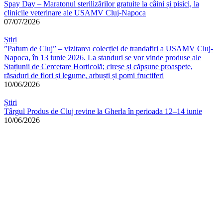
Spay Day – Maratonul sterilizărilor gratuite la câini și pisici, la
clinicile veterinare ale USAMV Cluj-Napoca
07/07/2026
Știri
”Pafum de Cluj” – vizitarea colecției de trandafiri a USAMV Cluj-
Napoca, în 13 iunie 2026. La standuri se vor vinde produse ale
Stațiunii de Cercetare Horticolă; cireșe și căpșune proaspete,
răsaduri de flori și legume, arbuști și pomi fructiferi
10/06/2026
Știri
Târgul Produs de Cluj revine la Gherla în perioada 12–14 iunie
10/06/2026