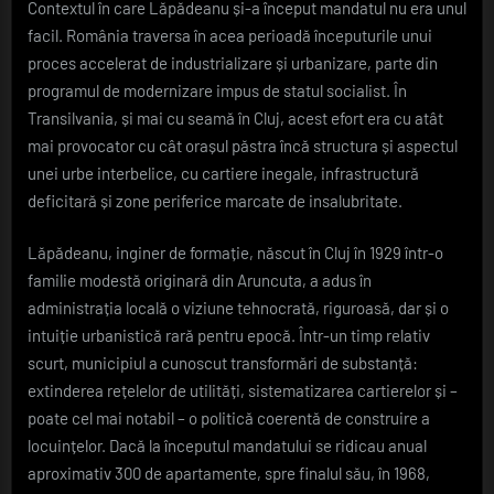
Contextul în care Lăpădeanu și-a început mandatul nu era unul
facil. România traversa în acea perioadă începuturile unui
proces accelerat de industrializare și urbanizare, parte din
programul de modernizare impus de statul socialist. În
Transilvania, și mai cu seamă în Cluj, acest efort era cu atât
mai provocator cu cât orașul păstra încă structura și aspectul
unei urbe interbelice, cu cartiere inegale, infrastructură
deficitară și zone periferice marcate de insalubritate.
Lăpădeanu, inginer de formație, născut în Cluj în 1929 într-o
familie modestă originară din Aruncuta, a adus în
administrația locală o viziune tehnocrată, riguroasă, dar și o
intuiție urbanistică rară pentru epocă. Într-un timp relativ
scurt, municipiul a cunoscut transformări de substanță:
extinderea rețelelor de utilități, sistematizarea cartierelor și –
poate cel mai notabil – o politică coerentă de construire a
locuințelor. Dacă la începutul mandatului se ridicau anual
aproximativ 300 de apartamente, spre finalul său, în 1968,