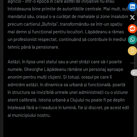
agricol – într-o epocă în care astfel de inițiative nu erau
întotdeauna bine primite de autoritățile centrale. Mai mult, sub
mandatul său, orașul s-a curățat de mahalale și zone insalubre
precum cartierul „Bufnița”, transformându-se într-un spațiu
mai demn și funcțional pentru locuitori. Lăpădeanu a rămas
un profesionist respectat, continuând să contribuie în mediul
tehnic până la pensionare.
Astăzi, în lipsa unei statui sau a unei străzi care să-i poarte
numele, Gheorghe Lăpădeanu rămâne un personaj aproape
anonim pentru mulți clujeni. Și totuși, orașul pe care îl
admirăm astăzi, în dinamica sa urbană și funcțională, poartă
în structura sa invizibilă urmele unei administrații cu o viziune
atent calibrată. Istoria urbană a Clujului nu poate fi pe deplin
înțeleasă fără a-l readuce în lumină, fie și discret, pe acest edil
al municipiului nostru.