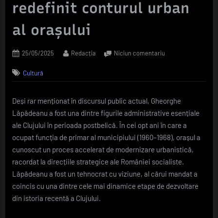
redefinit conturul urban
al orașului
Posted
By
la
25/05/2025
Redacția
Niciun comentariu
on
Modernizarea
Cultură
Clujului
postbelic:
povestea
Deși rar menționat în discursul public actual, Gheorghe
primarului
Lăpădeanu a fost una dintre figurile administrative esențiale
care
a
ale Clujului în perioada postbelică. În cei opt ani în care a
redefinit
ocupat funcția de primar al municipiului (1960–1968), orașul a
conturul
cunoscut un proces accelerat de modernizare urbanistică,
urban
racordat la direcțiile strategice ale României socialiste.
al
Lăpădeanu a fost un tehnocrat cu viziune, al cărui mandat a
orașului
coincis cu una dintre cele mai dinamice etape de dezvoltare
din istoria recentă a Clujului.