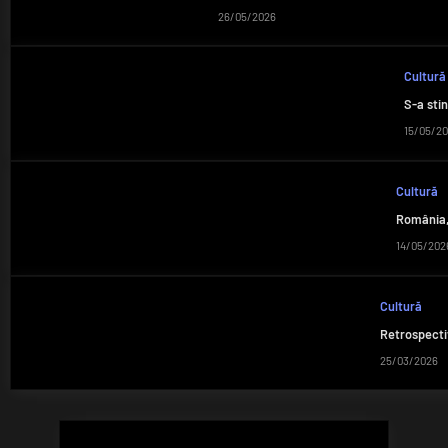
26/05/2026
Cultură
S-a stin
15/05/2
Cultură
România,
14/05/202
Cultură
Retrospecti
25/03/2026