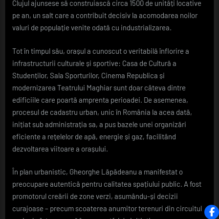
Clujul ajunsese să construiască circa 1500 de unități locative
pe an, un salt care a contribuit decisiv la acomodarea noilor
valuri de populație venite odată cu industrializarea.
Tot în timpul său, orașul a cunoscut o veritabilă înflorire a
infrastructurii culturale și sportive: Casa de Cultură a
Studenților, Sala Sporturilor, Cinema Republica și
modernizarea Teatrului Maghiar sunt doar câteva dintre
edificiile care poartă amprenta perioadei. De asemenea,
procesul de cadastru urban, unic în România la acea dată,
inițiat sub administrația sa, a pus bazele unei organizări
eficiente a rețelelor de apă, energie și gaz, facilitând
dezvoltarea viitoare a orașului.
În plan urbanistic, Gheorghe Lăpădeanu a manifestat o
preocupare autentică pentru calitatea spațiului public. A fost
promotorul creării de zone verzi, asumându-și decizii
curajoase – precum scoaterea anumitor terenuri din circuitul