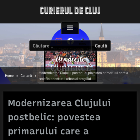
Skip
to
content
Caută
după:
Modernizarea Clujului postbelic: povestea primarului care a
Home
Cultură
redefinit conturul urban al orașului
Modernizarea Clujului
postbelic: povestea
primarului care a