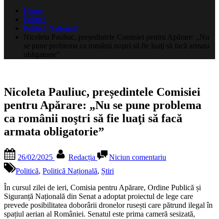
după:
Home
Politică
Politică Națională
Nicoleta Pauliuc, președintele Comisiei pentru Apărare: „Nu
se pune problema ca românii noştri să fie luaţi să facă armata
obligatorie”
Nicoleta Pauliuc, președintele Comisiei
pentru Apărare: „Nu se pune problema
ca românii noştri să fie luaţi să facă
armata obligatorie”
Posted
By
la
26/02/2025
Redacția
Niciun comentariu
on
Nicoleta
Pauliuc,
Politică
,
Politică Națională
,
Știri
președintele
Comisiei
În cursul zilei de ieri, Comisia pentru Apărare, Ordine Publică și
pentru
Siguranță Națională din Senat a adoptat proiectul de lege care
Apărare:
prevede posibilitatea doborârii dronelor rusești care pătrund ilegal în
„Nu
spațiul aerian al României. Senatul este prima cameră sesizată,