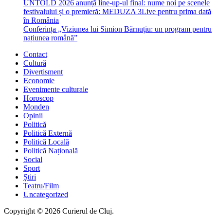
UNTOLD 2026 anunță line-up-ul final: nume noi pe scenele
festivalului și o premieră: MEDUZA 3Live pentru prima dată
în România
Conferința „Viziunea lui Simion Bărnuțiu: un program pentru
națiunea română”
Contact
Cultură
Divertisment
Economie
Evenimente culturale
Horoscop
Monden
Opinii
Politică
Politică Externă
Politică Locală
Politică Națională
Social
Sport
Știri
Teatru/Film
Uncategorized
Copyright © 2026 Curierul de Cluj.