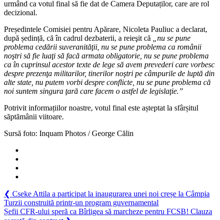
se
urmând ca votul final să fie dat de Camera Deputaților, care are rol
pune
decizional.
problema
Președintele Comisiei pentru Apărare, Nicoleta Pauliuc a declarat,
ca
după ședință, că în cadrul dezbaterii, a reieşit că
„nu se pune
românii
problema cedării suveranităţii, nu se pune problema ca românii
noştri
noştri să fie luaţi să facă armata obligatorie, nu se pune problema
să
ca în cuprinsul acestor texte de lege să avem prevederi care vorbesc
fie
despre prezenţa militarilor, tinerilor noştri pe câmpurile de luptă din
luaţi
alte state, nu putem vorbi despre conflicte, nu se pune problema că
să
noi suntem singura ţară care facem o astfel de legislaţie.”
facă
armata
Potrivit informațiilor noastre, votul final este așteptat la sfârșitul
obligatorie”
săptămânii viitoare.
Sursă foto: Inquam Photos / George Călin
Navigare
Previous
❮
Cseke Attila a participat la inaugurarea unei noi creșe la Câmpia
Post:
Turzii construită printr-un program guvernamental
în
Next
Șefii CFR-ului speră ca Bîrligea să marcheze pentru FCSB! Clauza
Post: