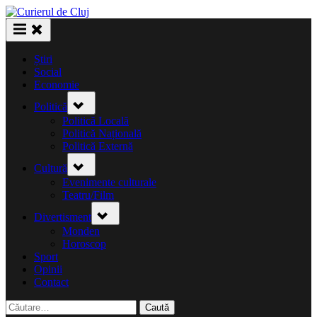
Skip
to
content
Știri
Social
Economie
Toggle
Politică
sub-
menu
Politică Locală
Politică Națională
Politică Externă
Toggle
Cultură
sub-
menu
Evenimente culturale
Teatru/Film
Toggle
Divertisment
sub-
menu
Monden
Horoscop
Sport
Opinii
Contact
Caută