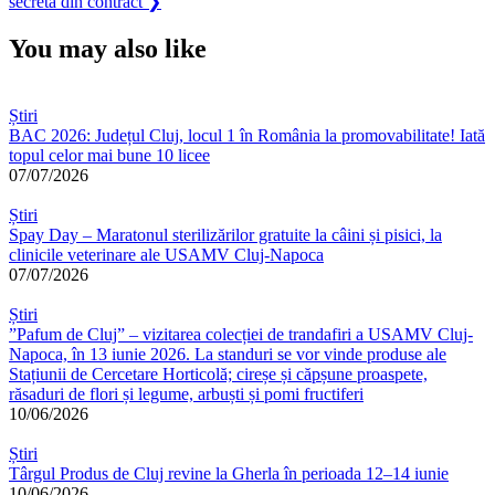
articole
secretă din contract
❯
You may also like
Știri
BAC 2026: Județul Cluj, locul 1 în România la promovabilitate! Iată
topul celor mai bune 10 licee
07/07/2026
Știri
Spay Day – Maratonul sterilizărilor gratuite la câini și pisici, la
clinicile veterinare ale USAMV Cluj-Napoca
07/07/2026
Știri
”Pafum de Cluj” – vizitarea colecției de trandafiri a USAMV Cluj-
Napoca, în 13 iunie 2026. La standuri se vor vinde produse ale
Stațiunii de Cercetare Horticolă; cireșe și căpșune proaspete,
răsaduri de flori și legume, arbuști și pomi fructiferi
10/06/2026
Știri
Târgul Produs de Cluj revine la Gherla în perioada 12–14 iunie
10/06/2026