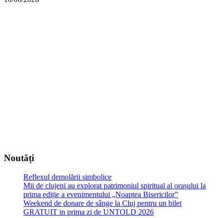
Noutăți
Reflexul demolării simbolice
Mii de clujeni au explorat patrimoniul spiritual al orașului la
prima ediție a evenimentului „Noaptea Bisericilor”
Weekend de donare de sânge la Cluj pentru un bilet
GRATUIT in prima zi de UNTOLD 2026