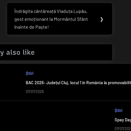
Îndrăgita cântăreață Vladuța Lupău,
Next
gest emoționant la Mormântul Sfânt
❯
Post:
înainte de Paște!
y also like
Știri
BAC 2026: Județul Cluj, locul 1 în România la promovabilit
07/07/2026
Știri
Spay Day 
07/07/202