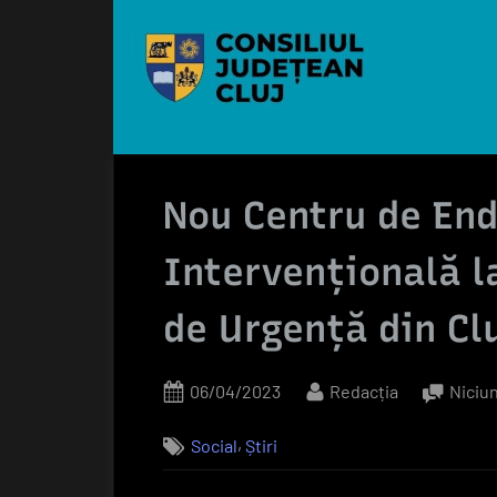
Nou Centru de En
Intervențională l
de Urgență din Cl
Posted
By
06/04/2023
Redacția
Niciu
on
,
Social
Știri