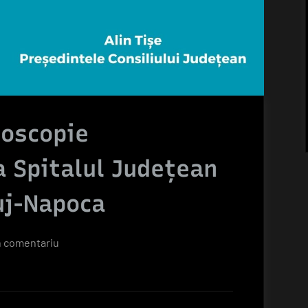
doscopie
a Spitalul Județean
uj-Napoca
la
n comentariu
Nou
Centru
de