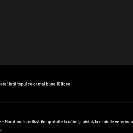
ate! Iată topul celor mai bune 10 licee
– Maratonul sterilizărilor gratuite la câini și pisici, la clinicile veter
6