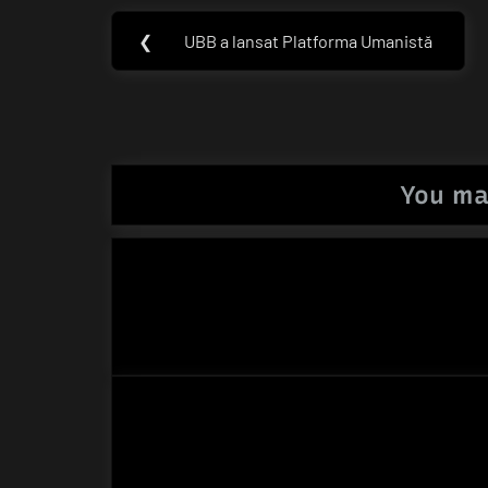
Navigare
❮
UBB a lansat Platforma Umanistă
Previous
în
Post:
articole
You ma