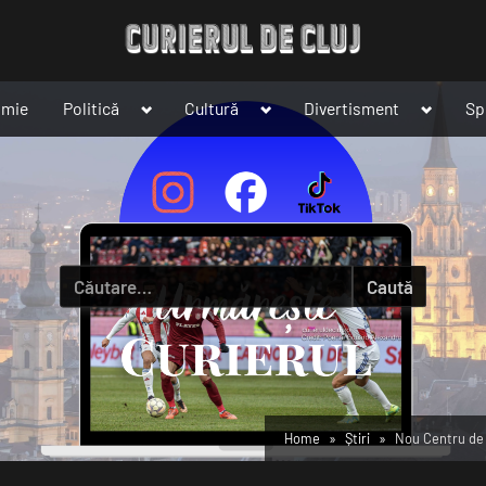
Toggle
Toggle
Toggle
omie
Politică
Cultură
Divertisment
Sp
sub-
sub-
sub-
menu
menu
menu
Caută
după:
Home
Știri
Nou Centru de 