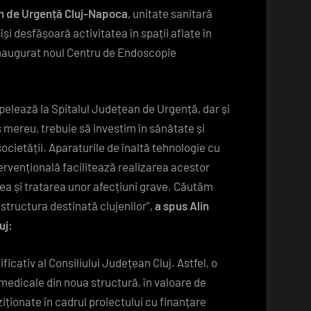
Endoscopie
an de Urgență Cluj-Napoca
, unitate sanitară
Intervențională
și desfășoară activitatea în spații aflate în
la
 inaugurat noul Centru de Endoscopie
Spitalul
Județean
de
pelează la Spitalul Județean de Urgență, dar și
Urgență
mereu, trebuie să investim în sănătate și
din
societății. Aparaturile de înaltă tehnologie cu
Cluj-
ervențională facilitează realizarea acestor
Napoca
ea și tratarea unor afecțiuni grave. Căutăm
structura destinată clujenilor”
,
a spus Alin
uj:
ificativ al Consiliului Județean Cluj. Astfel, o
medicale din noua structură, în valoare de
iționate în cadrul proiectului cu finanțare