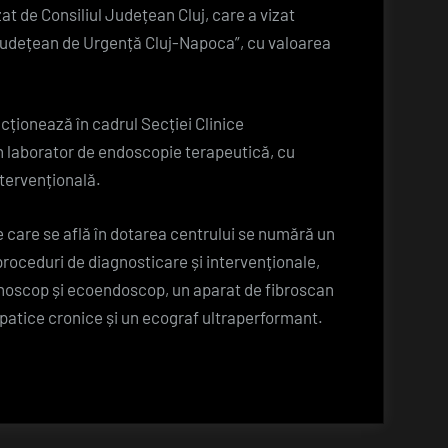
at de Consiliul Județean Cluj, care a vizat
 Județean de Urgență Cluj-Napoca”, cu valoarea
cționează în cadrul Secției Clinice
n laborator de endoscopie terapeutică, cu
ntervențională.
 care se află în dotarea centrului se numără un
proceduri de diagnosticare și intervenționale,
noscop și ecoendoscop, un aparat de fibroscan
epatice cronice și un ecograf ultraperformant.