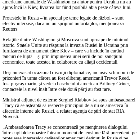
americane anunţate de Washington ca ajutor pentru Ucraina nu au
rus
ajuns încă la Kiev, livrarea lor fiind posibilă abia peste câteva luni.
Protestele în Rusia – în special pe teme legate de război – sunt
efectiv interzise, dacă nu au sprijinul autorităţilor, menţionează
Reuters.
Relaţiile dintre Washington şi Moscova sunt aproape de minimul
istoric. Statele Unite au răspuns la invazia Rusiei în Ucraina prin
furnizarea de armament către Kiev – care va include în curând
tancuri de luptă – şi prin impunerea unei serii de noi sancţiuni
economice, toate acestea în colaborare cu aliaţii occidentali.
Deşi au existat ocazional discuţii diplomatice, inclusiv schimburi de
prizonieri în urma cărora au fost eliberaţi americanii Trevor Reed,
fost puşcaş marin, şi vedeta baschetului american Brittney Griner,
contactele la nivel înalt între cele două părţi au fost rare.
Ministrul adjunct de externe Serghei Riabkov i-a spus ambasadoarei
Tracy că se aşteaptă să respecte principiul de a nu se amesteca în
afacerile interne ale Rusiei, a relatat agenţia de ştiri de stat RIA
Novosti.
„Ambasadoarea Tracy se concentrează pe menţinerea dialogului
între capitalele noastre într-un moment de tensiune fără precedent, pe
protejarea intereselor cetăţenilor americani deţinuţi în Rusia şi pe