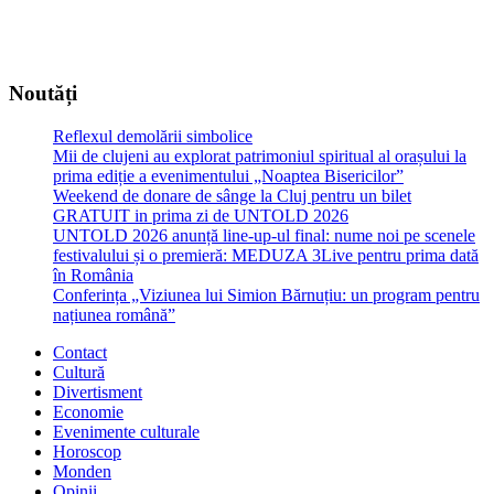
Noutăți
Reflexul demolării simbolice
Mii de clujeni au explorat patrimoniul spiritual al orașului la
prima ediție a evenimentului „Noaptea Bisericilor”
Weekend de donare de sânge la Cluj pentru un bilet
GRATUIT in prima zi de UNTOLD 2026
UNTOLD 2026 anunță line-up-ul final: nume noi pe scenele
festivalului și o premieră: MEDUZA 3Live pentru prima dată
în România
Conferința „Viziunea lui Simion Bărnuțiu: un program pentru
națiunea română”
Contact
Cultură
Divertisment
Economie
Evenimente culturale
Horoscop
Monden
Opinii