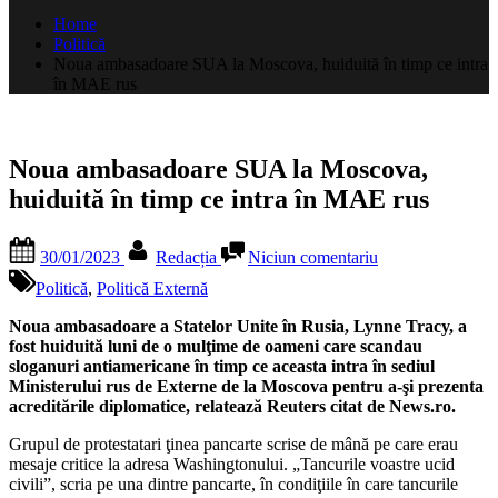
după:
Home
Politică
Noua ambasadoare SUA la Moscova, huiduită în timp ce intra
în MAE rus
Noua ambasadoare SUA la Moscova,
huiduită în timp ce intra în MAE rus
Posted
By
la
30/01/2023
Redacția
Niciun comentariu
on
Noua
ambasadoare
Politică
,
Politică Externă
SUA
la
Noua ambasadoare a Statelor Unite în Rusia, Lynne Tracy, a
Moscova,
fost huiduită luni de o mulţime de oameni care scandau
huiduită
sloganuri antiamericane în timp ce aceasta intra în sediul
în
Ministerului rus de Externe de la Moscova pentru a-şi prezenta
timp
acreditările diplomatice, relatează Reuters citat de News.ro.
ce
Grupul de protestatari ţinea pancarte scrise de mână pe care erau
intra
mesaje critice la adresa Washingtonului. „Tancurile voastre ucid
în
civili”, scria pe una dintre pancarte, în condiţiile în care tancurile
MAE