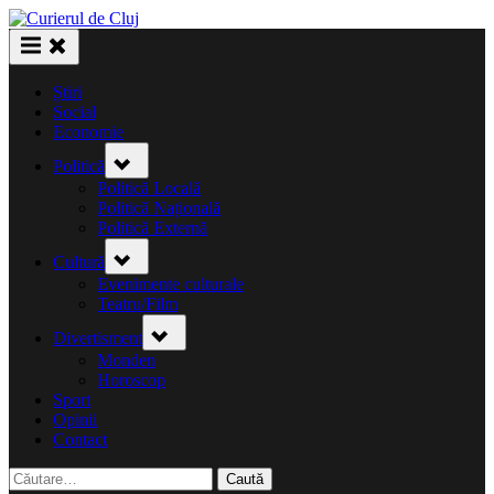
Skip
to
content
Știri
Social
Economie
Toggle
Politică
sub-
menu
Politică Locală
Politică Națională
Politică Externă
Toggle
Cultură
sub-
menu
Evenimente culturale
Teatru/Film
Toggle
Divertisment
sub-
menu
Monden
Horoscop
Sport
Opinii
Contact
Caută