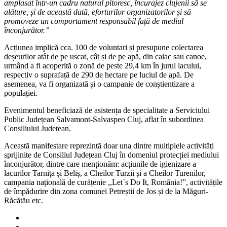
amplasat într-un cadru natural pitoresc, încurajez clujenii să se
alăture, și de această dată, eforturilor organizatorilor și să
promoveze un comportament responsabil față de mediul
înconjurător.”
Acțiunea implică cca. 100 de voluntari și presupune colectarea
deșeurilor atât de pe uscat, cât și de pe apă, din caiac sau canoe,
urmând a fi acoperită o zonă de peste 29,4 km în jurul lacului,
respectiv o suprafață de 290 de hectare pe luciul de apă. De
asemenea, va fi organizată și o campanie de conștientizare a
populației.
Evenimentul beneficiază de asistența de specialitate a Serviciului
Public Județean Salvamont-Salvaspeo Cluj, aflat în subordinea
Consiliului Județean.
Această manifestare reprezintă doar una dintre multiplele activități
sprijinite de Consiliul Județean Cluj în domeniul protecției mediului
înconjurător, dintre care menționăm: acțiunile de igienizare a
lacurilor Tarnița și Beliș, a Cheilor Turzii și a Cheilor Turenilor,
campania națională de curățenie ,,Let`s Do It, România!”, activitățile
de împădurire din zona comunei Petreștii de Jos și de la Măguri-
Răcătău etc.