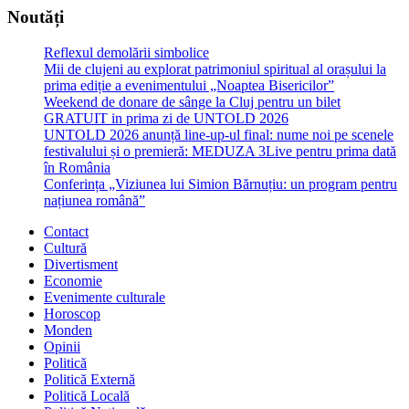
Noutăți
Reflexul demolării simbolice
Mii de clujeni au explorat patrimoniul spiritual al orașului la
prima ediție a evenimentului „Noaptea Bisericilor”
Weekend de donare de sânge la Cluj pentru un bilet
GRATUIT in prima zi de UNTOLD 2026
UNTOLD 2026 anunță line-up-ul final: nume noi pe scenele
festivalului și o premieră: MEDUZA 3Live pentru prima dată
în România
Conferința „Viziunea lui Simion Bărnuțiu: un program pentru
națiunea română”
Contact
Cultură
Divertisment
Economie
Evenimente culturale
Horoscop
Monden
Opinii
Politică
Politică Externă
Politică Locală