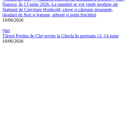
Napoca, în 13 iunie 2026. La standuri se vor vinde produse ale
Stațiunii de Cercetare Horticolă; cireșe și căpșune proaspete,
răsaduri de flori și legume, arbuști și pomi fructiferi
10/06/2026
Știri
Târgul Produs de Cluj revine la Gherla în perioada 12–14 iunie
10/06/2026