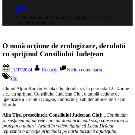
după:
Home
Știri
O nouă acțiune de ecologizare, derulată cu sprijinul
Consiliului Județean
O nouă acțiune de ecologizare, derulată
cu sprijinul Consiliului Județean
Posted
By
la
11/07/2024
Redacția
Niciun comentariu
on
O
nouă
Știri
acțiune
de
Clubul Alpin Român Filiala Cluj derulează, în perioada 12-14 iulie
ecologizare,
a.c., cu sprijinul Consiliului Județean Cluj, o amplă acțiune de
derulată
igienizare a Lacului Drăgan, cunoscut și sub denumirea de Lacul
cu
Floroiu.
sprijinul
Alin Tișe, președintele Consiliului Județean Cluj:
„Continuăm
Consiliului
să susținem inițiativele care au drept principal scop conservarea și
Județean
protejarea naturii. Având în vedere faptul că Lacul Drăgan
reprezintă o atracție principală pe harta turistică a județului,