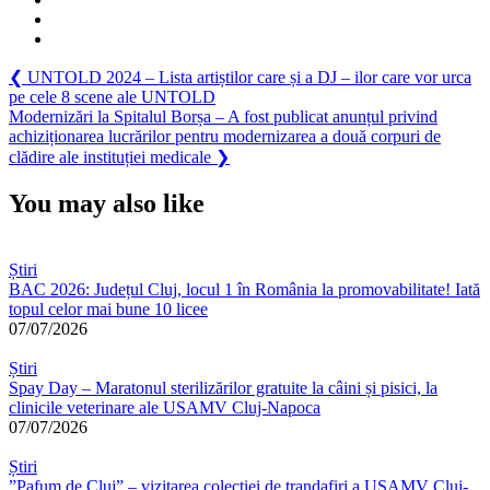
Navigare
Previous
❮
UNTOLD 2024 – Lista artiștilor care și a DJ – ilor care vor urca
Post:
pe cele 8 scene ale UNTOLD
în
Next
Modernizări la Spitalul Borșa – A fost publicat anunțul privind
articole
Post:
achiziționarea lucrărilor pentru modernizarea a două corpuri de
clădire ale instituției medicale
❯
You may also like
Știri
BAC 2026: Județul Cluj, locul 1 în România la promovabilitate! Iată
topul celor mai bune 10 licee
07/07/2026
Știri
Spay Day – Maratonul sterilizărilor gratuite la câini și pisici, la
clinicile veterinare ale USAMV Cluj-Napoca
07/07/2026
Știri
”Pafum de Cluj” – vizitarea colecției de trandafiri a USAMV Cluj-