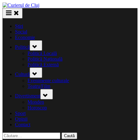
Skip
to
content
Știri
Social
Economie
Toggle
Politică
sub-
menu
Politică Locală
Politică Națională
Politică Externă
Toggle
Cultură
sub-
menu
Evenimente culturale
Teatru/Film
Toggle
Divertisment
sub-
menu
Monden
Horoscop
Sport
Opinii
Contact
Caută