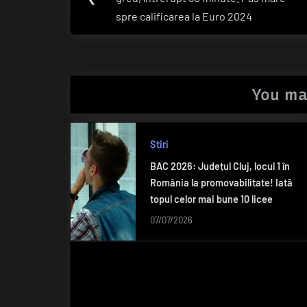
în
Post:
spre calificarea la Euro 2024
articole
You ma
Știri
BAC 2026: Județul Cluj, locul 1 în
România la promovabilitate! Iată
topul celor mai bune 10 licee
07/07/2026