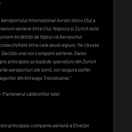
.”
l Aeroportului Internaţional
Avram Iancu
Cluj a
nexiuni aeriene între Cluj-Napoca și Zurich este
untem încântați de faptul că Aeroportul
conectivitate între cele două regiuni, fie că este
. Decizia unei noi companii aeriene,
Swiss
spre principala sa bază de operaţiuni din Zurich
rile aeroporturi ale lumii
,
vor asigura astfel
sagerilor din întreaga Transilvanie.”
 – Partenerul călătoriilor tale!
ste principala companie aeriană a
Elveţiei