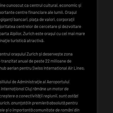
bine cunoscut ca centrul cultural, economic şi
importante centre financiare ale lumii. Orașul
giganți bancari, piaţa de valori, corporaţii
joritatea centrelor de cercetare și dezvoltare
oarta Alpilor, Zurich este oraşul cu cel mai mare
inaţie turistică atractivă.
centrul orașului Zurich și deservește zona
 tranzitat anual de peste 22 milioane de
hub aerian pentru Swiss International Air Lines.
iliului de Administraţie al Aeroportului
 Internațional Cluj rămâne un motor de
 creştere a conectivităţii regiunii, sunt astăzi
urich, anunţată în premieră absolută pentru
tele şi o importantă comunitate de români din