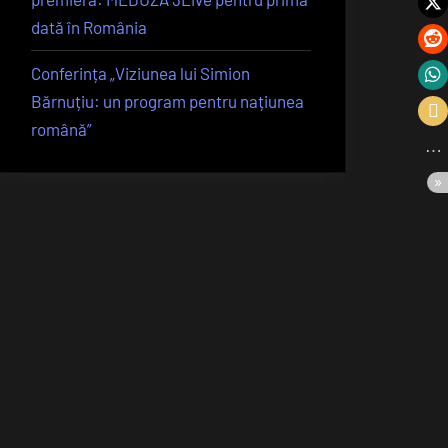
dată în România
Conferința „Viziunea lui Simion
Bărnuțiu: un program pentru națiunea
română”