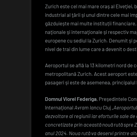
Zurich este cel mai mare oraş al Elveţiei, 
industrial al ţării şi unul dintre cele mai 
găzduiește mai multe instituții financiare, 
naţionale şi internaţionale şi respectiv ma
europene cu sediul la Zurich. Denumit şi p
nivel de trai din lume care a devenit o dest
Aeroportul se află la 13 kilometri nord de 
metropolitană Zurich. Acest aeroport este
pasageri şi este de asemenea, principalul 
Domnul Viorel Federiga
, Preşedintele Cons
Internaţional
Avram Iancu
Cluj
„Aeroportul
dezvoltare al regiunii iar eforturile sale de
concretizate prin această nouă rută spre Z
anul 2024.
Noua rută va deservi printre al