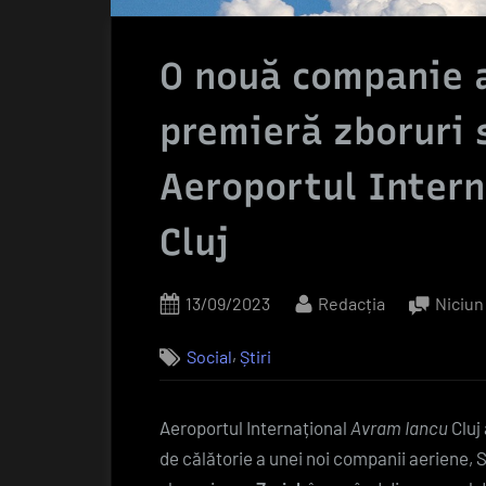
O nouă companie a
premieră zboruri 
Aeroportul Inter
Cluj
Posted
By
13/09/2023
Redacția
Niciun
on
,
Social
Știri
Aeroportul Internațional
Avram Iancu
Cluj
de călătorie a unei noi companii aeriene, S