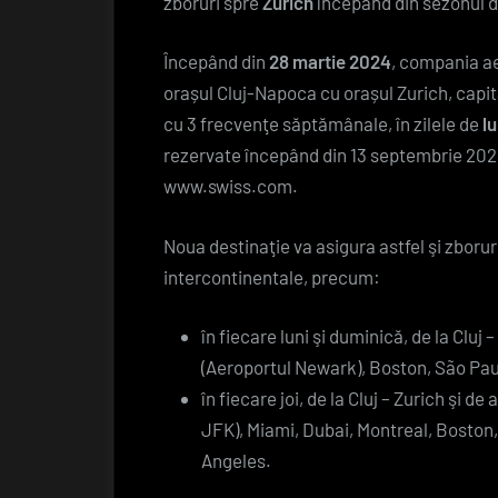
zboruri spre
Zurich
începând din sezonul d
Începând din
28 martie 2024
, compania ae
orașul Cluj-Napoca cu orașul Zurich, capital
cu 3 frecvenţe săptămânale, în zilele de
lu
rezervate începând din 13 septembrie 2023
www.swiss.com
.
Noua destinaţie va asigura astfel şi zborur
intercontinentale, precum:
în fiecare luni şi duminică, de la Cluj
(Aeroportul Newark), Boston, São Pau
în fiecare joi, de la Cluj – Zurich şi 
JFK), Miami, Dubai, Montreal, Boston
Angeles.