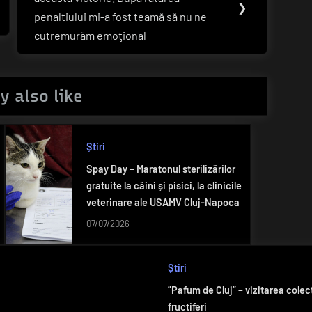
Post:
❯
penaltiului mi-a fost teamă să nu ne
cutremurăm emoţional
y also like
Știri
Spay Day – Maratonul sterilizărilor
gratuite la câini și pisici, la clinicile
veterinare ale USAMV Cluj-Napoca
07/07/2026
Știri
”Pafum de Cluj” – vizitarea colec
fructiferi