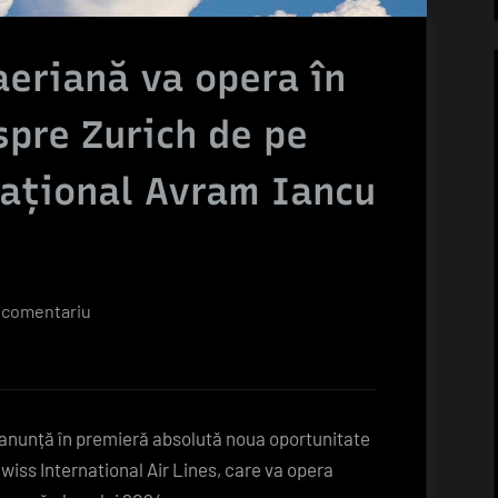
eriană va opera în
spre Zurich de pe
național Avram Iancu
la
 comentariu
O
nouă
companie
aeriană
 anunță în premieră absolută noua oportunitate
va
wiss International Air Lines, care va opera
opera