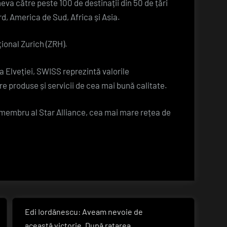
eva către peste 100 de destinații din 50 de țări
d, America de Sud, Africa și Asia.
ional Zurich (ZRH).
a Elveției, SWISS reprezintă valorile
ere produse și servicii de cea mai bună calitate.
membru al Star Alliance, cea mai mare rețea de
Edi Iordănescu: Aveam nevoie de
Next
această victorie. După ratarea