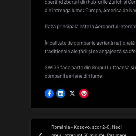
operând zboruri din hub-urile Zurich şi Gen
din întreaga lume: Europa, America de Nor
Baza principală este la Aeroportul Internaț
În calitate de companie aeriană națională 
tradiționale ale țării și se angajează să of
SWISS face parte din Grupul Lufthansa și 
companii aeriene din lume.
Navigare
România – Kosovo, scor 2-0. Meci
Previous
❮
greu, întrerupt 50 minute. Pas mare