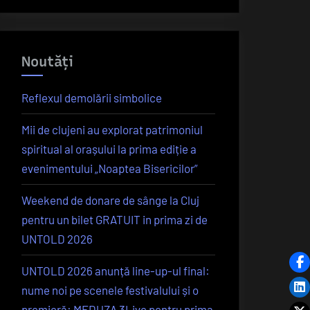
Noutăți
Reflexul demolării simbolice
Mii de clujeni au explorat patrimoniul
spiritual al orașului la prima ediție a
evenimentului „Noaptea Bisericilor”
Weekend de donare de sânge la Cluj
pentru un bilet GRATUIT in prima zi de
UNTOLD 2026
UNTOLD 2026 anunță line-up-ul final:
nume noi pe scenele festivalului și o
premieră: MEDUZA 3Live pentru prima