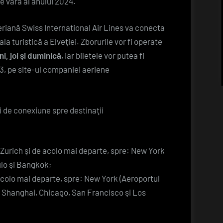
e vară al anului 2024.
în
premieră
riană Swiss International Air Lines va conecta
zboruri
a turistică a Elveţiei. Zborurile vor fi operate
spre
ni, joi şi duminică
, iar biletele vor putea fi
Zurich
, pe site-ul companiei aeriene
de
pe
Aeroportul
i de conexiune spre destinaţii
Internațional
Avram
Iancu
 – Zurich şi de acolo mai departe, spre: New York
Cluj
lo şi Bangkok;
de acolo mai departe, spre: New York (Aeroportul
, Shanghai, Chicago, San Francisco şi Los