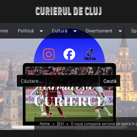
Toggle
Toggle
Toggle
omie
Politică
Cultură
Divertisment
Sp
sub-
sub-
sub-
menu
menu
menu
Caută
după:
Home
Știri
O nouă companie aeriană va opera în p