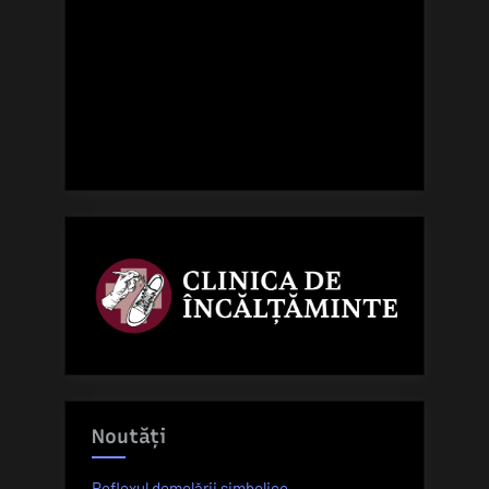
Noutăți
Reflexul demolării simbolice