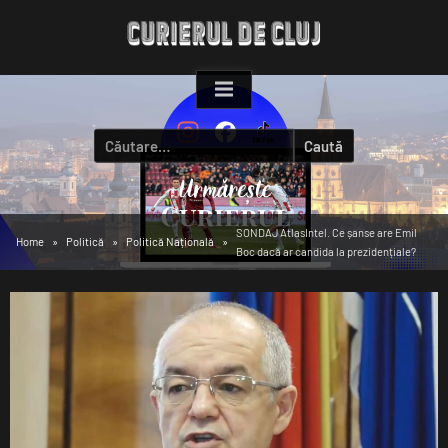
Skip
to
content
Caută
după:
SONDAJ AtlasIntel. Ce șanse are Emil
Home
Politică
Politică Națională
Boc dacă ar candida la prezidențiale?