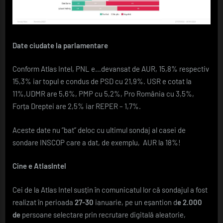
Date ciudate la parlamentare
Conform Atlas Intel, PNL e…devansat de AUR, 15,8% respectiv
15,3% iar topul e condus de PSD cu 21,9%. USR e cotat la
11%,UDMR are 5,6%, PMP cu 5,2%, Pro România cu 3,5%,
Forța Dreptei are 2,5% iar REPER – 1,7%.
Aceste date nu ”bat” deloc cu ultimul sondaj al casei de
sondare INSCOP care a dat, de exemplu, AUR la 18%!
Cine e AtlasIntel
Cei de la Atlas Intel susțin în comunicatul lor că sondajul a fost
realizat în perioada
27-30
ianuarie, pe un eșantion d
e 2.000
de
persoane selectare prin recrutare digitală aleatorie,