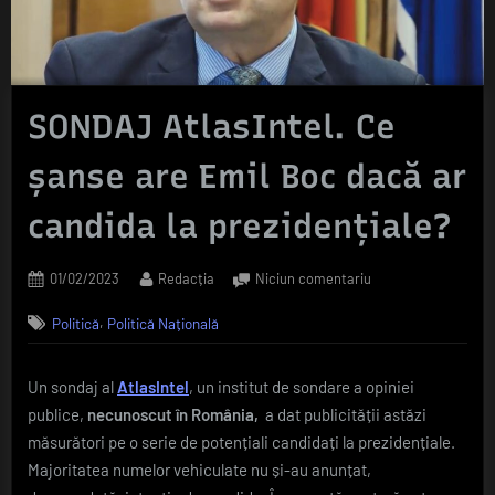
SONDAJ AtlasIntel. Ce
șanse are Emil Boc dacă ar
candida la prezidențiale?
Posted
By
la
01/02/2023
Redacția
Niciun comentariu
on
SONDAJ
,
Politică
Politică Națională
AtlasIntel.
Ce
șanse
Un sondaj al
AtlasIntel
, un institut de sondare a opiniei
are
publice,
necunoscut în România,
a dat publicității astăzi
Emil
Boc
măsurători pe o serie de potențiali candidați la prezidențiale.
dacă
Majoritatea numelor vehiculate nu și-au anunțat,
ar