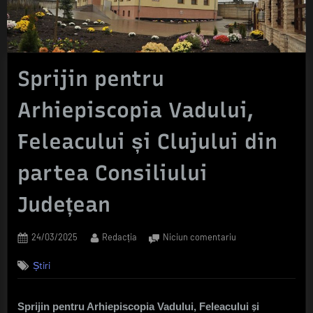
Sprijin pentru
Arhiepiscopia Vadului,
Feleacului și Clujului din
partea Consiliului
Județean
Posted
By
la
24/03/2025
Redacția
Niciun comentariu
on
Sprijin
Știri
pentru
Arhiepiscopia
Vadului,
Sprijin pentru Arhiepiscopia Vadului, Feleacului și
Feleacului