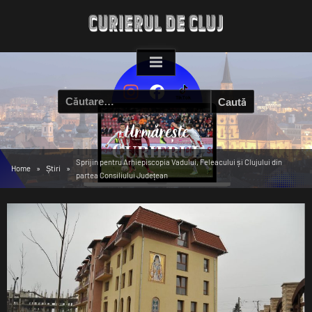
Skip
to
content
Caută
după:
Sprijin pentru Arhiepiscopia Vadului, Feleacului și Clujului din
Home
Știri
partea Consiliului Județean