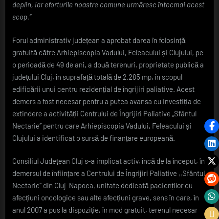
deplin, iar eforturile noastre comune urmăresc întocmai acest
scop.”
Forul administrativ județean a aprobat darea în folosință
gratuită către Arhiepiscopia Vadului, Feleacului și Clujului, pe
o perioadă de 49 de ani, a două terenuri, proprietate publică a
județului Cluj, în suprafață totală de 2.285 mp, în scopul
edificării unui centru rezidențial de îngrijiri paliative. Acest
demers a fost necesar pentru a putea avansa cu investiția de
extindere a activității Centrului de Îngrijiri Paliative „Sfântul
Nectarie” pentru care Arhiepiscopia Vadului, Feleacului și
Clujului a identificat o sursă de finanțare europeană.
Consiliul Județean Cluj s-a implicat activ, încă de la început, în
demersul de înființare a Centrului de Îngrijiri Paliative ,,Sfântul
Nectarie” din Cluj-Napoca, unitate dedicată pacienților cu
afecțiuni oncologice sau alte afecțiuni grave, sens în care, în
anul 2007 a pus la dispoziție, în mod gratuit, terenul necesar