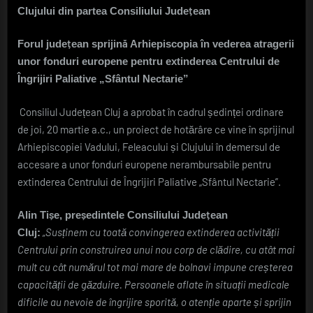
Clujului din partea Consiliului Județean
și
Clujului
din
Forul județean sprijină Arhiepiscopia în vederea atragerii
partea
unor fonduri europene pentru extinderea Centrului de
Consiliului
Îngrijiri Paliative „Sfântul Nectarie”
Județean
Consiliul Județean Cluj a aprobat în cadrul ședinței ordinare
de joi, 20 martie a.c., un proiect de hotărâre ce vine în sprijinul
Arhiepiscopiei Vadului, Feleacului și Clujului în demersul de
accesare a unor fonduri europene nerambursabile pentru
extinderea Centrului de Îngrijiri Paliative „Sfântul Nectarie”.
Alin Tișe, președintele Consiliului Județean
„Susținem cu toată convingerea extinderea activității
Cluj:
Centrului prin construirea unui nou corp de clădire, cu atât mai
mult cu cât numărul tot mai mare de bolnavi impune creșterea
capacității de găzduire. Persoanele aflate în situații medicale
dificile au nevoie de îngrijire sporită, o atenție aparte și sprijin