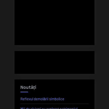
Noutăți
Reflexul demolării simbolice
Mii de clujeni au explorat patrimoniul