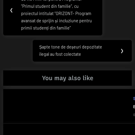
în
Post:
”Primul student din familie”, cu
articole
❮
proiectul intitulat ”ORIZONT- Program
avansat de sprijin și incluziune pentru
primii studenți din familie”
Șapte tone de deșeuri depozitate
Next
❯
ilegal au fost colectate
Post:
You may also like
Ș
B
0