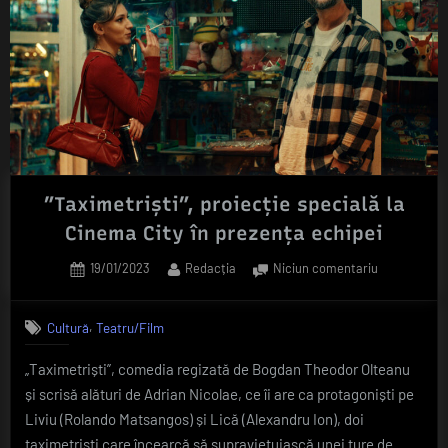
”Taximetriști”, proiecție specială la
Cinema City în prezența echipei
Posted
By
la
19/01/2023
Redacția
Niciun comentariu
on
”Taximetriști
proiecție
,
Cultură
Teatru/Film
specială
la
„Taximetriști”, comedia regizată de Bogdan Theodor Olteanu
Cinema
și scrisă alături de Adrian Nicolae, ce îi are ca protagoniști pe
City
în
Liviu (Rolando Matsangos) și Lică (Alexandru Ion), doi
prezența
taximetriști care încearcă să supraviețuiască unei ture de