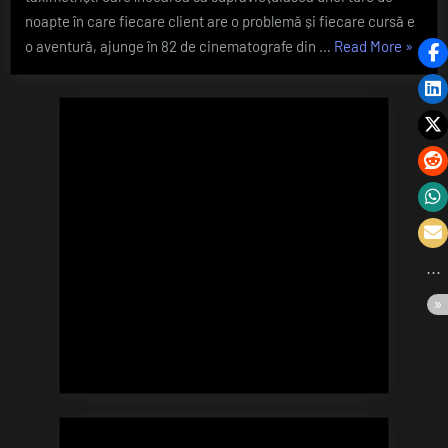
echipei
noapte în care fiecare client are o problemă și fiecare cursă e
„”Taxime
o aventură, ajunge în 82 de cinematografe din …
Read More
»
proiecț
specia
la
Cinem
City
în
prezen
echipei