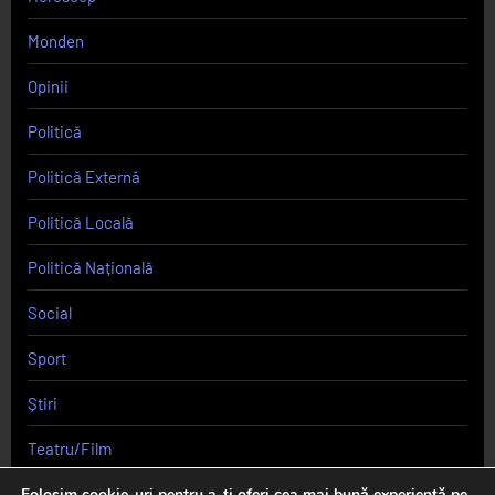
Monden
Opinii
Politică
Politică Externă
Politică Locală
Politică Națională
Social
Sport
Știri
Teatru/Film
Uncategorized
Folosim cookie-uri pentru a-ți oferi cea mai bună experiență pe