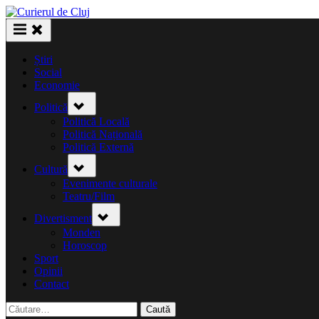
Skip
to
content
Știri
Social
Economie
Toggle
Politică
sub-
menu
Politică Locală
Politică Națională
Politică Externă
Toggle
Cultură
sub-
menu
Evenimente culturale
Teatru/Film
Toggle
Divertisment
sub-
menu
Monden
Horoscop
Sport
Opinii
Contact
Caută