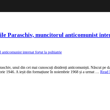
 Paraschiv, muncitorul anticomunist intern
EMEMBER.
2
ni
e
araschiv, unul din cei mai cunoscuți disidenți anticomuniști. Născut pe 
oartea
brie 1946. A ieșit din formațiune în noiembrie 1968 și a urmat …
Read 
i
asile
araschiv,
uncitorul
nticomunist
nternat
rțat