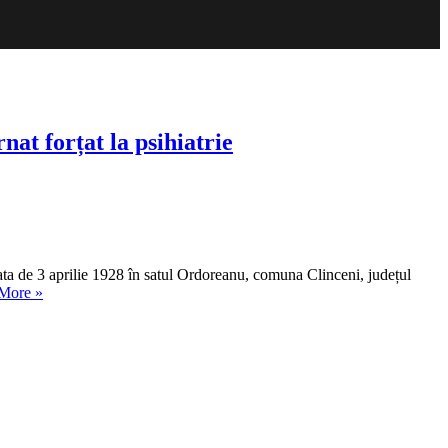
at forțat la psihiatrie
data de 3 aprilie 1928 în satul Ordoreanu, comuna Clinceni, județul
„REMEMBER.
More
»
12
ani
de
la
moartea
lui
Vasile
Paraschiv,