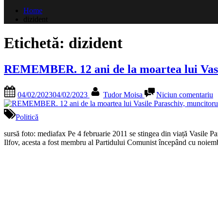
după:
Home
dizident
Etichetă:
dizident
REMEMBER. 12 ani de la moartea lui Vasile
Posted
By
la
04/02/2023
04/02/2023
Tudor Moisa
Niciun comentariu
on
R
1
a
Politică
d
la
sursă foto: mediafax Pe 4 februarie 2011 se stingea din viață Vasile P
m
Ilfov, acesta a fost membru al Partidului Comunist începând cu noiem
lu
V
P
m
a
i
fo
la