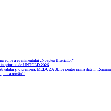
sihiatrie
rima ediție a evenimentului „Noaptea Bisericilor”
IT in prima zi de UNTOLD 2026
stivalului și o premieră: MEDUZA 3Live pentru prima dată în Români
națiunea română”