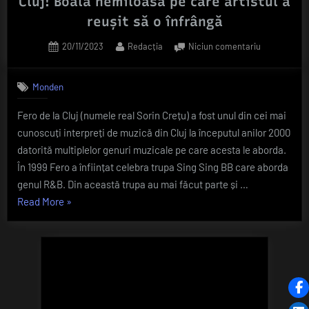
Cluj! Boala nemiloasă pe care artistul a
reușit să o înfrângă
Posted
By
la
20/11/2023
Redacția
Niciun comentariu
on
Schimbare
de
Monden
look
pentru
Fero de la Cluj (numele real Sorin Crețu) a fost unul din cei mai
Fero
cunoscuți interpreți de muzică din Cluj la începutul anilor 2000
de
la
datorită multiplelor genuri muzicale pe care acesta le aborda.
Cluj!
În 1999 Fero a înființat celebra trupa Sing Sing BB care aborda
Boala
genul R&B. Din această trupa au mai făcut parte și …
nemiloasă
„Schimbare
Read More
»
pe
de
care
artistul
look
a
pentru
reușit
Fero
să
de
o
la
înfrângă