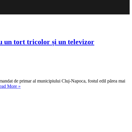
n tort tricolor și un televizor
 mandat de primar al municipiului Cluj-Napoca, fostul edil părea mai
„VIDEO
ead More
»
Cum
a
sărbătorit
Gheorghe
Funar
ziua
de
naștere