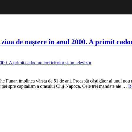
a de naștere în anul 2000. A primit cadou u
EO
orit
rghe
he Funar, împlinea vârsta de 51 de ani. Proaspăt câștigător al unui nou
nziției spre capitalism a orașului Cluj-Napoca. Cele trei mandate ale …
R
re