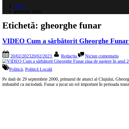
după:
Home
gheorghe funar
Etichetă:
gheorghe funar
VIDEO Cum a sărbătorit Gheorghe Funar ziu
Posted
By
la
20/02/2023
20/02/2023
Redacția
Niciun comentariu
on
VID
Cum
a
Politică
,
Politică Locală
sărbăt
Gheo
Pe dată de 29 septembrie 2000, primarul de atunci al Clujului, Gheorg
Funar
imbatabil ca niciodată. Funar a jucat un rol important în perioada tra
ziua
de
naște
în
anul
2000.
A
primit