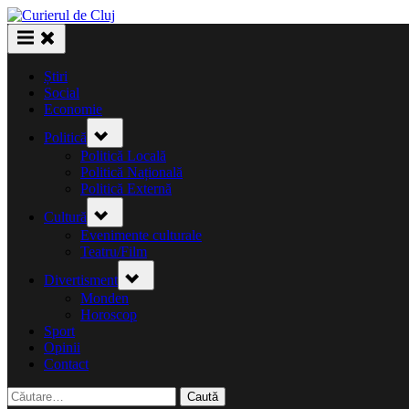
Skip
to
content
Știri
Social
Economie
Toggle
Politică
sub-
menu
Politică Locală
Politică Națională
Politică Externă
Toggle
Cultură
sub-
menu
Evenimente culturale
Teatru/Film
Toggle
Divertisment
sub-
menu
Monden
Horoscop
Sport
Opinii
Contact
Caută