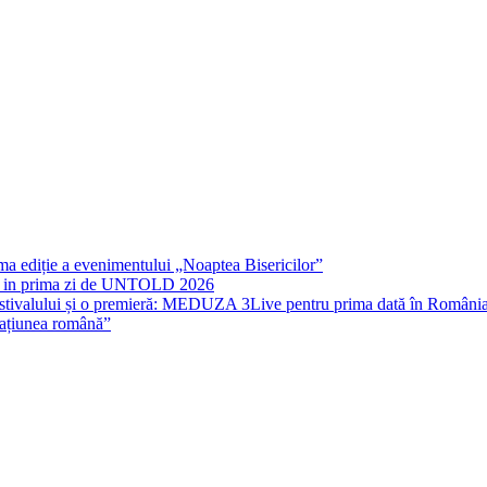
u
or
zor
rima ediție a evenimentului „Noaptea Bisericilor”
IT in prima zi de UNTOLD 2026
stivalului și o premieră: MEDUZA 3Live pentru prima dată în Români
națiunea română”