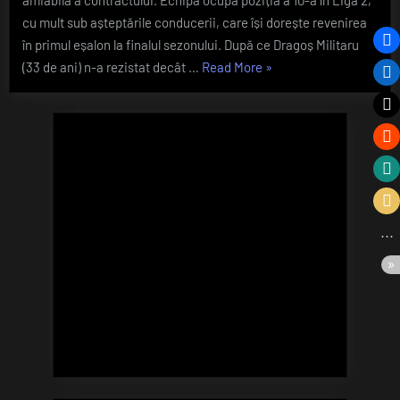
OUT!
cu mult sub așteptările conducerii, care își dorește revenirea
I-
în primul eșalon la finalul sezonului. După ce Dragoș Militaru
a
„Un
(33 de ani) n-a rezistat decât …
Read More
»
fost
fost
reziliat
contractu
antrenor
după
al
doar
CFR-
3
ului
luni
este
OUT!
I-
a
fost
reziliat
contractul
după
doar