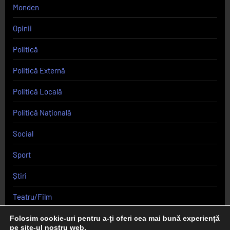
Monden
Opinii
Politică
Politică Externă
Politică Locală
Politică Națională
Social
Sport
Știri
Teatru/Film
Uncategorized
Folosim cookie-uri pentru a-ți oferi cea mai bună experiență
pe site-ul nostru web.