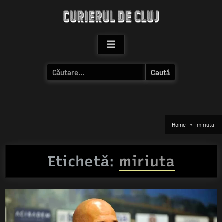
Skip
to
content
Caută
după:
Home
miriuta
Etichetă:
miriuta