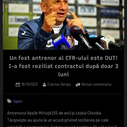
Un fost antrenor al CFR-ului este OUT!
I-a fost reziliat contractul după doar 3
luni
Posted
By
la
16/11/2023
Crăciun Sergiu
Niciun comentariu
on
Un
fost
Sport
antrenor
al
Antrenorul Vasile Miriuță (55 de ani) și clubul Chindia
CFR-
Târgoviște au ajuns la un acord privind rezilierea pe cale
ului
este
amiabilă a contractului. Echipa ocupă poziția a 10-a în Liga 2,