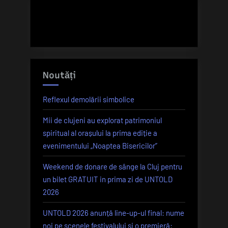
3
luni”
Noutăți
Reflexul demolării simbolice
Mii de clujeni au explorat patrimoniul
spiritual al orașului la prima ediție a
evenimentului „Noaptea Bisericilor”
Weekend de donare de sânge la Cluj pentru
un bilet GRATUIT in prima zi de UNTOLD
2026
UNTOLD 2026 anunță line-up-ul final: nume
noi pe scenele festivalului și o premieră: