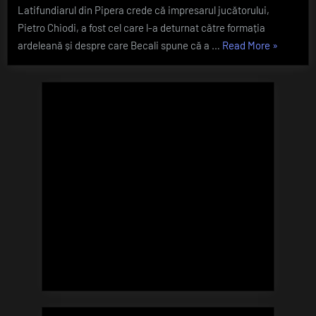
transferu
Latifundiarul din Pipera crede că impresarul jucătorului,
la
Pietro Chiodi, a fost cel care l-a deturnat către formația
CFR:
„Gigi
ardeleană și despre care Becali spune că a …
Read More
»
„Sunt
Becali,
sclavii
impresari
acuzații
către
Louis
Munteanu
după
transferul
la
CFR:
„Sunt
sclavii
impresarilo