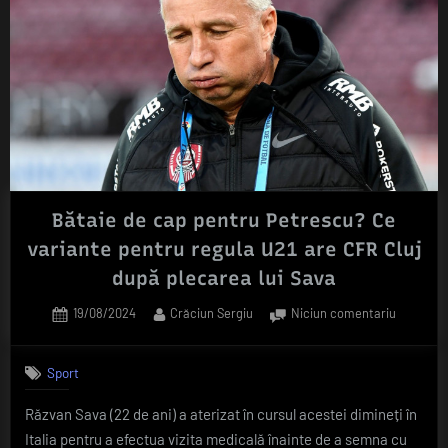
Bătaie de cap pentru Petrescu? Ce
variante pentru regula U21 are CFR Cluj
după plecarea lui Sava
Posted
By
la
19/08/2024
Crăciun Sergiu
Niciun comentariu
on
Bătaie
de
Sport
cap
pentru
Răzvan Sava (22 de ani) a aterizat în cursul acestei dimineți în
Petrescu
Italia pentru a efectua vizita medicală înainte de a semna cu
Ce