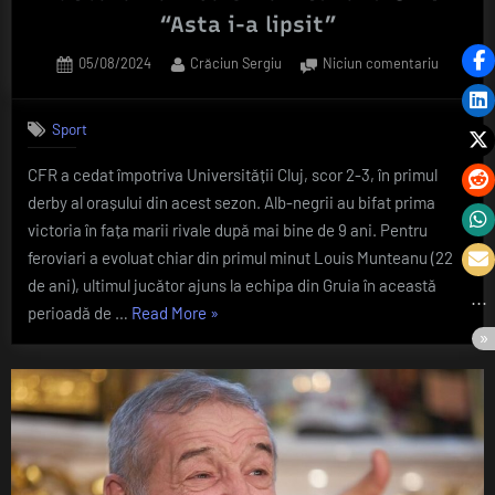
lui
“Asta i-a lipsit”
Sava”
Posted
By
la
05/08/2024
Crăciun Sergiu
Niciun comentariu
on
Impresiil
lui
Sport
Dan
Petresc
CFR a cedat împotriva Universității Cluj, scor 2-3, în primul
după
derby al orașului din acest sezon. Alb-negrii au bifat prima
debutul
lui
victoria în fața marii rivale după mai bine de 9 ani. Pentru
Louis
feroviari a evoluat chiar din primul minut Louis Munteanu (22
Muntean
de ani), ultimul jucător ajuns la echipa din Gruia în această
la
„Impresiile
perioadă de …
Read More
»
CFR:
lui
“Asta
i-
Dan
a
Petrescu
lipsit”
după
debutul
lui