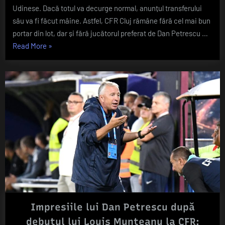
variante
Udinese. Dacă totul va decurge normal, anunțul transferului
pentru
său va fi făcut mâine. Astfel, CFR Cluj rămâne fără cel mai bun
regula
portar din lot, dar și fără jucătorul preferat de Dan Petrescu …
U21
„Bătaie
Read More
»
are
de
CFR
Cluj
cap
după
pentru
plecarea
Petrescu?
lui
Ce
Sava
variante
pentru
regula
U21
are
CFR
Cluj
Impresiile lui Dan Petrescu după
după
debutul lui Louis Munteanu la CFR:
plecarea