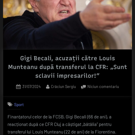
Louis
Munteanu
la
CFR:
“Asta
i-
a
lipsit””
Gigi Becali, acuzații către Louis
Munteanu după transferul la CFR: „Sunt
sclavii impresarilor!”
Posted
By
la
31/07/2024
Crăciun Sergiu
Niciun comentariu
on
Gigi
Becali,
Sport
acuzații
către
Finanțatorul celor de la FCSB, Gigi Becali (66 de ani), a
Louis
reacționat după ce CFR Cluj a câștigat „bătălia” pentru
Muntean
după
transferul lui Louis Munteanu (22 de ani) de la Fiorentina.