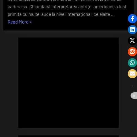
Aur
cariera sa. Chiar dacă interpretarea actriței americane a fost
primită cu multe laude la nivel internațional, celelalte …
„Filmul
Read More
»
,,Blonde”,
Între
premiul
Oscar
și
Zmeura
de
Aur”