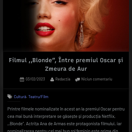
Filmul ,,Blonde”, Între premiul Oscar și
Zmeura de Aur
Posted
By
la
03/02/2023
Redacția
Niciun comentariu
on
Filmul
,,Blonde”,
,
Cultură
Teatru/Film
Între
premiul
Printre filmele nominalizate în acest an la premiul Oscar pentru
Oscar
cea mai bună interpretare se găsește și producția Netflix,
și
Zmeura
,,Blonde”. Actrița Ana de Armas este protagonista filmului, iar
de
nominalizarea pentru cel mai bun rol feminin este prima din