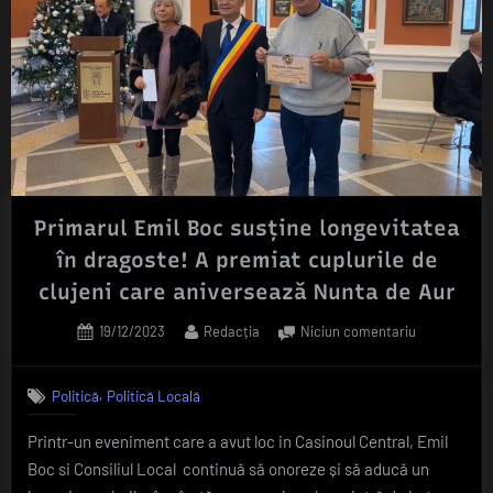
Primarul Emil Boc susține longevitatea
în dragoste! A premiat cuplurile de
clujeni care aniversează Nunta de Aur
Posted
By
la
19/12/2023
Redacția
Niciun comentariu
on
Primarul
Emil
,
Politică
Politică Locală
Boc
susține
Printr-un eveniment care a avut loc in Casinoul Central, Emil
longevitate
Boc si Consiliul Local continuă să onoreze și să aducă un
în
dragoste!