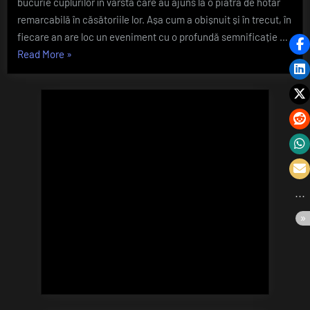
bucurie cuplurilor în vârstă care au ajuns la o piatră de hotar
A
remarcabilă în căsătoriile lor. Așa cum a obișnuit și în trecut, în
premiat
fiecare an are loc un eveniment cu o profundă semnificație …
cuplurile
„Primarul
Read More
»
de
Emil
clujeni
care
Boc
aniversează
susține
Nunta
longevitatea
de
în
Aur
dragoste!
A
premiat
cuplurile
de
clujeni
care
aniversează
Nunta