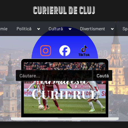
Toggle
Toggle
Toggle
omie
Politică
Cultură
Divertisment
Sp
sub-
sub-
sub-
menu
menu
menu
Caută
după: