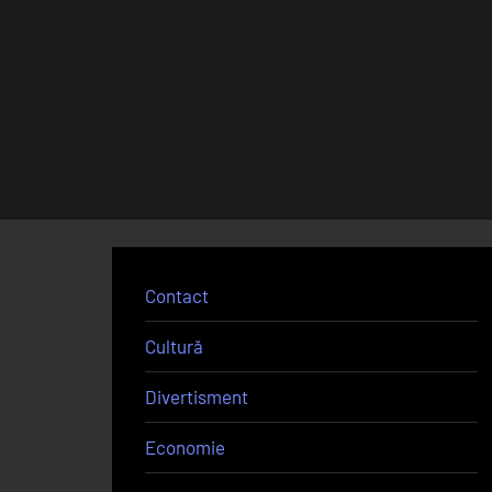
gustoasă!
Trebuie
NEAPĂRAT
să
o
încerci!”
Contact
Cultură
Divertisment
Economie