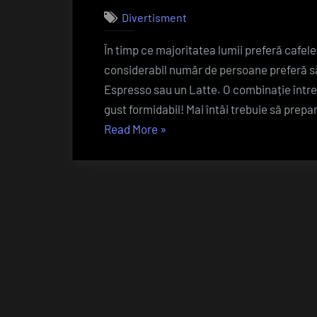
Divertisment
În timp ce majoritatea lumii preferă cafe
considerabil număr de persoane preferă s
Espresso sau un Latte. O combinație între 
gust formidabil! Mai întâi trebuie să prep
„O
Read More
»
rețeta
de
cafea
extraordinar
de
simplă
dar
excepțional
de