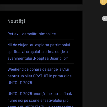
Noutăți
Reflexul demolării simbolice
Mii de clujeni au explorat patrimoniul
spiritual al orașului la prima ediție a
evenimentului „Noaptea Bisericilor”
Weekend de donare de sânge la Cluj
pentru un bilet GRATUIT in prima zi de
UNTOLD 2026
UNTOLD 2026 anunță line-up-ul final:
nume noi pe scenele festivalului și o
premieră: MEDUZA 3Live pentru prima