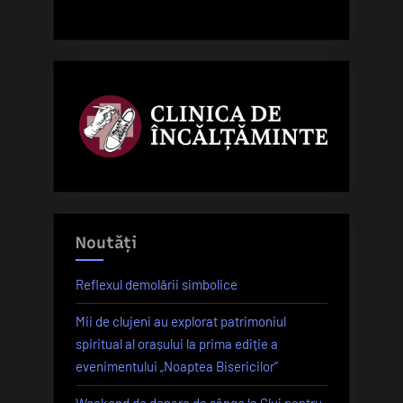
pentru
sezonul
rece”
Noutăți
Reflexul demolării simbolice
Mii de clujeni au explorat patrimoniul
spiritual al orașului la prima ediție a
evenimentului „Noaptea Bisericilor”