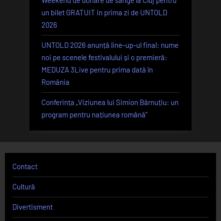
Weekend de donare de sânge la Cluj pentru
un bilet GRATUIT in prima zi de UNTOLD
2026
UNTOLD 2026 anunță line-up-ul final: nume
noi pe scenele festivalului și o premieră:
MEDUZA 3Live pentru prima dată în
România
Conferința „Viziunea lui Simion Bărnuțiu: un
program pentru națiunea română”
Contact
Cultură
Divertisment