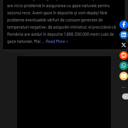
are nicio problemă în asigurarea cu gaze naturale pentru
are
nicio
sezonul rece. Avem gaze în depozite şi vom depăşi fără
problemă
probleme eventualele vârfuri de consum generate de
în
temperaturi negative, dă asigurări ministrul, el precizând că
asigurarea
România are astăzi în depozite 1.866.300.000 metri cubi de
cu
„Ministrul
gaze naturale. Mai …
Read More
»
gaze
naturale
Energiei:
pentru
Ţara
sezonul
noastră
rece
nu
are
nicio
problemă
în
asigurarea
cu
gaze
naturale