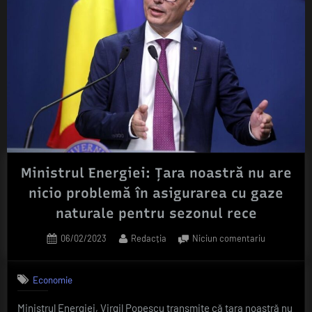
Ministrul Energiei: Ţara noastră nu are
nicio problemă în asigurarea cu gaze
naturale pentru sezonul rece
Posted
By
la
06/02/2023
Redacția
Niciun comentariu
on
Ministrul
Energiei:
Economie
Ţara
noastră
Ministrul Energiei, Virgil Popescu transmite că ţara noastră nu
nu