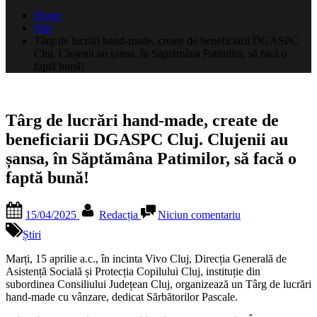
după:
Home
Știri
Târg de lucrări hand-made, create de beneficiarii DGASPC
Cluj. Clujenii au șansa, în Săptămâna Patimilor, să facă o
faptă bună!
Târg de lucrări hand-made, create de
beneficiarii DGASPC Cluj. Clujenii au
șansa, în Săptămâna Patimilor, să facă o
faptă bună!
Posted
By
la
15/04/2025
Redacția
Niciun comentariu
on
Târg
de
Știri
lucrări
hand-
Marți, 15 aprilie a.c., în incinta Vivo Cluj, Direcția Generală de
made,
Asistență Socială și Protecția Copilului Cluj, instituție din
create
subordinea Consiliului Județean Cluj, organizează un Târg de lucrări
de
hand-made cu vânzare, dedicat Sărbătorilor Pascale.
beneficiarii