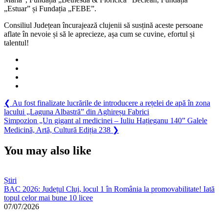
„Estuar” și Fundația „FEBE”.
Consiliul Județean încurajează clujenii să susțină aceste persoane
aflate în nevoie și să le aprecieze, așa cum se cuvine, efortul și
talentul!
Navigare
Previous
❮
Au fost finalizate lucrările de introducere a rețelei de apă în zona
Post:
lacului „Laguna Albastră” din Aghireșu Fabrici
în
Next
Simpozion „Un gigant al medicinei – Iuliu Hațieganu 140” Galele
articole
Post:
Medicină, Artă, Cultură Ediția 238
❯
You may also like
Știri
BAC 2026: Județul Cluj, locul 1 în România la promovabilitate! Iată
topul celor mai bune 10 licee
07/07/2026