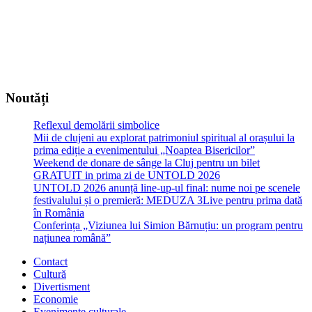
Noutăți
Reflexul demolării simbolice
Mii de clujeni au explorat patrimoniul spiritual al orașului la
prima ediție a evenimentului „Noaptea Bisericilor”
Weekend de donare de sânge la Cluj pentru un bilet
GRATUIT in prima zi de UNTOLD 2026
UNTOLD 2026 anunță line-up-ul final: nume noi pe scenele
festivalului și o premieră: MEDUZA 3Live pentru prima dată
în România
Conferința „Viziunea lui Simion Bărnuțiu: un program pentru
națiunea română”
Contact
Cultură
Divertisment
Economie
Evenimente culturale