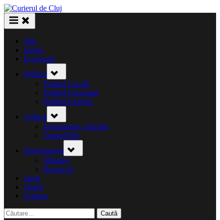
Skip
to
content
Știri
Social
Economie
Toggle
Politică
sub-
menu
Politică Locală
Politică Națională
Politică Externă
Toggle
Cultură
sub-
menu
Evenimente culturale
Teatru/Film
Toggle
Divertisment
sub-
menu
Monden
Horoscop
Sport
Opinii
Contact
Caută