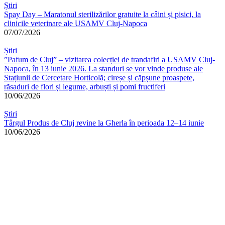
Știri
Spay Day – Maratonul sterilizărilor gratuite la câini și pisici, la
clinicile veterinare ale USAMV Cluj-Napoca
07/07/2026
Știri
”Pafum de Cluj” – vizitarea colecției de trandafiri a USAMV Cluj-
Napoca, în 13 iunie 2026. La standuri se vor vinde produse ale
Stațiunii de Cercetare Horticolă; cireșe și căpșune proaspete,
răsaduri de flori și legume, arbuști și pomi fructiferi
10/06/2026
Știri
Târgul Produs de Cluj revine la Gherla în perioada 12–14 iunie
10/06/2026