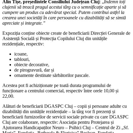
Alin Tișe, președintele Consiliului Județean Cluj
: „
Îndemn toți
DGASPC
clujenii să treacă pragul acestui târg cu o semnificație aparte și să
Cluj.
cumpere un produs cu adevărat special.
Putem contribui astfel la
Clujenii
crearea unei societăți în care persoanele cu dizabilități să se simtă
au
apreciate și integrate.”
șansa,
în
Expoziția conține obiecte create de beneficiarii Direcției Generale de
Săptămâna
Asistență Socială și Protecția Copilului Cluj din unitățile
Patimilor,
rezidențiale, respectiv:
să
facă
icoane,
o
tablouri,
faptă
obiecte decorative,
bună!
de pirogravură, dar și
ornamente destinate sărbătorilor pascale.
Acestea pot fi achiziționate pe toată durata programului de
funcționare a centrului comercial, respectiv între orele 10,00 și
22,00.
Alături de beneficiarii DGASPC Cluj – copii și persoane adulte cu
dizabilități din unitățile rezidențiale – la târg vor fi prezenți și
beneficiarii furnizorilor de servicii sociale private cu care DGASPC
Cluj are colaborare, respectiv
: Asociația pentru Protejarea și
Ajutorarea Handicapaților Neuro – Psihici Cluj – Centrul de Zi
„
Sf.
Maria”, Fundația
„
Bethesda & Floricica” Beclean, F
undația