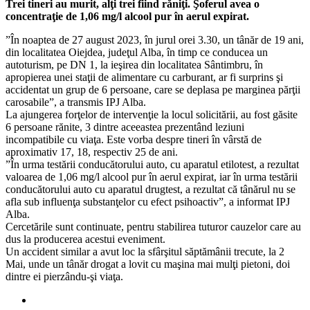
Trei tineri au murit, alţi trei fiind răniţi. Şoferul avea o
care
concentraţie de 1,06 mg/l alcool pur în aerul expirat.
cond
băut
”În noaptea de 27 august 2023, în jurul orei 3.30, un tânăr de 19 ani,
a
din localitatea Oiejdea, judeţul Alba, în timp ce conducea un
accid
autoturism, pe DN 1, la ieşirea din localitatea Sântimbru, în
şase
apropierea unei staţii de alimentare cu carburant, ar fi surprins şi
perso
accidentat un grup de 6 persoane, care se deplasa pe marginea părţii
care
carosabile”, a transmis IPJ Alba.
merg
La ajungerea forţelor de intervenţie la locul solicitării, au fost găsite
pe
6 persoane rănite, 3 dintre aceeastea prezentând leziuni
margi
incompatibile cu viaţa. Este vorba despre tineri în vârstă de
DN
aproximativ 17, 18, respectiv 25 de ani.
1/
”În urma testării conducătorului auto, cu aparatul etilotest, a rezultat
Trei
valoarea de 1,06 mg/l alcool pur în aerul expirat, iar în urma testării
morți,
conducătorului auto cu aparatul drugtest, a rezultat că tânărul nu se
trei
afla sub influenţa substanţelor cu efect psihoactiv”, a informat IPJ
răniţi
Alba.
Cercetările sunt continuate, pentru stabilirea tuturor cauzelor care au
dus la producerea acestui eveniment.
Un accident similar a avut loc la sfârşitul săptămânii trecute, la 2
Mai, unde un tânăr drogat a lovit cu maşina mai mulţi pietoni, doi
dintre ei pierzându-şi viaţa.