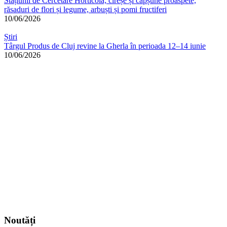
Stațiunii de Cercetare Horticolă; cireșe și căpșune proaspete,
răsaduri de flori și legume, arbuști și pomi fructiferi
10/06/2026
Știri
Târgul Produs de Cluj revine la Gherla în perioada 12–14 iunie
10/06/2026
Noutăți