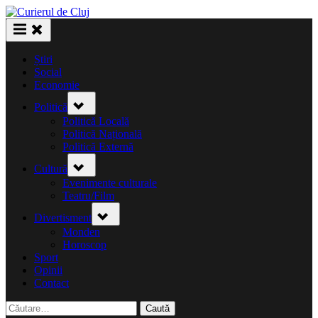
Skip
to
content
Știri
Social
Economie
Toggle
Politică
sub-
menu
Politică Locală
Politică Națională
Politică Externă
Toggle
Cultură
sub-
menu
Evenimente culturale
Teatru/Film
Toggle
Divertisment
sub-
menu
Monden
Horoscop
Sport
Opinii
Contact
Caută