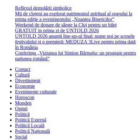
Reflexul demolării simbolice
Mii de clujeni au explorat patrimoniul spiritual al orașului la
prima ediție a evenimentului „Noaptea Bisericilor”
Weekend de donare de sânge la Cluj pentru un bilet
GRATUIT in prima zi de UNTOLD 2026
UNTOLD 2026 anunță line-up-ul final: nume noi pe scenele
festivalului și o premieră: MEDUZA 3Live pentru prima dată
în România
Conferința „Viziunea lui Simion Bărnuțiu: un program pentru
națiunea română”
Contact
Cultură
Divertisment
Economie
Evenimente culturale
Horoscop
Monden
Opinii
Politică
Politică Externă
Politică Locală
Politică Națională
Social