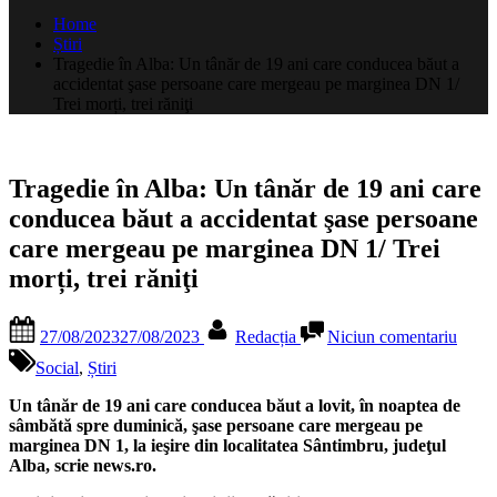
după:
Home
Știri
Tragedie în Alba: Un tânăr de 19 ani care conducea băut a
accidentat şase persoane care mergeau pe marginea DN 1/
Trei morți, trei răniţi
Tragedie în Alba: Un tânăr de 19 ani care
conducea băut a accidentat şase persoane
care mergeau pe marginea DN 1/ Trei
morți, trei răniţi
Posted
By
la
27/08/2023
27/08/2023
Redacția
Niciun comentariu
on
Trage
în
Social
,
Știri
Alba:
Un
Un tânăr de 19 ani care conducea băut a lovit, în noaptea de
tânăr
sâmbătă spre duminică, şase persoane care mergeau pe
de
marginea DN 1, la ieşire din localitatea Sântimbru, judeţul
19
Alba, scrie news.ro.
ani