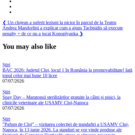
Navigare
Previous
❮
Un clujean a suferit leziuni la picior în parcul de la Teatru
Post:
Next
Andrea Mandorlini a explicat cum a ajuns Tachtsidis să execute
în
Post:
penalty + de ce nu a jucat Konoplyanka
❯
articole
You may also like
Știri
BAC 2026: Județul Cluj, locul 1 în România la promovabilitate! Iată
topul celor mai bune 10 licee
07/07/2026
Știri
Spay Day – Maratonul sterilizărilor gratuite la câini și pisici, la
clinicile veterinare ale USAMV Cluj-Napoca
07/07/2026
Știri
”Pafum de Cluj” – vizitarea colecției de trandafiri a USAMV Cluj-
Napoca, în 13 iunie 2026. La standuri se vor vinde produse ale